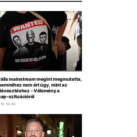
erális mainstream megint megmutatta,
semmihez nem ért úgy, mint az
tévesztéshez – Vélemény a
ap-szituációról
.10 10:39