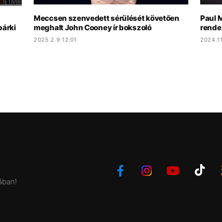
Meccsen szenvedett sérülését követően
Paul 
bárki
meghalt John Cooney ír bokszoló
rende
2025.2.9 12:01
2024.11
ában!