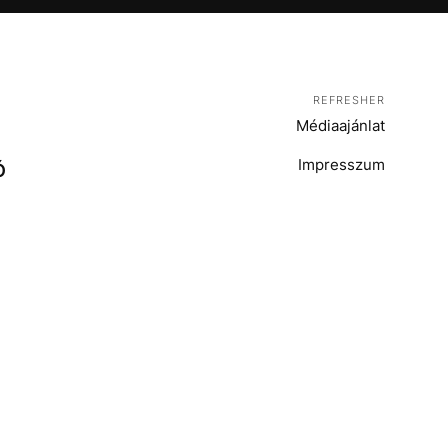
REFRESHER
Médiaajánlat
Impresszum
Ó
T