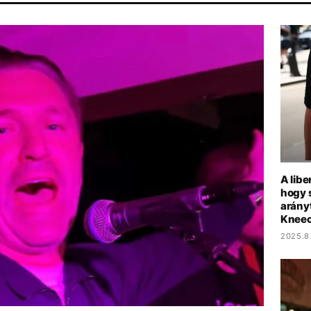
ARIANA GRANDE
KÁVÉ
ENERGIAVÁLSÁG
A lib
hogy 
arány
Kneec
2025.8