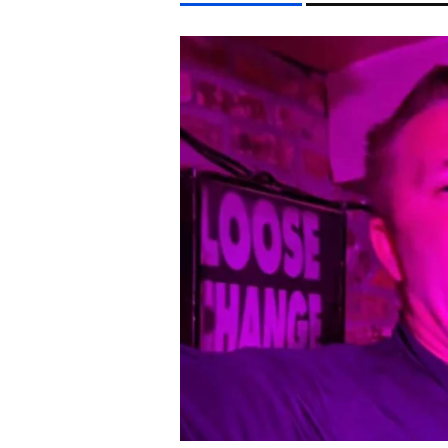
LIFESTYLE TÉMÁK
DUNA
KONCERT
CELEB
MAJKA
MTVA
EGYÉB FORMÁTUMOK
REFRESHER
Kiemelt tartalmak
Videó
Kvíz
Médiaajánlat
Impresszum