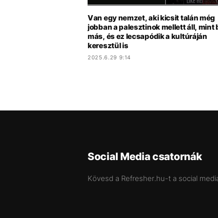
Van egy nemzet, aki kicsit talán még
jobban a palesztinok mellett áll, mint 
más, és ez lecsapódik a kultúráján
keresztül is
2025.6.29 9:14
Social Media csatornák
Kövesd a Refresher.hu-t a social medi