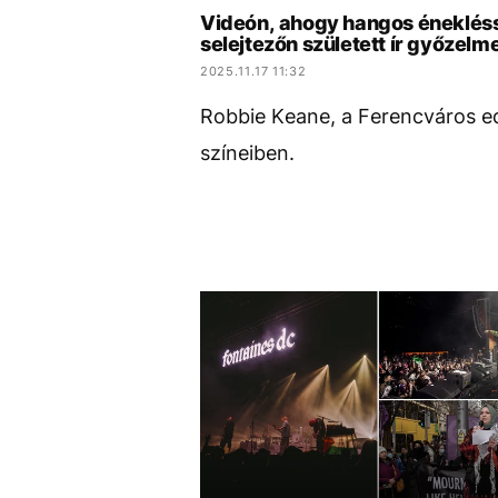
Videón, ahogy hangos éneklésse
selejtezőn született ír győzelm
2025.11.17 11:32
Robbie Keane, a Ferencváros edz
színeiben.