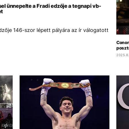
l ünnepelte a Fradi edzője a tegnapi vb-
et
ője 146-szor lépett pályára az ír válogatott
Conor 
poszt
2025.8