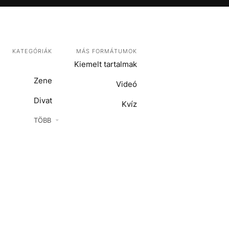
KATEGÓRIÁK
MÁS FORMÁTUMOK
Kiemelt tartalmak
Zene
Videó
Divat
Kvíz
Kultúra
TÖBB
ENTR
Film + sorozat
ech-Tudomány
Sport
Társadalom