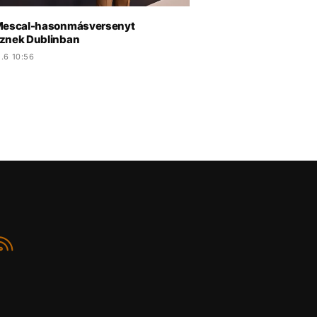
Mescal-hasonmásversenyt
znek Dublinban
.6 10:56