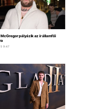
McGregor pályázik az ír államfői
ra
.5 9:47