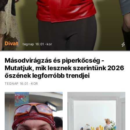
Divat
tegnap 16:01 -kor
Másodvirágzás és piperkőcség -
Mutatjuk, mik lesznek szerintünk 2026
őszének legforróbb trendjei
TEGNAP 16:01 -KOR