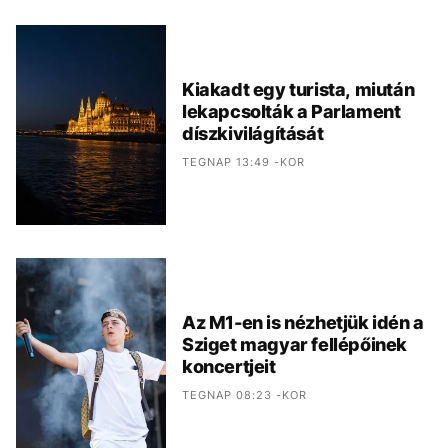
Kiakadt egy turista, miután
lekapcsolták a Parlament
díszkivilágítását
TEGNAP 13:49 -KOR
Az M1-en is nézhetjük idén a
Sziget magyar fellépőinek
koncertjeit
TEGNAP 08:23 -KOR