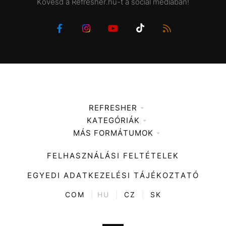
Kövesd a Refresher.hu-t a social mediában!
REFRESHER
KATEGÓRIÁK
Médiaajánlat
MÁS FORMÁTUMOK
Zene
Impresszum
Kiemelt tartalmak
Divat
FELHASZNÁLÁSI FELTÉTELEK
Videó
Kultúra
EGYEDI ADATKEZELÉSI TÁJÉKOZTATÓ
Kvíz
ENTR
COM
|
HU
|
CZ
|
SK
Film + sorozat