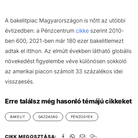
A bakelitpiac Magyarországon is nőtt az utóbbi
évtizedben: a Pénzcentrum
cikke
szerint 2010-
ben 600, 2021-ben már 180 ezer bakelitlemezt
adtak el itthon. Az elmúlt években látható globális
növekedést figyelembe véve különösen sokkoló
az amerikai piacon számolt 33 százalékos idei
visszaesés.
Erre találsz még hasonló témájú cikkeket
BAKELIT
GAZDASÁG
PÉNZÜGYEK
CIKK MEGOSZTÁSA: