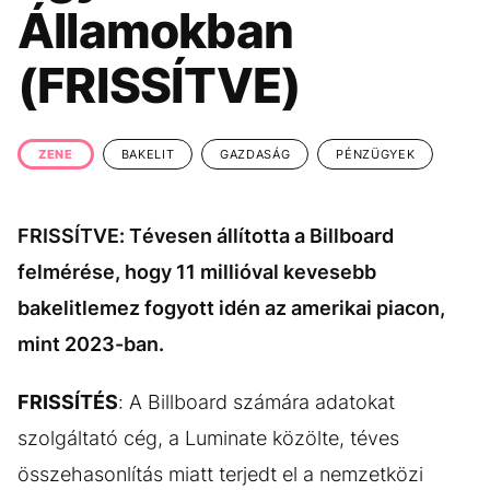
KÖZÉLET
UTAZÁS
Államokban
ÉLETMÓD
DESIGN
(FRISSÍTVE)
BESZÉLGETÉSEK
ARCOK
VIDEÓ
TÖRTÉNETEK
ZENE
BAKELIT
GAZDASÁG
PÉNZÜGYEK
GASZTRO
FRISSÍTVE: Tévesen állította a Billboard
felmérése, hogy 11 millióval kevesebb
bakelitlemez fogyott idén az amerikai piacon,
mint 2023-ban.
FRISSÍTÉS
: A Billboard számára adatokat
szolgáltató cég, a Luminate közölte, téves
összehasonlítás miatt terjedt el a nemzetközi