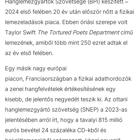
Hanglemezgyártók Szövetsége (BPI) készített –
2024 első felében 20 év után először nőtt a fizikai
lemezeladások piaca. Ebben óriási szerepe volt
Taylor Swift
The Tortured Poets Department
című
lemezének, amiből több mint 250 ezret adtak el
az év első felében.
Egy másik nagy európai
piacon, Franciaországban a fizikai adathordozók
a zenei hangfelvételek értékesítésének egy
kisebb, de jelentős negyedét teszik ki. Az ottani
hanglemezgyártó szövetség (SNEP) a 2023-as
jelentésében arról írt, hogy a tavalyi 815 millió
eurós bevétel 24 százaléka CD-kből és