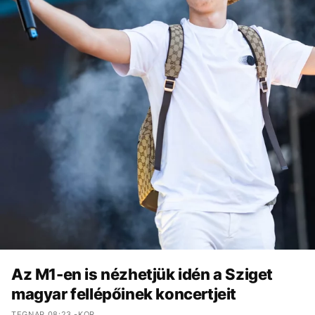
Az M1-en is nézhetjük idén a Sziget
magyar fellépőinek koncertjeit
TEGNAP 08:23 -KOR