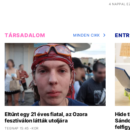
4 NAPPAL E
TÁRSADALOM
ENTR
MINDEN CIKK
Eltűnt egy 21 éves fiatal, az Ozora
Hide t
fesztiválon látták utoljára
Sándo
felfig
TEGNAP 15:45 -KOR