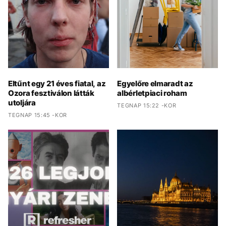
Eltűnt egy 21 éves fiatal, az
Egyelőre elmaradt az
Ozora fesztiválon látták
albérletpiaci roham
utoljára
TEGNAP 15:22 -KOR
TEGNAP 15:45 -KOR