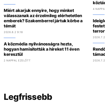
köztá
4 NAPPA
Miért akarjuk ennyire, hogy minket
válasszanak az érzelmileg elérhetetlen
emberek? Szakemberrel jártuk körbe a
Ideig
témát
festet
terro
2026.8.2 9:18
2026.7.2
A közmédia nyilvánosságra hozta,
hogyan hamisították a híreket 11 éven
Rendőr
keresztül
támad
2 NAPPAL EZELŐTT
2026.7.2
Legfrissebb