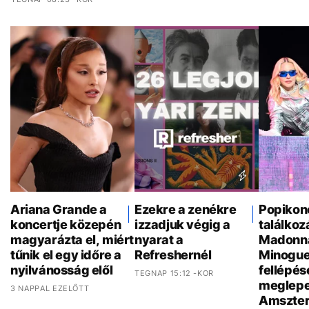
Ariana Grande a
Ezekre a zenékre
Popikon
koncertje közepén
izzadjuk végig a
találkoz
magyarázta el, miért
nyarat a
Madonna
tűnik el egy időre a
Refreshernél
Minogue
nyilvánosság elől
fellépés
TEGNAP 15:12 -KOR
meglepe
3 NAPPAL EZELŐTT
Amszte