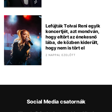
Lefújták Tolvai Reni egyik
koncertjét, azt mondván,
hogy eltört az énekesnő
lába, de közben kiderült,
hogy nem is tört el
2 NAPPAL EZELŐTT
Social Media csatornák