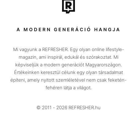
Tech-Tudomány
Sport
Társadalom
A MODERN GENERÁCIÓ HANGJA
Közélet
Mi vagyunk a REFRESHER. Egy olyan online lifestyle-
Utazás
magazin, ami inspirál, edukál és szórakoztat. Mi
Életmód
képviseljük a modern generációt Magyarországon.
Értékeinken keresztül célunk egy olyan társadalmat
Design
építeni, amely nyitott szemléletével nem csak feketén-
Beszélgetések
fehéren látja a világot.
Arcok
© 2011 - 2026 REFRESHER.hu
Videó
Történetek
Gasztro