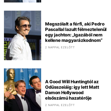
Megszólalt a férfi, aki Pedro
Pascallal lazult félmeztelenül
egy jachton: „Igazából nem
kellene magyarázkodnom“
2 NAPPAL EZELŐTT
A Good Will Huntingtól az
Odüsszeiáig: így lett Matt
Damon Hollywood
elsőszámú hazatérője
2 NAPPAL EZELŐTT