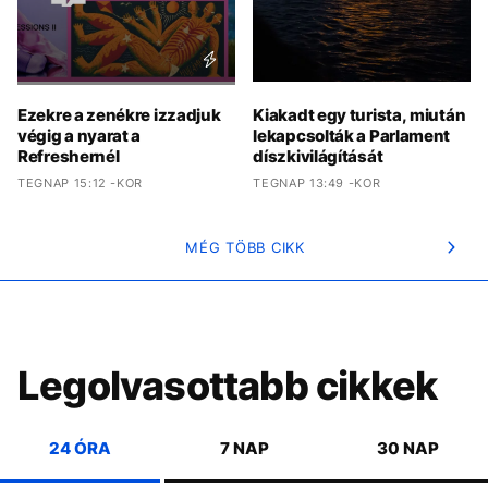
Ezekre a zenékre izzadjuk
Kiakadt egy turista, miután
végig a nyarat a
lekapcsolták a Parlament
Refreshernél
díszkivilágítását
TEGNAP 15:12 -KOR
TEGNAP 13:49 -KOR
MÉG TÖBB CIKK
Legolvasottabb cikkek
24 ÓRA
7 NAP
30 NAP