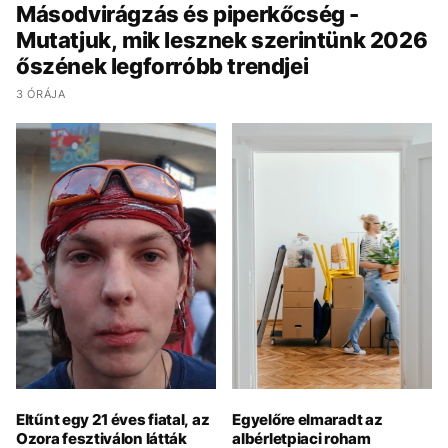
Másodvirágzás és piperkőcség -
Mutatjuk, mik lesznek szerintünk 2026
őszének legforróbb trendjei
3 ÓRÁJA
Eltűnt egy 21 éves fiatal, az
Egyelőre elmaradt az
Ozora fesztiválon látták
albérletpiaci roham