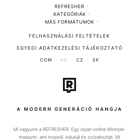
REFRESHER
KATEGÓRIÁK
Médiaajánlat
MÁS FORMÁTUMOK
Zene
Impresszum
Kiemelt tartalmak
Divat
FELHASZNÁLÁSI FELTÉTELEK
Videó
Kultúra
EGYEDI ADATKEZELÉSI TÁJÉKOZTATÓ
Kvíz
ENTR
COM
|
HU
|
CZ
|
SK
Film + sorozat
Tech-Tudomány
Sport
Társadalom
A MODERN GENERÁCIÓ HANGJA
Közélet
Mi vagyunk a REFRESHER. Egy olyan online lifestyle-
Utazás
magazin, ami inspirál, edukál és szórakoztat. Mi