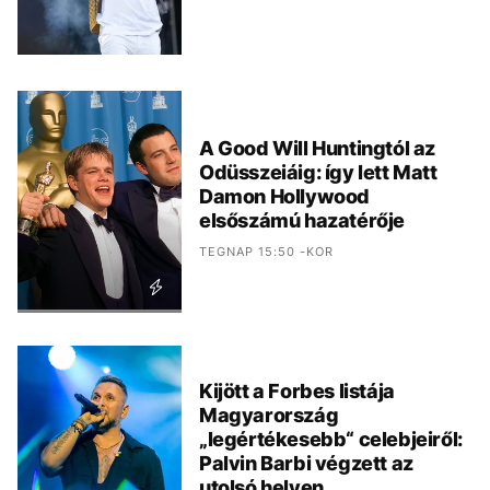
A Good Will Huntingtól az
Odüsszeiáig: így lett Matt
Damon Hollywood
elsőszámú hazatérője
TEGNAP 15:50 -KOR
Kijött a Forbes listája
Magyarország
„legértékesebb“ celebjeiről:
Palvin Barbi végzett az
utolsó helyen