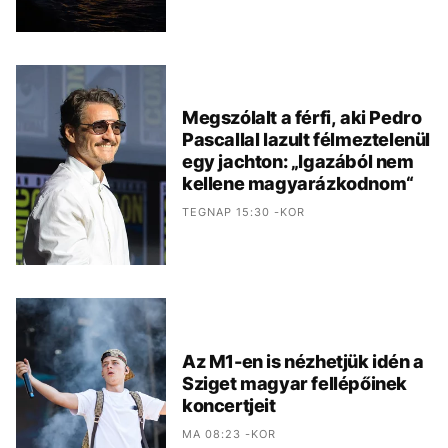
Megszólalt a férfi, aki Pedro
Pascallal lazult félmeztelenül
egy jachton: „Igazából nem
kellene magyarázkodnom“
TEGNAP 15:30 -KOR
Az M1-en is nézhetjük idén a
Sziget magyar fellépőinek
koncertjeit
MA 08:23 -KOR