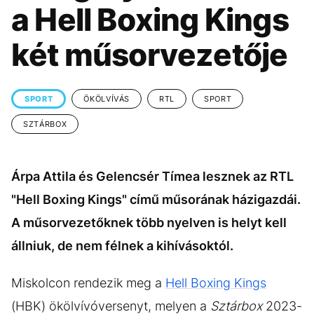
KÖZÉLET
UTAZÁS
a Hell Boxing Kings
ÉLETMÓD
DESIGN
két műsorvezetője
BESZÉLGETÉSEK
ARCOK
VIDEÓ
TÖRTÉNETEK
SPORT
ÖKÖLVÍVÁS
RTL
SPORT
GASZTRO
SZTÁRBOX
Árpa Attila és Gelencsér Tímea lesznek az RTL
"Hell Boxing Kings" című műsorának házigazdái.
A műsorvezetőknek több nyelven is helyt kell
állniuk, de nem félnek a kihívásoktól.
Miskolcon rendezik meg a
Hell Boxing Kings
(HBK) ökölvívóversenyt, melyen a
Sztárbox
2023-