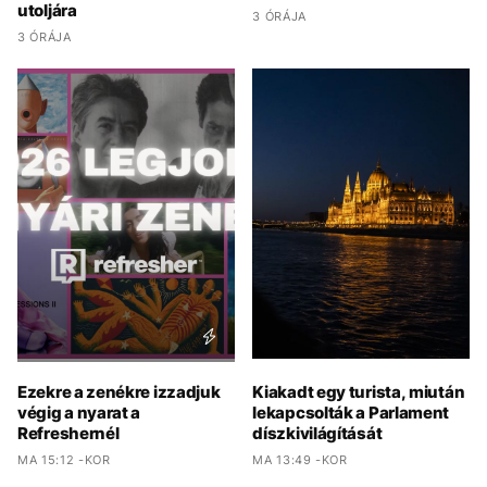
utoljára
3 ÓRÁJA
3 ÓRÁJA
Ezekre a zenékre izzadjuk
Kiakadt egy turista, miután
végig a nyarat a
lekapcsolták a Parlament
Refreshernél
díszkivilágítását
MA 15:12 -KOR
MA 13:49 -KOR