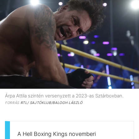
Árpa Attila szintén versenyzett a 2023-as Sztárboxban.
FORRÁS
RTL/ SAJTÓKLUB/BALOGH LÁSZLÓ
A Hell Boxing Kings novemberi