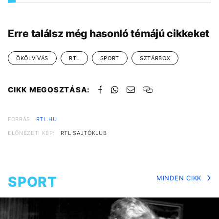
Erre találsz még hasonló témájú cikkeket
ÖKÖLVÍVÁS
RTL
SPORT
SZTÁRBOX
CIKK MEGOSZTÁSA:
FORRÁS
RTL.HU
ELŐNÉZETI KÉP:
RTL SAJTÓKLUB
SPORT
MINDEN CIKK