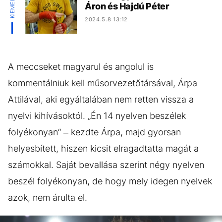
Áron és Hajdú Péter
2024.5.8 13:12
A meccseket magyarul és angolul is
kommentálniuk kell műsorvezetőtársával, Árpa
Attilával, aki egyáltalában nem retten vissza a
nyelvi kihívásoktól. „Én 14 nyelven beszélek
folyékonyan“ – kezdte Árpa, majd gyorsan
helyesbített, hiszen kicsit elragadtatta magát a
számokkal. Saját bevallása szerint négy nyelven
beszél folyékonyan, de hogy mely idegen nyelvek
azok, nem árulta el.