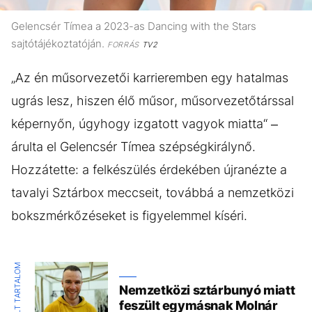
Gelencsér Tímea a 2023-as Dancing with the Stars
sajtótájékoztatóján.
FORRÁS
TV2
„Az én műsorvezetői karrieremben egy hatalmas
ugrás lesz, hiszen élő műsor, műsorvezetőtárssal
képernyőn, úgyhogy izgatott vagyok miatta“ –
árulta el Gelencsér Tímea szépségkirálynő.
Hozzátette: a felkészülés érdekében újranézte a
tavalyi Sztárbox meccseit, továbbá a nemzetközi
bokszmérkőzéseket is figyelemmel kíséri.
KIEMELT TARTALOM
Nemzetközi sztárbunyó miatt
feszült egymásnak Molnár