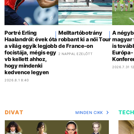
Portré Erling
Melltartóbotrány
A négyb
Haalandról: évek óta
robbant ki a női Tour
magyar 
a világ egyik legjobb
de France-on
is továb
focistája, mégis egy
Európa- 
2 NAPPAL EZELŐTT
vb kellett ahhoz,
Konfere
hogy mindenki
2026.7.31 12
kedvence legyen
2026.8.1 8:40
DIVAT
TEC
MINDEN CIKK