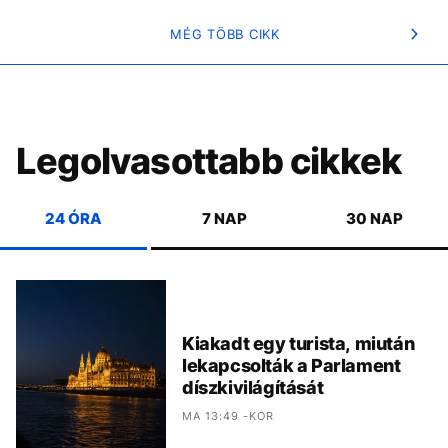
MÉG TÖBB CIKK
Legolvasottabb cikkek
24 ÓRA
7 NAP
30 NAP
Kiakadt egy turista, miután
lekapcsolták a Parlament
díszkivilágítását
MA 13:49 -KOR