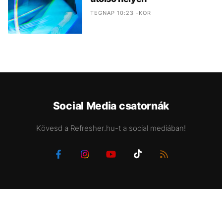
TEGNAP 10:23 -KOR
Social Media csatornák
Kövesd a Refresher.hu-t a social mediában!