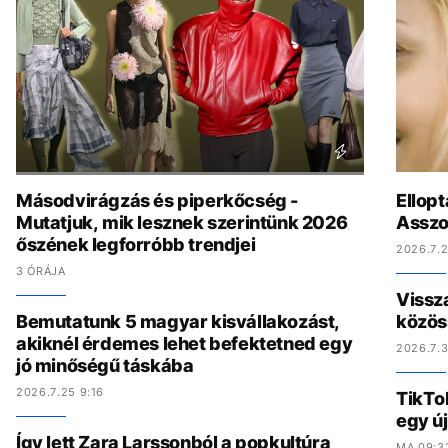
Másodvirágzás és piperkőcség -
Ellopt
Mutatjuk, mik lesznek szerintünk 2026
Asszo
őszének legforróbb trendjei
2026.7.2
3 ÓRÁJA
Vissz
Bemutatunk 5 magyar kisvállakozást,
közös
akiknél érdemes lehet befektetned egy
2026.7.3
jó minőségű táskába
2026.7.25 9:16
TikTo
egy ú
Így lett Zara Larssonból a popkultúra
MA 09:3