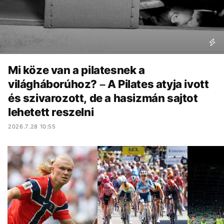
Mi köze van a pilatesnek a
világháborúhoz? – A Pilates atyja ivott
és szivarozott, de a hasizmán sajtot
lehetett reszelni
2026.7.28 10:55