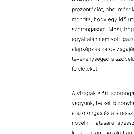
prezentációt, ahol mások
mondta, hogy egy idő után
szorongásom. Most, hogy
egyáltalán nem volt igazu
alapképzés záróvizsgáján
tevékenységed a szóbeliz
feleleteket.
A vizsgák előtti szorongá
vagyunk, be kell bizonyí
a szorongás és a stressz 
növelni, hatására rávessz
kerülünk, ami sokakat a