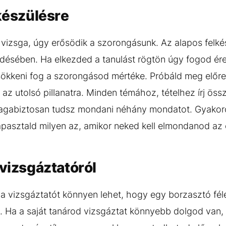
lkészülésre
 vizsga, úgy erősödik a szorongásunk. Az alapos fel
zdésében. Ha elkezded a tanulást rögtön úgy fogod ére
ökkeni fog a szorongásod mértéke. Próbáld meg előre
z utolsó pillanatra. Minden témához, tételhez írj ös
magabiztosan tudsz mondani néhány mondatot. Gyakoro
pasztald milyen az, amikor neked kell elmondanod az
 vizsgáztatóról
a vizsgáztatót könnyen lehet, hogy egy borzasztó féle
k. Ha a saját tanárod vizsgáztat könnyebb dolgod van,