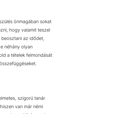
készülés önmagában sokat
zni, hogy valamit teszel
 beosztani az idődet,
sze néhány olyan
ld a tételek felmondását
 összefüggéseket.
lmetes, szigorú tanár
 hiszen van már némi