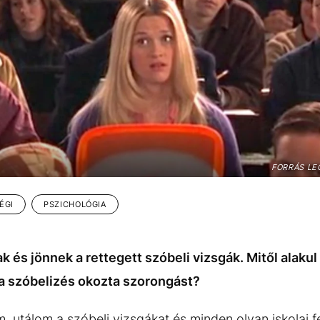
FORRÁS LE
ÉGI
PSZICHOLÓGIA
 és jönnek a rettegett szóbeli vizsgák. Mitől alakul
a szóbelizés okozta szorongást?
utálom a szóbeli vizsgákat és minden olyan iskolai fel