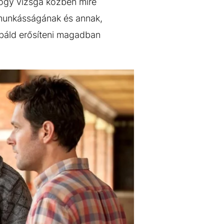
 hogy vizsga közben mire
r munkásságának és annak,
óbáld erősíteni magadban