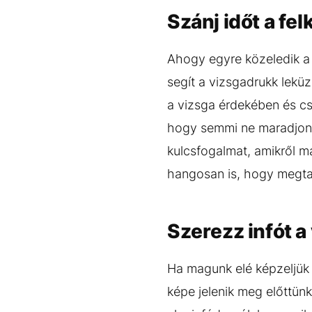
Szánj időt a fe
Ahogy egyre közeledik a
segít a vizsgadrukk lekü
a vizsga érdekében és cs
hogy semmi ne maradjon a
kulcsfogalmat, amikről 
hangosan is, hogy megta
Szerezz infót a
Ha magunk elé képzeljük 
képe jelenik meg előttün