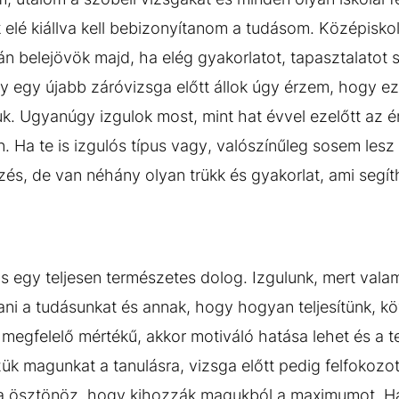
 elé kiállva kell bebizonyítanom a tudásom. Középisko
 belejövök majd, ha elég gyakorlatot, tapasztalatot s
 egy újabb záróvizsga előtt állok úgy érzem, hogy e
k. Ugyanúgy izgulok most, mint hat évvel ezelőtt az é
. Ha te is izgulós típus vagy, valószínűleg sosem les
és, de van néhány olyan trükk és gyakorlat, ami segíth
s egy teljesen természetes dolog. Izgulunk, mert vala
tani a tudásunkat és annak, hogy hogyan teljesítünk, 
megfelelő mértékű, akkor motiváló hatása lehet és a te
ük magunkat a tanulásra, vizsga előtt pedig felfokozot
rra ösztönöz, hogy kihozzák magukból a maximumot. Ha