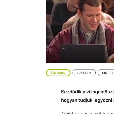
EGYÉB FORMÁTUMOK
REFRESHER
Kiemelt tartalmak
Videó
Kvíz
Médiaajánlat
Impresszum
ÉLETMÓD
EGYETEM
ÉRETTS
Kezdődik a vizsgaidőszak
hogyan tudjuk legyőzni 
Amióta az eszemet tudom, 