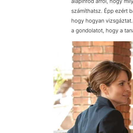
alapinfód arról, hogy mi
számíthatsz. Épp ezért b
hogy hogyan vizsgáztat. 
a gondolatot, hogy a tan