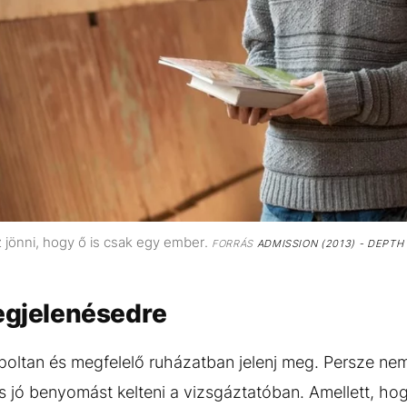
 jönni, hogy ő is csak egy ember.
FORRÁS
ADMISSION (2013) - DEPTH 
megjelenésedre
oltan és megfelelő ruházatban jelenj meg. Persze nem k
s jó benyomást kelteni a vizsgáztatóban. Amellett, ho