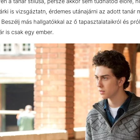
lyen a tanár stílusa, persze akkor sem tudhatod előre,
árki is vizsgáztatn, érdemes utánajárni az adott taná
Beszélj más hallgatókkal az ő tapasztalataikról és pr
ár is csak egy ember.