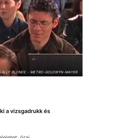
GALLY BLONDE - METRO-GOLDWYN-MAYER
 ki a vizsgadrukk és
eletet, órai