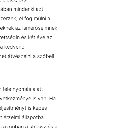
lában mindenki azt
zerzek, el fog múlni a
zeknek az ismerőseimnek
rettségin és két éve az
z a kedvenc
et átvészelni a szóbeli
miféle nyomás alatt
következménye is van. Ha
ljesítményt is képes
t érzelmi állapotba
 azonban a stressz és a