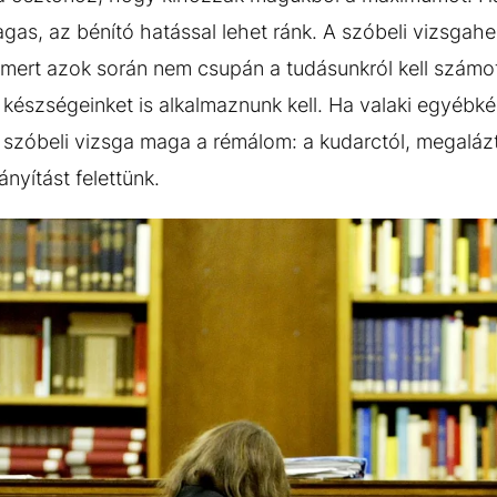
as, az bénító hatással lehet ránk. A szóbeli vizsgahe
mert azok során nem csupán a tudásunkról kell számot
készségeinket is alkalmaznunk kell. Ha valaki egyébkén
szóbeli vizsga maga a rémálom: a kudarctól, megalázt
ányítást felettünk.