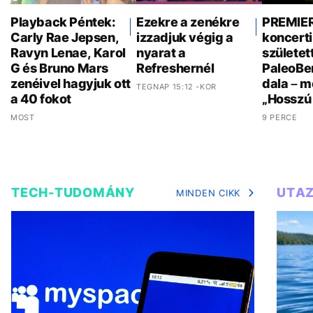
Playback Péntek:
Ezekre a zenékre
PREMIER
Carly Rae Jepsen,
izzadjuk végig a
koncerti
Ravyn Lenae, Karol
nyarat a
születet
G és Bruno Mars
Refreshernél
PaleoBen
zenéivel hagyjuk ott
dala – m
TEGNAP 15:12 -KOR
a 40 fokot
„Hosszú 
MOST
9 PERCE
TECH-TUDOMÁNY
UTA
MINDEN CIKK