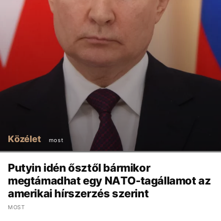
Közélet
most
Putyin idén ősztől bármikor
megtámadhat egy NATO-tagállamot az
amerikai hírszerzés szerint
MOST