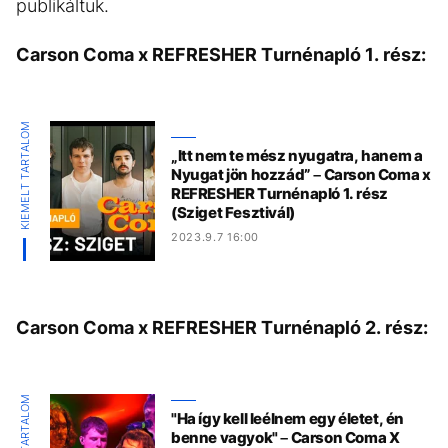
publikáltuk.
Carson Coma x REFRESHER Turnénapló 1. rész:
KIEMELT TARTALOM
„Itt nem te mész nyugatra, hanem a
Nyugat jön hozzád” – Carson Coma x
REFRESHER Turnénapló 1. rész
(Sziget Fesztivál)
2023.9.7 16:00
Carson Coma x REFRESHER Turnénapló 2. rész:
"Ha így kell leélnem egy életet, én
benne vagyok" – Carson Coma X