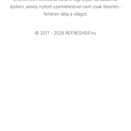
Design
építeni, amely nyitott szemléletével nem csak feketén-
Beszélgetések
fehéren látja a világot.
Arcok
© 2011 - 2026 REFRESHER.hu
Videó
Történetek
Gasztro