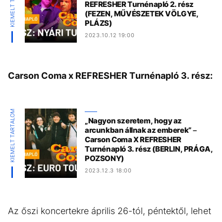
KIEMELT TARTALOM
REFRESHER Turnénapló 2. rész
(FEZEN, MŰVÉSZETEK VÖLGYE,
PLÁZS)
2023.10.12 19:00
Carson Coma x REFRESHER Turnénapló 3. rész:
KIEMELT TARTALOM
„Nagyon szeretem, hogy az
arcunkban állnak az emberek” –
Carson Coma X REFRESHER
Turnénapló 3. rész (BERLIN, PRÁGA,
POZSONY)
2023.12.3 18:00
Az őszi koncertekre április 26-tól, péntektől, lehet