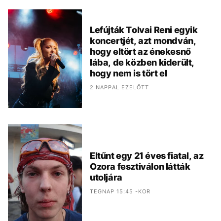
Lefújták Tolvai Reni egyik
koncertjét, azt mondván,
hogy eltört az énekesnő
lába, de közben kiderült,
hogy nem is tört el
2 NAPPAL EZELŐTT
Eltűnt egy 21 éves fiatal, az
Ozora fesztiválon látták
utoljára
TEGNAP 15:45 -KOR