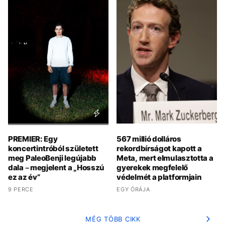
PREMIER: Egy
567 millió dolláros
koncertintróból született
rekordbírságot kapott a
meg PaleoBenji legújabb
Meta, mert elmulasztotta a
dala – megjelent a „Hosszú
gyerekek megfelelő
ez az év”
védelmét a platformjain
9 PERCE
EGY ÓRÁJA
MÉG TÖBB CIKK