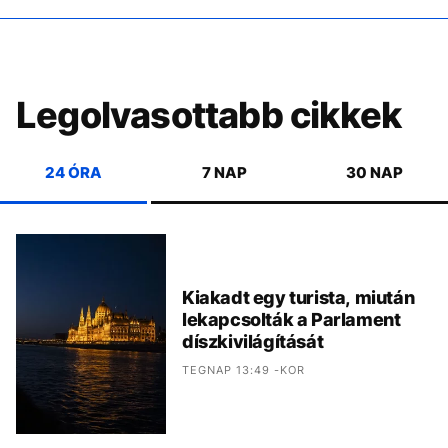
Legolvasottabb cikkek
24 ÓRA
7 NAP
30 NAP
Kiakadt egy turista, miután
lekapcsolták a Parlament
díszkivilágítását
TEGNAP 13:49 -KOR