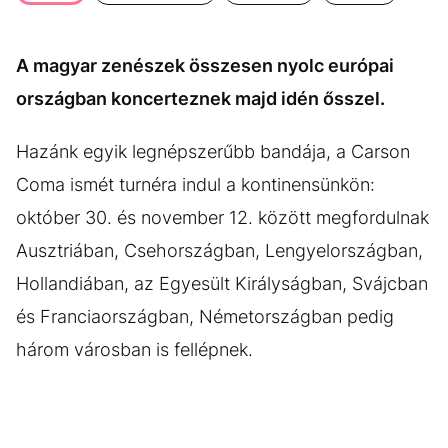
KÖZÉLET
UTAZÁS
ÉLETMÓD
DESIGN
A magyar zenészek összesen nyolc európai
BESZÉLGETÉSEK
ARCOK
országban koncerteznek majd idén ősszel.
VIDEÓ
TÖRTÉNETEK
Hazánk egyik legnépszerűbb bandája, a Carson
GASZTRO
Coma ismét turnéra indul a kontinensünkön:
október 30. és november 12. között megfordulnak
Ausztriában, Csehországban, Lengyelországban,
Hollandiában, az Egyesült Királyságban, Svájcban
és Franciaországban, Németországban pedig
három városban is fellépnek.