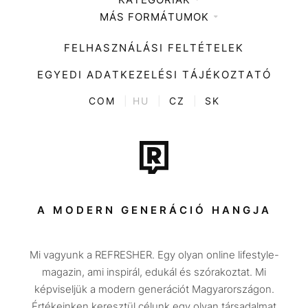
MÁS FORMÁTUMOK
Zene
Impresszum
Kiemelt tartalmak
Divat
FELHASZNÁLÁSI FELTÉTELEK
Videó
Kultúra
EGYEDI ADATKEZELÉSI TÁJÉKOZTATÓ
Kvíz
ENTR
COM
|
HU
|
CZ
|
SK
Film + sorozat
Tech-Tudomány
Sport
Társadalom
A MODERN GENERÁCIÓ HANGJA
Közélet
Mi vagyunk a REFRESHER. Egy olyan online lifestyle-
Utazás
magazin, ami inspirál, edukál és szórakoztat. Mi
Életmód
képviseljük a modern generációt Magyarországon.
Értékeinken keresztül célunk egy olyan társadalmat