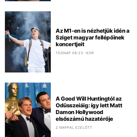
Az M1-en is nézhetjük idén a
Sziget magyar fellépőinek
koncertjeit
TEGNAP 08:23 -KOR
A Good Will Huntingtól az
Odüsszeiáig: így lett Matt
Damon Hollywood
elsőszámú hazatérője
2 NAPPAL EZELŐTT