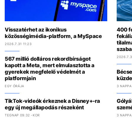
Visszatérhet az ikonikus
400 fo
közösségimédia-platform, a MySpace
fekál
tilalm
2026.7.31 11:23
szaba
2026.7.3
567 millió dolláros rekordbírságot
kapott a Meta, mert elmulasztotta a
gyerekek megfelelő védelmét a
Bécset
platformjain
küzde
EGY ÓRÁJA
3 NAPPA
TikTok-videók érkeznek a Disney+-ra
Gólyák
egy új megállapodás részeként
szemét
TEGNAP 09:32 -KOR
3 NAPPA