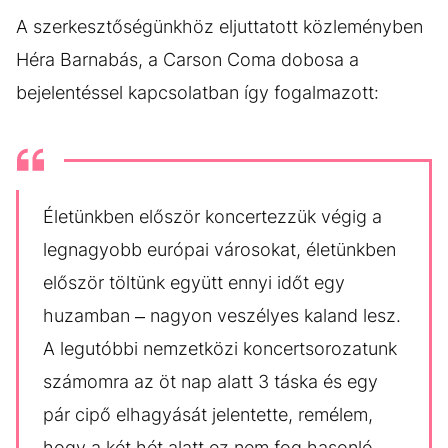
A szerkesztőségünkhöz eljuttatott közleményben
Héra Barnabás, a Carson Coma dobosa a
bejelentéssel kapcsolatban így fogalmazott:
Életünkben először koncertezzük végig a
legnagyobb európai városokat, életünkben
először töltünk együtt ennyi időt egy
huzamban – nagyon veszélyes kaland lesz.
A legutóbbi nemzetközi koncertsorozatunk
számomra az öt nap alatt 3 táska és egy
pár cipő elhagyását jelentette, remélem,
hogy a két hét alatt ez nem fog hasonló