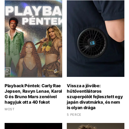
Playback Péntek: Carly Rae
Vissza a jövőbe:
Jepsen, Ravyn Lenae, Karol
hűtőventilátoros
G és Bruno Mars zenéivel
szuperpólót fejlesztett egy
hagyjuk ott a 40 fokot
japán divatmárka, és nem
is olyan drága
MOST
5 PERCE