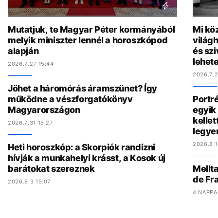
Mutatjuk, te Magyar Péter kormányából
Mi köz
melyik miniszter lennél a horoszkópod
világh
alapján
és szi
lehete
2026.7.27 15:44
2026.7.2
Jöhet a háromórás áramszünet? Így
működne a vészforgatókönyv
Portré
Magyarországon
egyik 
kelle
2026.7.31 15:27
legye
2026.8.1
Heti horoszkóp: a Skorpiók randizni
hívják a munkahelyi krásst, a Kosok új
barátokat szereznek
Mellta
de Fr
2026.8.3 15:07
4 NAPPA