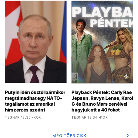
Putyin idén ősztől bármikor
Playback Péntek: Carly Rae
megtámadhat egy NATO-
Jepsen, Ravyn Lenae, Karol
tagállamot az amerikai
G és Bruno Mars zenéivel
hírszerzés szerint
hagyjuk ott a 40 fokot
TEGNAP 13:35 -KOR
TEGNAP 13:34 -KOR
MÉG TÖBB CIKK