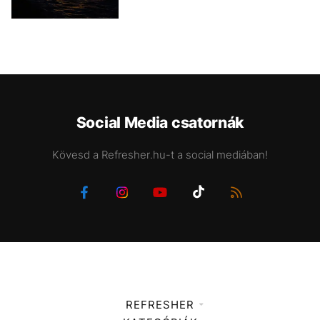
Social Media csatornák
Kövesd a Refresher.hu-t a social mediában!
REFRESHER