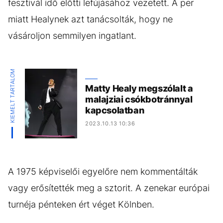
fesztivál idő előtti lefújásához vezetett. A per
miatt Healynek azt tanácsolták, hogy ne
vásároljon semmilyen ingatlant.
KIEMELT TARTALOM
Matty Healy megszólalt a
malajziai csókbotránnyal
kapcsolatban
2023.10.13 10:36
A 1975 képviselői egyelőre nem kommentálták
vagy erősítették meg a sztorit. A zenekar európai
turnéja pénteken ért véget Kölnben.