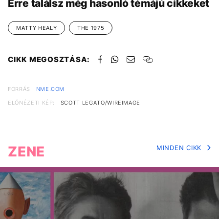
Erre találsz még hasonló témájú cikkeket
MATTY HEALY
THE 1975
CIKK MEGOSZTÁSA:
FORRÁS
NME.COM
ELŐNÉZETI KÉP:
SCOTT LEGATO/WIREIMAGE
ZENE
MINDEN CIKK