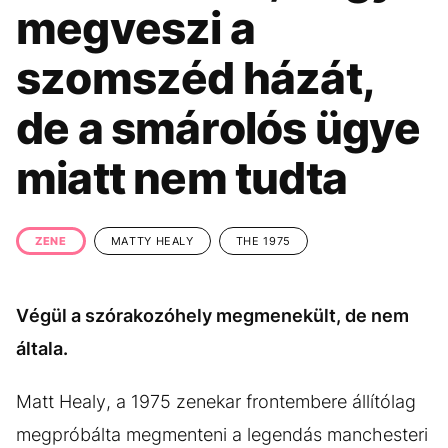
KÖZÉLET
UTAZÁS
megveszi a
ÉLETMÓD
DESIGN
szomszéd házát,
BESZÉLGETÉSEK
ARCOK
de a smárolós ügye
VIDEÓ
TÖRTÉNETEK
miatt nem tudta
GASZTRO
ZENE
MATTY HEALY
THE 1975
Végül a szórakozóhely megmenekült, de nem
általa.
Matt Healy, a 1975 zenekar frontembere állítólag
megpróbálta megmenteni a legendás manchesteri