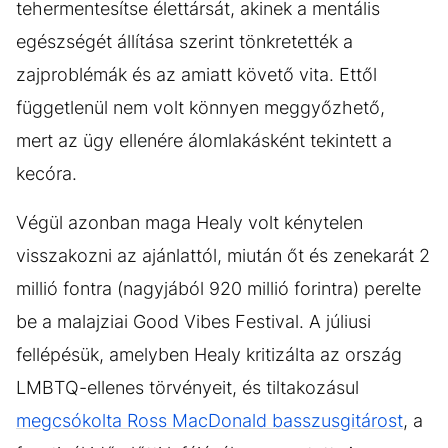
tehermentesítse élettársát, akinek a mentális
egészségét állítása szerint tönkretették a
zajproblémák és az amiatt követő vita. Ettől
függetlenül nem volt könnyen meggyőzhető,
mert az ügy ellenére álomlakásként tekintett a
kecóra.
Végül azonban maga Healy volt kénytelen
visszakozni az ajánlattól, miután őt és zenekarát 2
millió fontra (nagyjából 920 millió forintra) perelte
be a malajziai Good Vibes Festival. A júliusi
fellépésük, amelyben Healy kritizálta az ország
LMBTQ-ellenes törvényeit, és tiltakozásul
megcsókolta Ross MacDonald basszusgitárost
, a