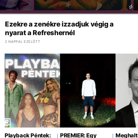
Ezekre a zenékre izzadjuk végig a
nyarat a Refreshernél
2 NAPPAL EZELŐTT
Playback Péntek:
PREMIER: Egy
Meghalt