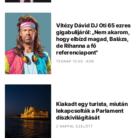
Vitézy Dávid DJ Oti 65 ezres
gigabulijáról: „Nem akarom,
hogy elbízd magad, Balázs,
de Rihanna a fő
referenciapont"
TEGNAP 10:05 -KOR
Kiakadt egy turista, miután
lekapcsolták a Parlament
díszkivilágítását
2 NAPPAL EZELŐTT