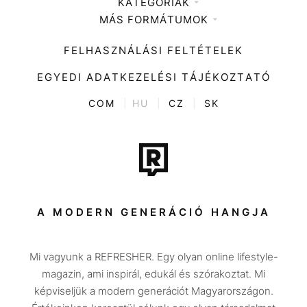
KATEGÓRIÁK
Médiaajánlat
MÁS FORMÁTUMOK
Zene
Impresszum
Kiemelt tartalmak
Divat
FELHASZNÁLÁSI FELTÉTELEK
Videó
Kultúra
EGYEDI ADATKEZELÉSI TÁJÉKOZTATÓ
Kvíz
ENTR
COM
|
HU
|
CZ
|
SK
Film + sorozat
Tech-Tudomány
Sport
Társadalom
A MODERN GENERÁCIÓ HANGJA
Közélet
Mi vagyunk a REFRESHER. Egy olyan online lifestyle-
Utazás
magazin, ami inspirál, edukál és szórakoztat. Mi
Életmód
képviseljük a modern generációt Magyarországon.