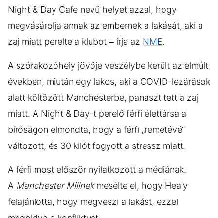
Night & Day Cafe nevű helyet azzal, hogy
megvásárolja annak az embernek a lakását, aki a
zaj miatt perelte a klubot – írja az
NME
.
A szórakozóhely jövője veszélybe került az elmúlt
években, miután egy lakos, aki a COVID-lezárások
alatt költözött Manchesterbe, panaszt tett a zaj
miatt. A Night & Day-t perelő férfi élettársa a
bíróságon elmondta, hogy a férfi „remetévé“
változott, és 30 kilót fogyott a stressz miatt.
A férfi most először nyilatkozott a médiának.
A
Manchester Millnek
mesélte el, hogy Healy
felajánlotta, hogy megveszi a lakást, ezzel
megoldva a konfliktust.