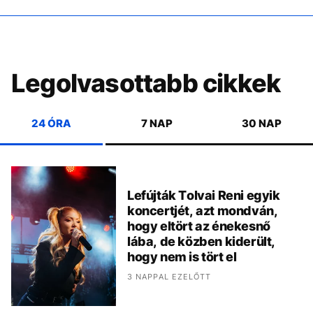
Legolvasottabb cikkek
24 ÓRA
7 NAP
30 NAP
Lefújták Tolvai Reni egyik
koncertjét, azt mondván,
hogy eltört az énekesnő
lába, de közben kiderült,
hogy nem is tört el
3 NAPPAL EZELŐTT