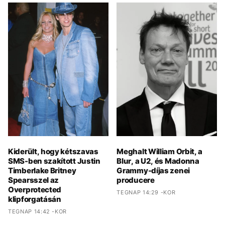
Kiderült, hogy kétszavas
Meghalt William Orbit, a
SMS-ben szakított Justin
Blur, a U2, és Madonna
Timberlake Britney
Grammy-díjas zenei
Spearsszel az
producere
Overprotected
TEGNAP 14:29 -KOR
klipforgatásán
TEGNAP 14:42 -KOR