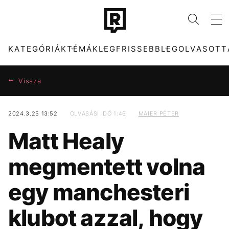
KATEGÓRIÁK
TÉMÁK
LEGFRISSEBB
LEGOLVASOTT
Vissza
2024.3.25 13:52
OLVASÁSI IDŐ 1:46
MAIER PÉTER
KATEGÓRIÁK
TÉMÁK
Matt Healy
ZENE
KONCERT
DIVAT
TIKTOK
megmentett volna
KULTÚRA
HŐSÉG
ENTR
SEBESTYÉN BALÁZS
egy manchesteri
FILM + SOROZAT
CELEB
TECH-TUDOMÁNY
MAJKA
klubot azzal, hogy
SPORT
MTVA
TÁRSADALOM
DUNA