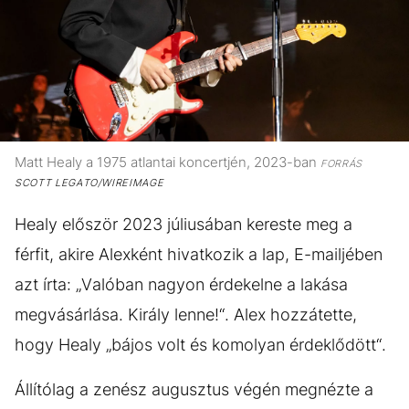
Matt Healy a 1975 atlantai koncertjén, 2023-ban
FORRÁS
SCOTT LEGATO/WIREIMAGE
Healy először 2023 júliusában kereste meg a
férfit, akire Alexként hivatkozik a lap, E-mailjében
azt írta: „Valóban nagyon érdekelne a lakása
megvásárlása. Király lenne!“. Alex hozzátette,
hogy Healy „bájos volt és komolyan érdeklődött“.
Állítólag a zenész augusztus végén megnézte a