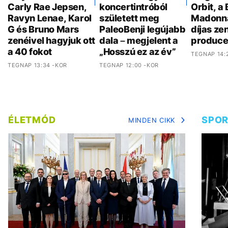
Carly Rae Jepsen,
koncertintróból
Orbit, a 
Ravyn Lenae, Karol
született meg
Madonn
G és Bruno Mars
PaleoBenji legújabb
díjas ze
zenéivel hagyjuk ott
dala – megjelent a
produce
a 40 fokot
„Hosszú ez az év”
TEGNAP 14:
TEGNAP 13:34 -KOR
TEGNAP 12:00 -KOR
ÉLETMÓD
SPO
MINDEN CIKK