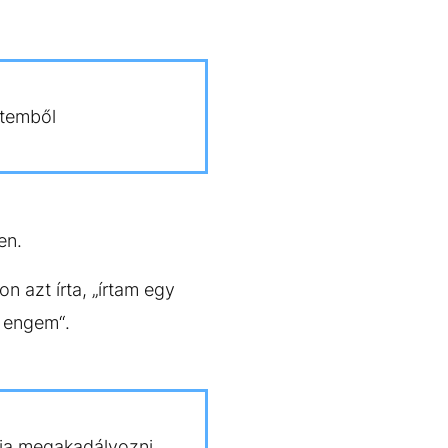
etemből
ben.
 azt írta, „írtam egy
i engem“.
lja megakadályozni,