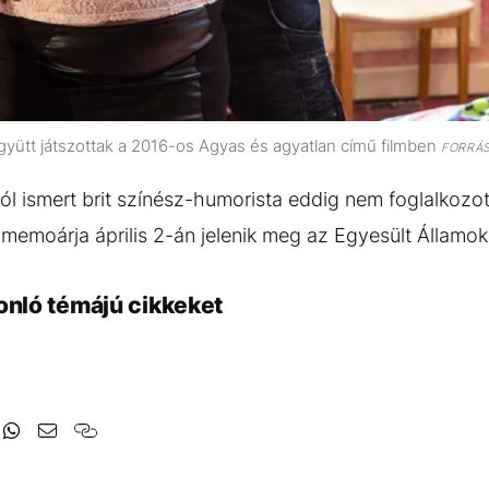
yütt játszottak a 2016-os Agyas és agyatlan című filmben
FORRÁ
ól ismert brit színész-humorista eddig nem foglalkozo
memoárja április 2-án jelenik meg az Egyesült Államo
onló témájú cikkeket