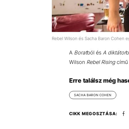
Rebel Wilson és Sacha Baron Cohen eg
A
Borat
ból és
A diktátor
b
Wilson
Rebel Rising
című 
Erre találsz még has
SACHA BARON COHEN
CIKK MEGOSZTÁSA: