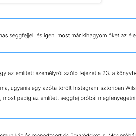
as seggfejjel, és igen, most már kihagyom őket az él
y az említett személyről szóló fejezet a 23. a könyv
a, ugyanis egy azóta törölt Instagram-sztoriban Wilson
, most pedig az említett seggfej próbál megfenyegetn
kommunikációs menedzsert és ügyvédeket is. Megpróbá