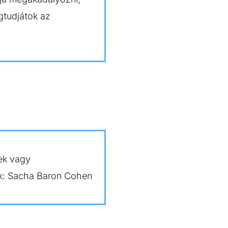
gtudjátok az
ek vagy
lek: Sacha Baron Cohen