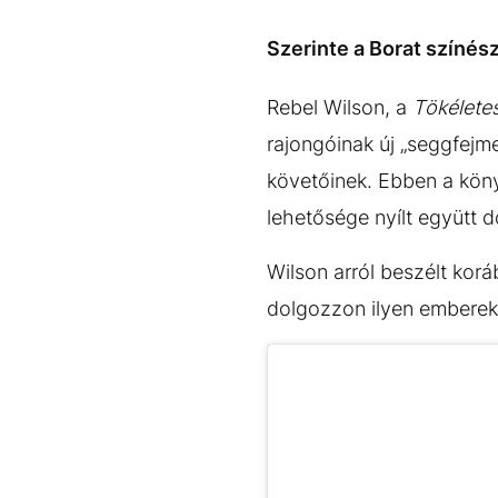
EGYÉB FORMÁTUMOK
REFRESHER
Kiemelt tartalmak
Videó
Kvíz
Médiaajánlat
Impresszum
Szerinte a Borat színés
Rebel Wilson, a
Tökélete
rajongóinak új „seggfejmen
követőinek. Ebben a könyv
lehetősége nyílt együtt d
Wilson arról beszélt ko
dolgozzon ilyen emberekk