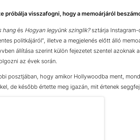
ze próbálja visszafogni, hogy a memoárjáról beszámol
s hang
és
Hogyan legyünk szinglik?
sztárja Instagram-
tes politkájáról“, illetve a megjelenés előtt álló memoá
ben állítása szerint külön fejezetet szentel azoknak a
olgozni az évek során.
rábbi posztjában, hogy amikor Hollywoodba ment, mond
el, de később értette meg igazán, mit értenek seggfejm