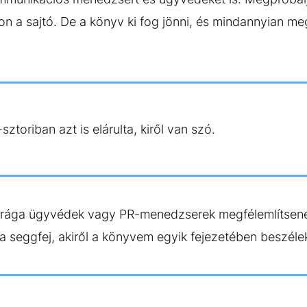
on a sajtó. De a könyv ki fog jönni, és mindannyian me
ztoriban azt is elárulta, kiről van szó.
ága ügyvédek vagy PR-menedzserek megfélemlítsen
 a seggfej, akiről a könyvem egyik fejezetében beszé