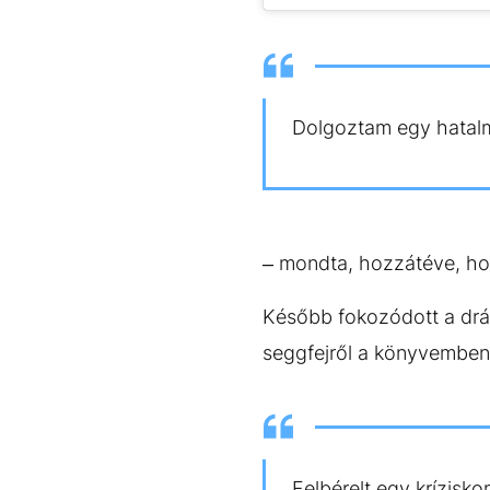
Dolgoztam egy hatalm
– mondta, hozzátéve, hog
Később fokozódott a drám
seggfejről a könyvemben
Felbérelt egy krízis