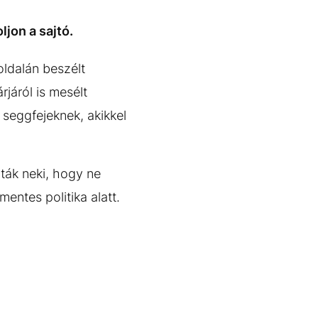
jon a sajtó.
oldalán beszélt
rjáról is mesélt
 seggfejeknek, akikkel
ták neki, hogy ne
entes politika alatt.