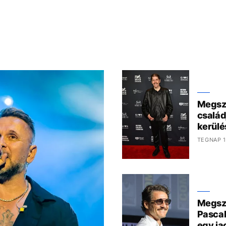
Megszó
család
kerülé
TEGNAP 1
Megszó
Pascal
egy ja