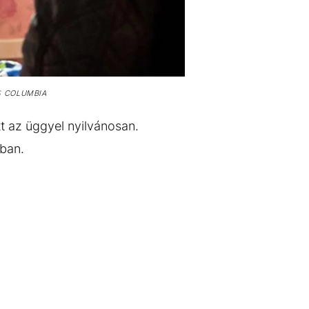
S
COLUMBIA
tt az üggyel nyilvánosan.
kban.