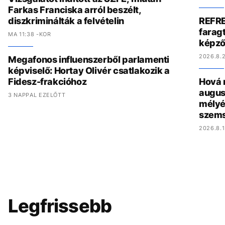
Farkas Franciska arról beszélt,
diszkriminálták a felvételin
REFRE
faragt
MA 11:38 -KOR
képző
2026.8.2
Megafonos influenszerből parlamenti
képviselő: Hortay Olivér csatlakozik a
Fidesz-frakcióhoz
Hová 
augus
3 NAPPAL EZELŐTT
mélyé
szem
2026.8.1
Legfrissebb