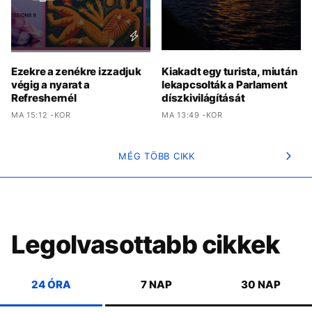
Ezekre a zenékre izzadjuk
Kiakadt egy turista, miután
végig a nyarat a
lekapcsolták a Parlament
Refreshernél
díszkivilágítását
MA 15:12 -KOR
MA 13:49 -KOR
MÉG TÖBB CIKK
Legolvasottabb cikkek
24 ÓRA
7 NAP
30 NAP