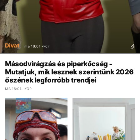
Divat
ma 16:01 -kor
Másodvirágzás és piperkőcség -
Mutatjuk, mik lesznek szerintünk 2026
őszének legforróbb trendjei
MA 16:01 -KOR