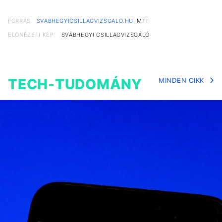
FORRÁS
SVABHEGYICSILLAGVIZSGALO.HU
, MTI
ELŐNÉZETI KÉP:
SVÁBHEGYI CSILLAGVIZSGÁLÓ
TECH-TUDOMÁNY
MINDEN CIKK