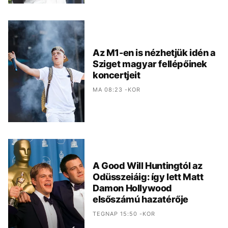
Az M1-en is nézhetjük idén a
Sziget magyar fellépőinek
koncertjeit
MA 08:23 -KOR
A Good Will Huntingtól az
Odüsszeiáig: így lett Matt
Damon Hollywood
elsőszámú hazatérője
TEGNAP 15:50 -KOR