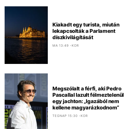
Kiakadt egy turista, miután
lekapcsolták a Parlament
díszkivilágítását
MA 13:49 -KOR
Megszólalt a férfi, aki Pedro
Pascallal lazult félmeztelenül
egy jachton: „Igazából nem
kellene magyarázkodnom“
TEGNAP 15:30 -KOR