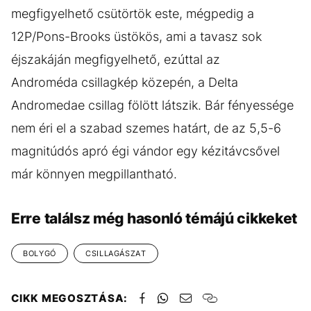
megfigyelhető csütörtök este, mégpedig a
12P/Pons-Brooks üstökös, ami a tavasz sok
éjszakáján megfigyelhető, ezúttal az
Androméda csillagkép közepén, a Delta
Andromedae csillag fölött látszik. Bár fényessége
nem éri el a szabad szemes határt, de az 5,5-6
magnitúdós apró égi vándor egy kézitávcsővel
már könnyen megpillantható.
Erre találsz még hasonló témájú cikkeket
BOLYGÓ
CSILLAGÁSZAT
CIKK MEGOSZTÁSA: