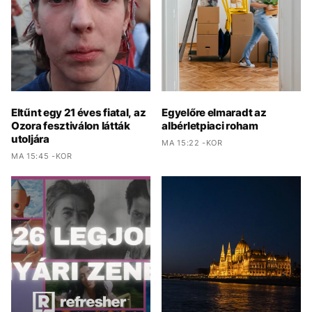
Eltűnt egy 21 éves fiatal, az
Egyelőre elmaradt az
Ozora fesztiválon látták
albérletpiaci roham
utoljára
MA 15:22 -KOR
MA 15:45 -KOR