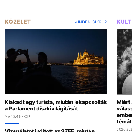
KÖZÉLET
KUL
MINDEN CIKK
Kiakadt egy turista, miután lekapcsolták
Miért
a Parlament díszkivilágítását
válas
ember
MA 13:49 -KOR
témát
2026.8.2
Vizsgálatot indított az SZFE, miután