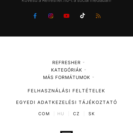
Kövesd a Refresher.hu-t a social mediában!
REFRESHER
KATEGÓRIÁK
Médiaajánlat
MÁS FORMÁTUMOK
Zene
Impresszum
Kiemelt tartalmak
Divat
FELHASZNÁLÁSI FELTÉTELEK
Videó
Kultúra
EGYEDI ADATKEZELÉSI TÁJÉKOZTATÓ
Kvíz
ENTR
COM
|
HU
|
CZ
|
SK
Film + sorozat