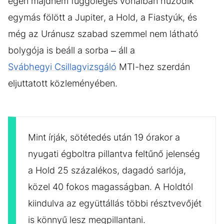
égen majdnem függőleges vonalban húzódik
egymás fölött a Jupiter, a Hold, a Fiastyúk, és
még az Uránusz szabad szemmel nem látható
bolygója is beáll a sorba – áll a
Svábhegyi Csillagvizsgáló
MTI-hez szerdán
eljuttatott közleményében.
Mint írják, sötétedés után 19 órakor a
nyugati égboltra pillantva feltűnő jelenség
a Hold 25 százalékos, dagadó sarlója,
közel 40 fokos magasságban. A Holdtól
kiindulva az együttállás többi résztvevőjét
is könnyű lesz megpillantani.