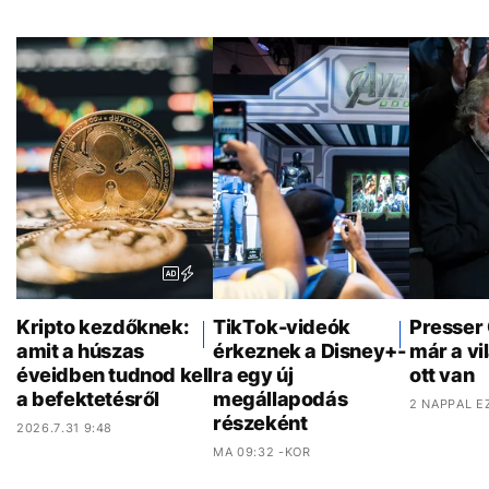
Kripto kezdőknek:
TikTok-videók
Presser
amit a húszas
érkeznek a Disney+-
már a vi
éveidben tudnod kell
ra egy új
ott van
a befektetésről
megállapodás
2 NAPPAL E
részeként
2026.7.31 9:48
MA 09:32 -KOR