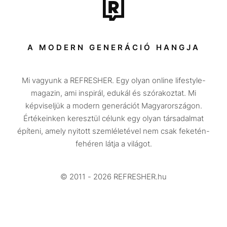
Tech-Tudomány
Sport
Társadalom
A MODERN GENERÁCIÓ HANGJA
Közélet
Mi vagyunk a REFRESHER. Egy olyan online lifestyle-
Utazás
magazin, ami inspirál, edukál és szórakoztat. Mi
Életmód
képviseljük a modern generációt Magyarországon.
Értékeinken keresztül célunk egy olyan társadalmat
Design
építeni, amely nyitott szemléletével nem csak feketén-
Beszélgetések
fehéren látja a világot.
Arcok
© 2011 - 2026 REFRESHER.hu
Videó
Történetek
Gasztro