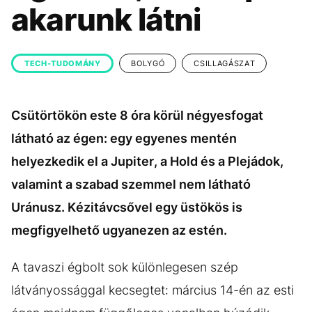
KÖZÉLET
UTAZÁS
akarunk látni
ÉLETMÓD
DESIGN
BESZÉLGETÉSEK
ARCOK
TECH-TUDOMÁNY
BOLYGÓ
CSILLAGÁSZAT
VIDEÓ
TÖRTÉNETEK
Csütörtökön este 8 óra körül négyesfogat
GASZTRO
látható az égen: egy egyenes mentén
helyezkedik el a Jupiter, a Hold és a Plejádok,
valamint a szabad szemmel nem látható
Uránusz. Kézitávcsővel egy üstökös is
megfigyelhető ugyanezen az estén.
A tavaszi égbolt sok különlegesen szép
látványossággal kecsegtet: március 14-én az esti