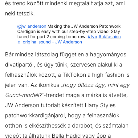
és trend között mindenki megtalálhatja azt, ami
neki tetszik.
@jw_anderson
Making the JW Anderson Patchwork
Cardigan is easy with our step-by-step video. Stay
tuned for part 2 coming tomorrow.
#fyp
#ukfashion
♬ original sound - JW Anderson
Bár mindez látszólag független a hagyományos
divatipartól, és úgy tűnik, szervesen alakul ki a
felhasználók között, a TikTokon a high fashion is
jelen van. Az ikonikus „
hogy öltözz úgy, mint egy
Gucci-modell?
”-trendet maga a márka is átvette,
JW Anderson tutorialt készített Harry Styles
patchworkkardigánjáról, hogy a felhasználók
otthon is elkészíthessék a darabot, és számtalan
videót találhatunk Bella Hadid vagy épp a