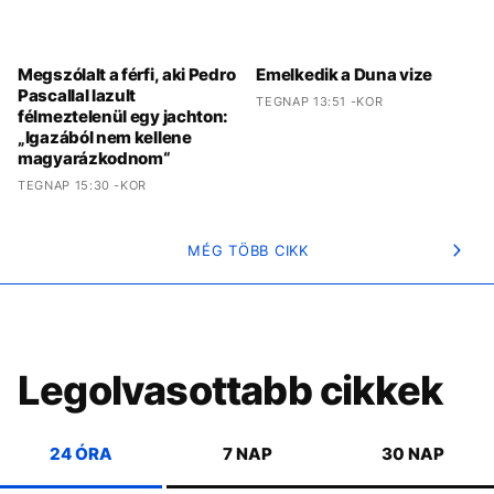
Izgalmas jegeskávékkal pörgeti fel a
Nespresso a nyarat
TEGNAP 16:10 -KOR
Új híd épülhet Budapesten:
A Good Will Huntingtól az
elfogadták az Óbudai-
Odüsszeiáig: így lett Matt
sziget gyaloghídjának
Damon Hollywood
koncepcióját
elsőszámú hazatérője
TEGNAP 15:54 -KOR
TEGNAP 15:50 -KOR
Megszólalt a férfi, aki Pedro
Emelkedik a Duna vize
Pascallal lazult
TEGNAP 13:51 -KOR
félmeztelenül egy jachton:
„Igazából nem kellene
magyarázkodnom“
TEGNAP 15:30 -KOR