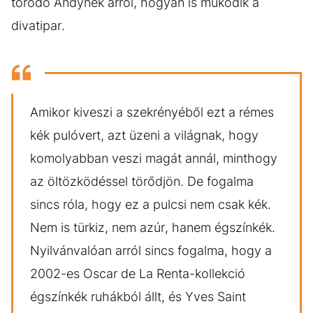
törődő Andynek arról, hogyan is működik a
divatipar.
Amikor kiveszi a szekrényéből ezt a rémes
kék pulóvert, azt üzeni a világnak, hogy
komolyabban veszi magát annál, minthogy
az öltözködéssel törődjön. De fogalma
sincs róla, hogy ez a pulcsi nem csak kék.
Nem is türkiz, nem azúr, hanem égszínkék.
Nyilvánvalóan arról sincs fogalma, hogy a
2002-es Oscar de La Renta-kollekció
égszínkék ruhákból állt, és Yves Saint