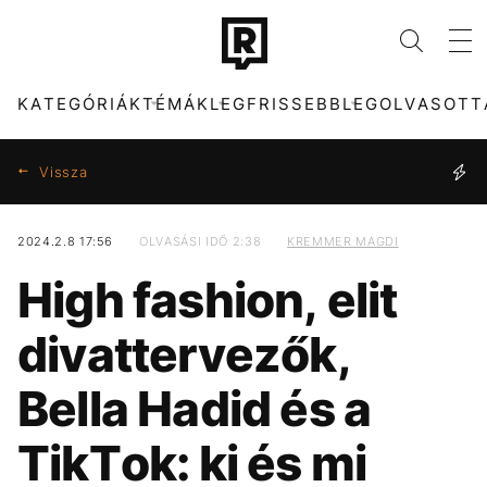
KATEGÓRIÁK
TÉMÁK
LEGFRISSEBB
LEGOLVASOTT
Vissza
2024.2.8 17:56
OLVASÁSI IDŐ 2:38
KREMMER MAGDI
KATEGÓRIÁK
TÉMÁK
High fashion, elit
ZENE
FIDESZ
DIVAT
CHRISTOPHER
divattervezők,
NOLAN
KULTÚRA
ENTR
HBO
MAJKA
Bella Hadid és a
FILM + SOROZAT
TECH-TUDOMÁNY
SZIGET FESZTIVÁL
ENERGIAVÁLSÁG
TikTok: ki és mi
SPORT
TÁRSADALOM
ARIANA GRANDE
KONCERT