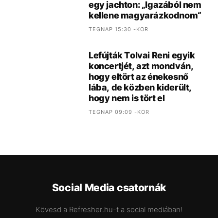
A közmédia nyilvánosságra
hozta, hogyan hamisították a
híreket 11 éven keresztül
TEGNAP 12:31 -KOR
Emelkedik a Duna vize
TEGNAP 13:51 -KOR
Megszólalt a férfi, aki Pedro
Pascallal lazult félmeztelenül
egy jachton: „Igazából nem
kellene magyarázkodnom“
TEGNAP 15:30 -KOR
Lefújták Tolvai Reni egyik
koncertjét, azt mondván,
hogy eltört az énekesnő
lába, de közben kiderült,