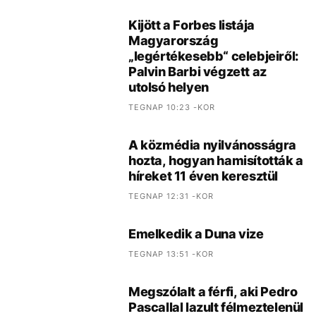
MÉG TÖBB CIKK
Legolvasottabb cikkek
24 ÓRA
7 NAP
30 NAP
Kijött a Forbes listája
Magyarország
„legértékesebb“ celebjeiről:
Palvin Barbi végzett az
utolsó helyen
TEGNAP 10:23 -KOR