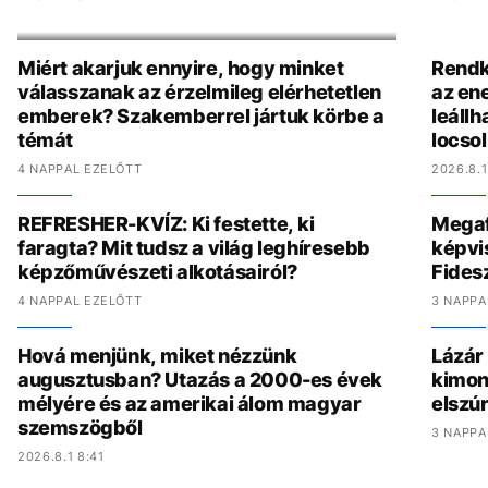
KULTÚRA
KÖZÉ
MINDEN CIKK
Miért akarjuk ennyire, hogy minket
Rendkí
válasszanak az érzelmileg elérhetetlen
az en
emberek? Szakemberrel jártuk körbe a
leállh
témát
locsol
4 NAPPAL EZELŐTT
2026.8.1