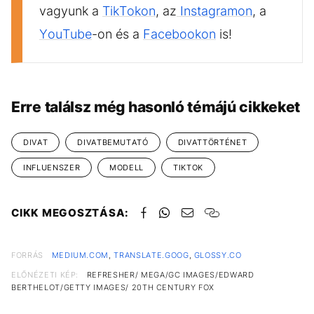
vagyunk a
TikTokon
, az
Instagramon
, a
YouTube
-on és a
Facebookon
is!
Erre találsz még hasonló témájú cikkeket
DIVAT
DIVATBEMUTATÓ
DIVATTÖRTÉNET
INFLUENSZER
MODELL
TIKTOK
CIKK MEGOSZTÁSA:
FORRÁS
MEDIUM.COM
,
TRANSLATE.GOOG
,
GLOSSY.CO
ELŐNÉZETI KÉP:
REFRESHER/ MEGA/GC IMAGES/EDWARD
BERTHELOT/GETTY IMAGES/ 20TH CENTURY FOX