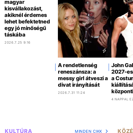
Bemutatunk 5
A rendetlenség
John Gal
magyar
reneszánsza: a
2027-es
kisvállakozást,
messy girl átveszi a
a Costum
akiknél érdemes
divat irányítását
kiállítá
lehet befektetned
központi
2026.7.31 11:24
egy jó minőségű
4 NAPPAL E
táskába
2026.7.25 9:16