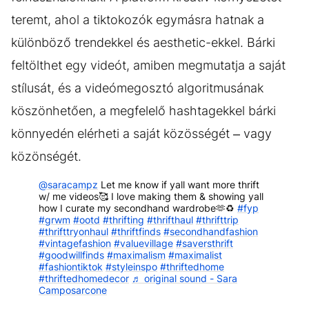
teremt, ahol a tiktokozók egymásra hatnak a
különböző trendekkel és aesthetic-ekkel. Bárki
feltölthet egy videót, amiben megmutatja a saját
stílusát, és a videómegosztó algoritmusának
köszönhetően, a megfelelő hashtagekkel bárki
könnyedén elérheti a saját közösségét – vagy
közönségét.
@saracampz
Let me know if yall want more thrift
w/ me videos🥰 I love making them & showing yall
how I curate my secondhand wardrobe🫶♻️
#fyp
#grwm
#ootd
#thrifting
#thrifthaul
#thrifttrip
#thrifttryonhaul
#thriftfinds
#secondhandfashion
#vintagefashion
#valuevillage
#saversthrift
#goodwillfinds
#maximalism
#maximalist
#fashiontiktok
#styleinspo
#thriftedhome
#thriftedhomedecor
♬ original sound - Sara
Camposarcone