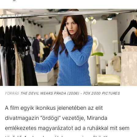
FORRÁS
THE DEVIL WEARS PRADA (2006) - FOX 2000 PICTURES
A film egyik ikonikus jelenetében az elit
divatmagazin “ördögi” vezetője, Miranda
emlékezetes magyarázatot ad a ruhákkal mit sem