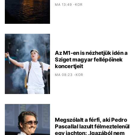
MA 13:49 -KOR
Az M1-en is nézhetjük idén a
Sziget magyar fellépőinek
koncertjeit
MA 08:23 -KOR
Megszólalt a férfi, aki Pedro
Pascallal lazult félmeztelenül
egy jachton: „Igazából nem