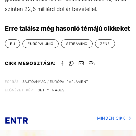
szinten 22,6 milliárd dollár bevétellel.
Erre találsz még hasonló témájú cikkeket
EU
EURÓPAI UNIÓ
STREAMING
ZENE
CIKK MEGOSZTÁSA:
FORRÁS
SAJTÓANYAG / EURÓPAI PARLAMENT
ELŐNÉZETI KÉP:
GETTY IMAGES
ENTR
MINDEN CIKK