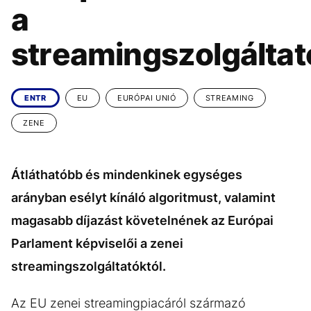
KÖZÉLET
UTAZÁS
a
ÉLETMÓD
DESIGN
streamingszolgáltat
BESZÉLGETÉSEK
ARCOK
VIDEÓ
TÖRTÉNETEK
ENTR
EU
EURÓPAI UNIÓ
STREAMING
GASZTRO
ZENE
Átláthatóbb és mindenkinek egységes
arányban esélyt kínáló algoritmust, valamint
magasabb díjazást követelnének az Európai
Parlament képviselői a zenei
streamingszolgáltatóktól.
Az EU zenei streamingpiacáról származó