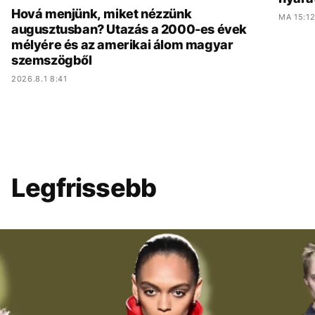
Hová menjünk, miket nézzünk
MA 15:1
augusztusban? Utazás a 2000-es évek
mélyére és az amerikai álom magyar
szemszögből
2026.8.1 8:41
Legfrissebb