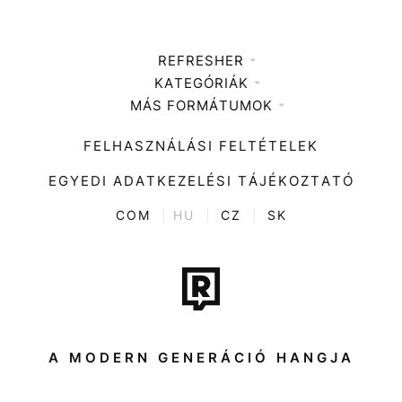
REFRESHER
KATEGÓRIÁK
Médiaajánlat
MÁS FORMÁTUMOK
Zene
Impresszum
Kiemelt tartalmak
Divat
FELHASZNÁLÁSI FELTÉTELEK
Videó
Kultúra
EGYEDI ADATKEZELÉSI TÁJÉKOZTATÓ
Kvíz
ENTR
COM
|
HU
|
CZ
|
SK
Film + sorozat
Tech-Tudomány
Sport
Társadalom
A MODERN GENERÁCIÓ HANGJA
Közélet