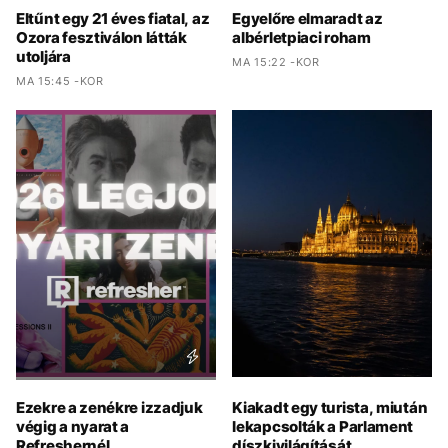
Eltűnt egy 21 éves fiatal, az
Egyelőre elmaradt az
Ozora fesztiválon látták
albérletpiaci roham
utoljára
MA 15:22 -KOR
MA 15:45 -KOR
Ezekre a zenékre izzadjuk
Kiakadt egy turista, miután
végig a nyarat a
lekapcsolták a Parlament
Refreshernél
díszkivilágítását