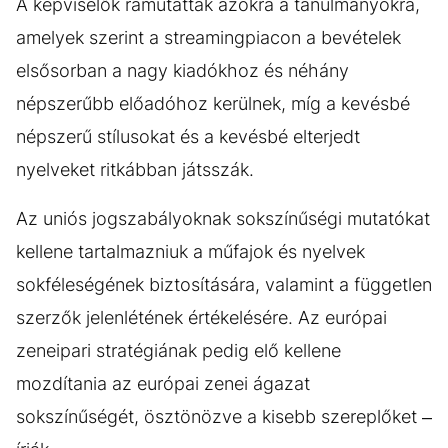
A képviselők rámutattak azokra a tanulmányokra,
amelyek szerint a streamingpiacon a bevételek
elsősorban a nagy kiadókhoz és néhány
népszerűbb előadóhoz kerülnek, míg a kevésbé
népszerű stílusokat és a kevésbé elterjedt
nyelveket ritkábban játsszák.
Az uniós jogszabályoknak sokszínűségi mutatókat
kellene tartalmazniuk a műfajok és nyelvek
sokféleségének biztosítására, valamint a független
szerzők jelenlétének értékelésére. Az európai
zeneipari stratégiának pedig elő kellene
mozdítania az európai zenei ágazat
sokszínűségét, ösztönözve a kisebb szereplőket –