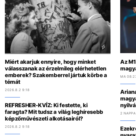
Miért akarjuk ennyire, hogy minket
Az M1-
válasszanak az érzelmileg elérhetetlen
magya
emberek? Szakemberrel jártuk körbe a
MA 08:2
témát
2026.8.2 9:18
Arian
magyar
REFRESHER-KVÍZ: Ki festette, ki
nyilv
faragta? Mit tudsz a világ leghíresebb
2 NAPPA
képzőművészeti alkotásairól?
2026.8.2 9:18
Ezekr
nyara