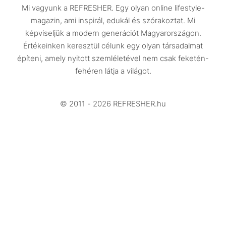
Mi vagyunk a REFRESHER. Egy olyan online lifestyle-
Utazás
magazin, ami inspirál, edukál és szórakoztat. Mi
Életmód
képviseljük a modern generációt Magyarországon.
Értékeinken keresztül célunk egy olyan társadalmat
Design
építeni, amely nyitott szemléletével nem csak feketén-
Beszélgetések
fehéren látja a világot.
Arcok
© 2011 - 2026 REFRESHER.hu
Videó
Történetek
Gasztro