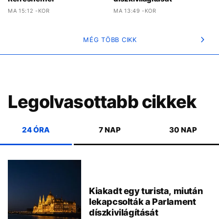
MA 15:12 -KOR
MA 13:49 -KOR
MÉG TÖBB CIKK
Legolvasottabb cikkek
24 ÓRA
7 NAP
30 NAP
Kiakadt egy turista, miután
lekapcsolták a Parlament
díszkivilágítását