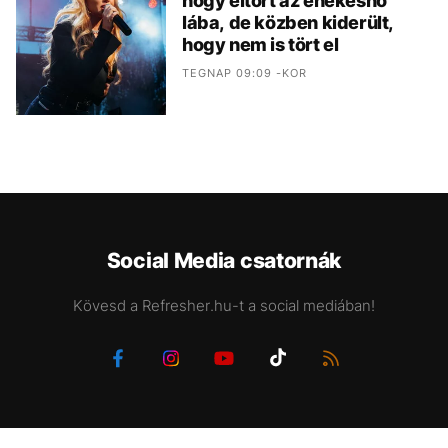
hogy eltört az énekesnő
lába, de közben kiderült,
hogy nem is tört el
TEGNAP 09:09 -KOR
Social Media csatornák
Kövesd a Refresher.hu-t a social mediában!