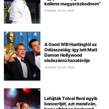
kellene magyarázkodnom“
TEGNAP 15:30 -KOR
A Good Will Huntingtól az
Odüsszeiáig: így lett Matt
Damon Hollywood
elsőszámú hazatérője
TEGNAP 15:50 -KOR
Lefújták Tolvai Reni egyik
koncertjét, azt mondván,