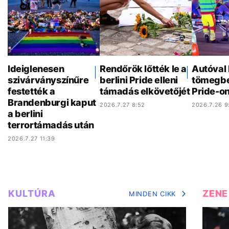
Ideiglenesen
Rendőrök lőtték le a
Autóval 
szivárványszínűre
berlini Pride elleni
tömegbe 
festették a
támadás elkövetőjét
Pride-o
Brandenburgi kaput
2026.7.27 8:52
2026.7.26 9
a berlini
terrortámadás után
2026.7.27 11:39
KULTÚRA
ZENE
MINDEN CIKK