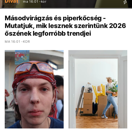
Divat
ma 16:01 -kor
Másodvirágzás és piperkőcség -
Mutatjuk, mik lesznek szerintünk 2026
őszének legforróbb trendjei
MA 16:01 -KOR