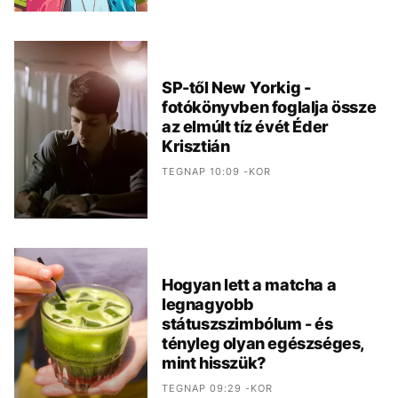
SP-től New Yorkig -
fotókönyvben foglalja össze
az elmúlt tíz évét Éder
Krisztián
TEGNAP 10:09 -KOR
Hogyan lett a matcha a
legnagyobb
státuszszimbólum - és
tényleg olyan egészséges,
mint hisszük?
TEGNAP 09:29 -KOR