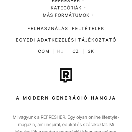
REFRESHER
KATEGÓRIÁK
Médiaajánlat
MÁS FORMÁTUMOK
Zene
Impresszum
Kiemelt tartalmak
Divat
FELHASZNÁLÁSI FELTÉTELEK
Videó
Kultúra
EGYEDI ADATKEZELÉSI TÁJÉKOZTATÓ
Kvíz
ENTR
COM
|
HU
|
CZ
|
SK
Film + sorozat
Tech-Tudomány
Sport
Társadalom
A MODERN GENERÁCIÓ HANGJA
Közélet
Mi vagyunk a REFRESHER. Egy olyan online lifestyle-
Utazás
magazin, ami inspirál, edukál és szórakoztat. Mi
Életmód
képviseljük a modern generációt Magyarországon.