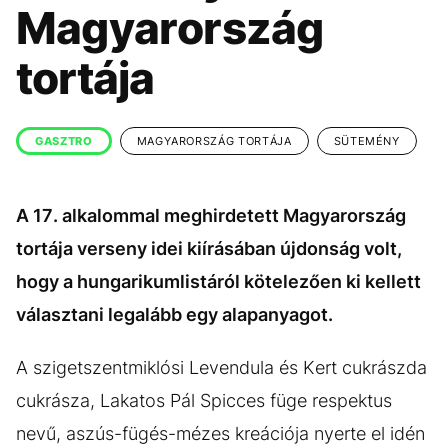
KÖZÉLET
UTAZÁS
Magyarország
ÉLETMÓD
DESIGN
tortája
BESZÉLGETÉSEK
ARCOK
VIDEÓ
TÖRTÉNETEK
GASZTRO
MAGYARORSZÁG TORTÁJA
SÜTEMÉNY
GASZTRO
A 17. alkalommal meghirdetett Magyarország
tortája verseny idei kiírásában újdonság volt,
hogy a hungarikumlistáról kötelezően ki kellett
választani legalább egy alapanyagot.
A szigetszentmiklósi Levendula és Kert cukrászda
cukrásza, Lakatos Pál Spicces füge respektus
nevű, aszús-fügés-mézes kreációja nyerte el idén