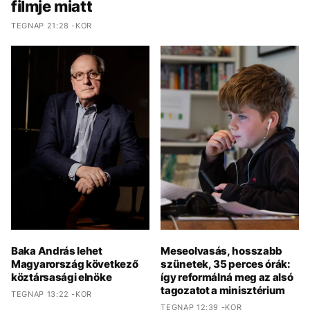
filmje miatt
TEGNAP 21:28 -KOR
Baka András lehet
Meseolvasás, hosszabb
Magyarország következő
szünetek, 35 perces órák:
köztársasági elnöke
így reformálná meg az alsó
tagozatot a minisztérium
TEGNAP 13:22 -KOR
TEGNAP 12:39 -KOR