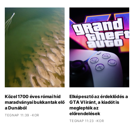
Közel 1700 éves római híd
Elképesztő az érdeklődés a
maradványai bukkantak elő
GTA VI iránt, a kiadót is
a Dunából
meglepték az
előrendelések
TEGNAP 11:39 -KOR
TEGNAP 11:23 -KOR