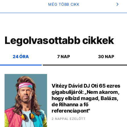
MÉG TÖBB CIKK
Legolvasottabb cikkek
24 ÓRA
7 NAP
30 NAP
Vitézy Dávid DJ Oti 65 ezres
gigabulijáról: „Nem akarom,
hogy elbízd magad, Balázs,
de Rihanna a fő
referenciapont"
2 NAPPAL EZELŐTT