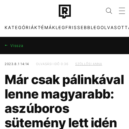
KATEGÓRIÁK
TÉMÁK
LEGFRISSEBB
LEGOLVASOTT
Vissza
2023.8.1 14:14
OLVASÁSI IDŐ 0:36
SZÖLLŐSI ANNA
KATEGÓRIÁK
TÉMÁK
Már csak pálinkával
ZENE
DUNA
DIVAT
FIDESZ
lenne magyarabb:
KULTÚRA
KÁVÉ
ENTR
KONCERT
aszúboros
FILM + SOROZAT
ENERGIAVÁLSÁG
TECH-TUDOMÁNY
SEBESTYÉN BALÁZS
sütemény lett idén
SPORT
MADONNA
TÁRSADALOM
MAGYARORSZÁG