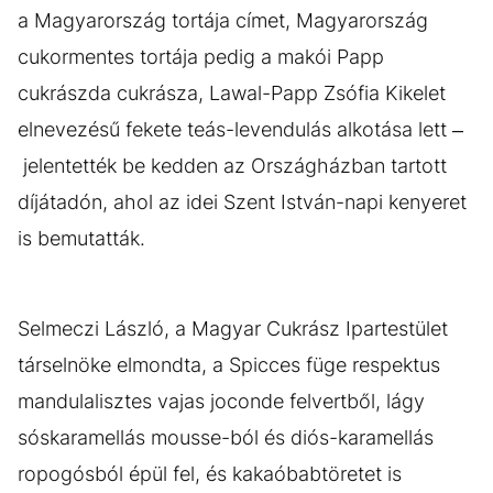
a Magyarország tortája címet, Magyarország
cukormentes tortája pedig a makói Papp
cukrászda cukrásza, Lawal-Papp Zsófia Kikelet
elnevezésű fekete teás-levendulás alkotása lett –
jelentették be kedden az Országházban tartott
díjátadón, ahol az idei Szent István-napi kenyeret
is bemutatták.
Selmeczi László, a Magyar Cukrász Ipartestület
társelnöke elmondta, a Spicces füge respektus
mandulalisztes vajas joconde felvertből, lágy
sóskaramellás mousse-ból és diós-karamellás
ropogósból épül fel, és kakaóbabtöretet is