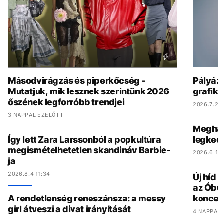
Másodvirágzás és piperkőcség -
Pályáz
Mutatjuk, mik lesznek szerintünk 2026
grafi
őszének legforróbb trendjei
2026.7.2
3 NAPPAL EZELŐTT
Megha
Így lett Zara Larssonból a popkultúra
legke
megismételhetetlen skandináv Barbie-
2026.6.1
ja
2026.8.4 11:34
Új hí
az Ób
A rendetlenség reneszánsza: a messy
konce
girl átveszi a divat irányítását
4 NAPPA