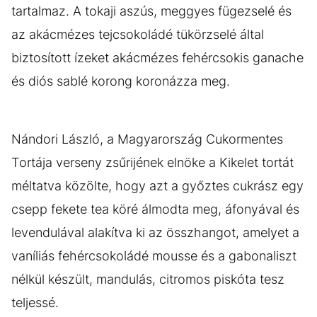
tartalmaz. A tokaji aszús, meggyes fügezselé és
az akácmézes tejcsokoládé tükörzselé által
biztosított ízeket akácmézes fehércsokis ganache
és diós sablé korong koronázza meg.
Nándori László, a Magyarország Cukormentes
Tortája verseny zsűrijének elnöke a Kikelet tortát
méltatva közölte, hogy azt a győztes cukrász egy
csepp fekete tea köré álmodta meg, áfonyával és
levendulával alakítva ki az összhangot, amelyet a
vaníliás fehércsokoládé mousse és a gabonaliszt
nélkül készült, mandulás, citromos piskóta tesz
teljessé.