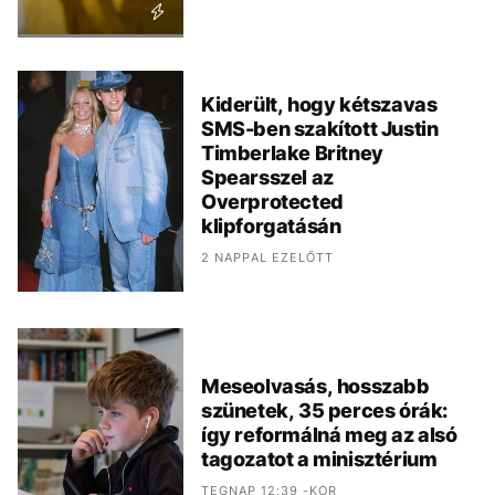
Kiderült, hogy kétszavas
SMS-ben szakított Justin
Timberlake Britney
Spearsszel az
Overprotected
klipforgatásán
2 NAPPAL EZELŐTT
Meseolvasás, hosszabb
szünetek, 35 perces órák:
így reformálná meg az alsó
tagozatot a minisztérium
TEGNAP 12:39 -KOR