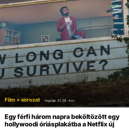
Film + sorozat
tegnap 21:28 -kor
Egy férfi három napra beköltözött egy
hollywoodi óriásplakátba a Netflix új