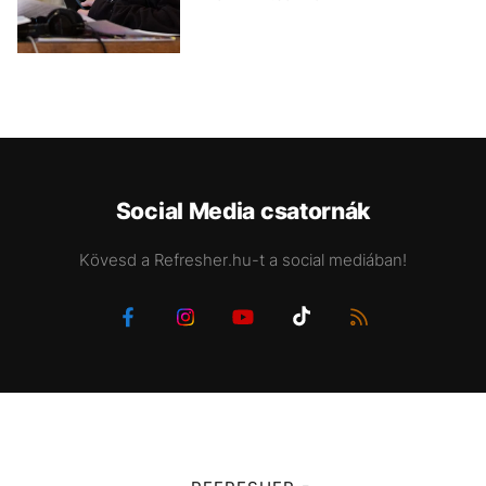
Social Media csatornák
Kövesd a Refresher.hu-t a social mediában!