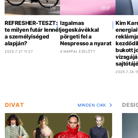
REFRESHER-TESZT:
Izgalmas
Kim Kar
te milyen futár lennél
jegeskávékkal
energiai
a személyiséged
pörgeti fel a
reklámj
alapján?
Nespresso a nyarat
kezdődik
bukott j
2026.7.27 11:27
4 NAPPAL EZELŐTT
vizsgájá
sajtótáj
2026.7.24 1
DIVAT
DESI
MINDEN CIKK