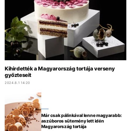
KÖZÉLET
UTAZÁS
ÉLETMÓD
DESIGN
BESZÉLGETÉSEK
ARCOK
VIDEÓ
TÖRTÉNETEK
GASZTRO
Kihirdették a Magyarország tortája verseny
győzteseit
2024.8.1 14:20
Már csak pálinkával lenne magyarabb:
aszúboros sütemény lett idén
Magyarország tortája