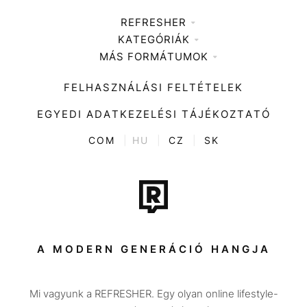
REFRESHER
KATEGÓRIÁK
Médiaajánlat
MÁS FORMÁTUMOK
Zene
Impresszum
Kiemelt tartalmak
Divat
FELHASZNÁLÁSI FELTÉTELEK
Videó
Kultúra
EGYEDI ADATKEZELÉSI TÁJÉKOZTATÓ
Kvíz
ENTR
COM
|
HU
|
CZ
|
SK
Film + sorozat
Tech-Tudomány
Sport
Társadalom
A MODERN GENERÁCIÓ HANGJA
Közélet
Mi vagyunk a REFRESHER. Egy olyan online lifestyle-
Utazás