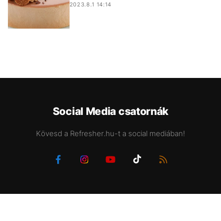
2023.8.1 14:14
Social Media csatornák
Kövesd a Refresher.hu-t a social mediában!