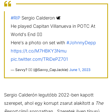
#RIP
Sergio Calderon 🕊️
He played Capitan Villanueva in POTC At
World's End 🏴‍☠️
Here's a photo on set with
#JohnnyDepp
https://t.co/M7HBKY3Nmu
pic.twitter.com/TRiDePZ701
— Savvy? 🏴‍☠️ (@Savvy_CapJackie)
June 1, 2023
Sergio Calderón legutóbb 2022-ben kapott
szerepet, ahol egy korrupt zsarut alakított a
The
Resort
című sorozatban. „Szeretek ilyen típusú