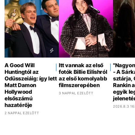
A Good Will
Itt vannak az első
"Nagyon 
Huntingtól az
fotók Billie Eilishról
- A Sár
Odüsszeiáig: így lett
az első komolyabb
sztárja,
Matt Damon
filmszerepében
Rankin a
Hollywood
egyik l
3 NAPPAL EZELŐTT
elsőszámú
jeleneté
hazatérője
2026.8.3 16
2 NAPPAL EZELŐTT