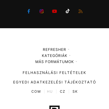
REFRESHER
KATEGÓRIÁK
Médiaajánlat
MÁS FORMÁTUMOK
Zene
Impresszum
Kiemelt tartalmak
Divat
FELHASZNÁLÁSI FELTÉTELEK
Videó
Kultúra
EGYEDI ADATKEZELÉSI TÁJÉKOZTATÓ
Kvíz
ENTR
COM
|
HU
|
CZ
|
SK
Film + sorozat