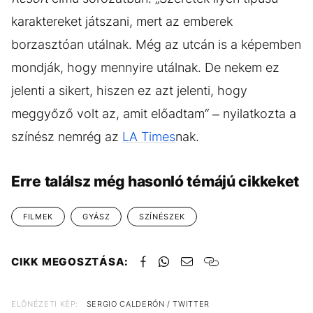
karaktereket játszani, mert az emberek
borzasztóan utálnak. Még az utcán is a képemben
mondják, hogy mennyire utálnak. De nekem ez
jelenti a sikert, hiszen ez azt jelenti, hogy
meggyőző volt az, amit előadtam“ – nyilatkozta a
színész nemrég az
LA Times
nak.
Erre találsz még hasonló témájú cikkeket
FILMEK
GYÁSZ
SZÍNÉSZEK
CIKK MEGOSZTÁSA:
ELŐNÉZETI KÉP:
SERGIO CALDERÓN / TWITTER