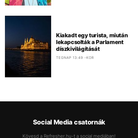
Kiakadt egy turista, miután
lekapcsolták a Parlament
díszkivilágítását
TEGNAP 13:49 -KOR
Social Media csatornák
Kövesd a Refresher.hu-t a social mediában!