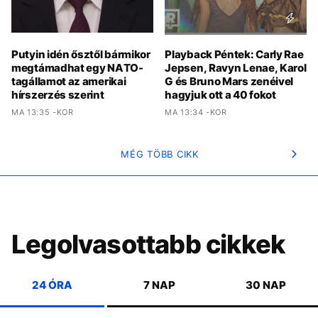
Putyin idén ősztől bármikor
Playback Péntek: Carly Rae
megtámadhat egy NATO-
Jepsen, Ravyn Lenae, Karol
tagállamot az amerikai
G és Bruno Mars zenéivel
hírszerzés szerint
hagyjuk ott a 40 fokot
MA 13:35 -KOR
MA 13:34 -KOR
MÉG TÖBB CIKK
Legolvasottabb cikkek
24 ÓRA
7 NAP
30 NAP