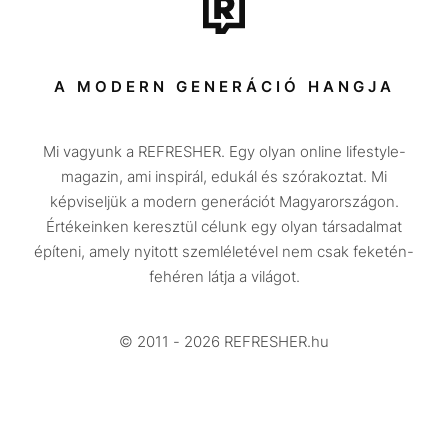
Tech-Tudomány
Sport
Társadalom
A MODERN GENERÁCIÓ HANGJA
Közélet
Mi vagyunk a REFRESHER. Egy olyan online lifestyle-
Utazás
magazin, ami inspirál, edukál és szórakoztat. Mi
Életmód
képviseljük a modern generációt Magyarországon.
Értékeinken keresztül célunk egy olyan társadalmat
Design
építeni, amely nyitott szemléletével nem csak feketén-
Beszélgetések
fehéren látja a világot.
Arcok
© 2011 - 2026 REFRESHER.hu
Videó
Történetek
Gasztro