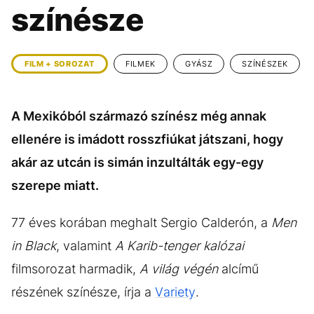
KÖZÉLET
UTAZÁS
színésze
ÉLETMÓD
DESIGN
BESZÉLGETÉSEK
ARCOK
FILM + SOROZAT
FILMEK
GYÁSZ
SZÍNÉSZEK
VIDEÓ
TÖRTÉNETEK
A Mexikóból származó színész még annak
GASZTRO
ellenére is imádott rosszfiúkat játszani, hogy
akár az utcán is simán inzultálták egy-egy
szerepe miatt.
77 éves korában meghalt Sergio Calderón, a
Men
in Black
, valamint
A Karib-tenger kalózai
filmsorozat harmadik,
A világ végén
alcímű
részének színésze, írja a
Variety
.