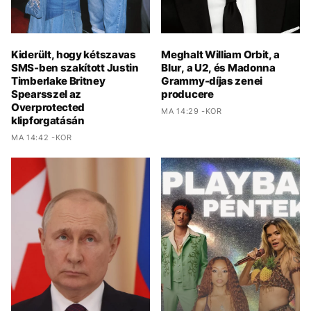
Kiderült, hogy kétszavas
Meghalt William Orbit, a
SMS-ben szakított Justin
Blur, a U2, és Madonna
Timberlake Britney
Grammy-díjas zenei
Spearsszel az
producere
Overprotected
MA 14:29 -KOR
klipforgatásán
MA 14:42 -KOR