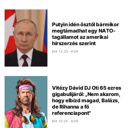
Putyin idén ősztől bármikor
megtámadhat egy NATO-
tagállamot az amerikai
hírszerzés szerint
MA 13:35 -KOR
Vitézy Dávid DJ Oti 65 ezres
gigabulijáról: „Nem akarom,
hogy elbízd magad, Balázs,
de Rihanna a fő
referenciapont"
MA 10:05 -KOR