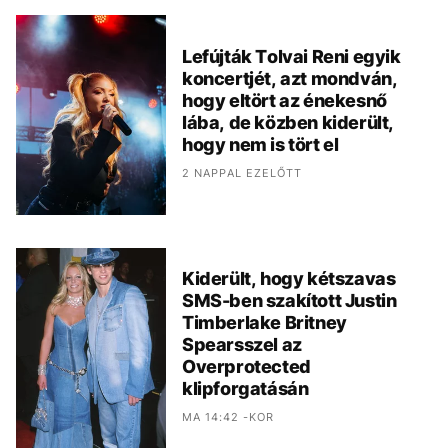
Lefújták Tolvai Reni egyik
koncertjét, azt mondván,
hogy eltört az énekesnő
lába, de közben kiderült,
hogy nem is tört el
2 NAPPAL EZELŐTT
Kiderült, hogy kétszavas
SMS-ben szakított Justin
Timberlake Britney
Spearsszel az
Overprotected
klipforgatásán
MA 14:42 -KOR