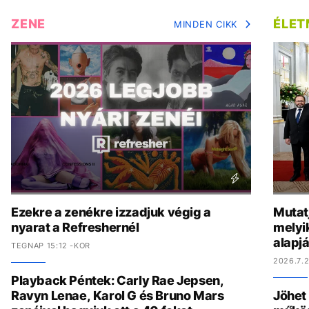
ZENE
ÉLE
MINDEN CIKK
Ezekre a zenékre izzadjuk végig a
Mutat
nyarat a Refreshernél
melyi
alapj
TEGNAP 15:12 -KOR
2026.7.2
Playback Péntek: Carly Rae Jepsen,
Ravyn Lenae, Karol G és Bruno Mars
Jöhet