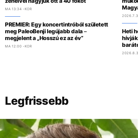
zenéivel hagyjuk ott a 40 fokot
működ
Magy
MA 13:34 -KOR
2026.7.3
PREMIER: Egy koncertintróból született
meg PaleoBenji legújabb dala –
Heti h
megjelent a „Hosszú ez az év”
hívják
barát
MA 12:00 -KOR
2026.8.3
Legfrissebb