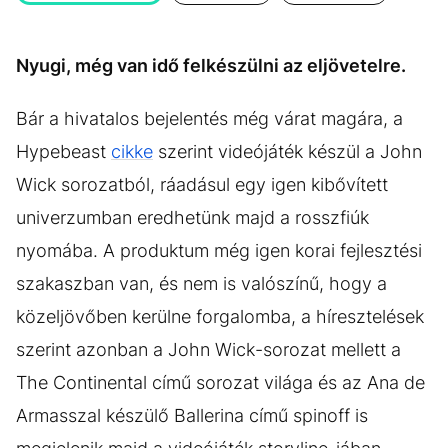
KÖZÉLET
UTAZÁS
ÉLETMÓD
DESIGN
Nyugi, még van idő felkészülni az eljövetelre.
BESZÉLGETÉSEK
ARCOK
Bár a hivatalos bejelentés még várat magára, a
VIDEÓ
TÖRTÉNETEK
Hypebeast
cikke
szerint videójáték készül a John
GASZTRO
Wick sorozatból, ráadásul egy igen kibővített
univerzumban eredhetünk majd a rosszfiúk
nyomába. A produktum még igen korai fejlesztési
szakaszban van, és nem is valószínű, hogy a
közeljövőben kerülne forgalomba, a híresztelések
szerint azonban a John Wick-sorozat mellett a
The Continental című sorozat világa és az Ana de
Armasszal készülő Ballerina című spinoff is