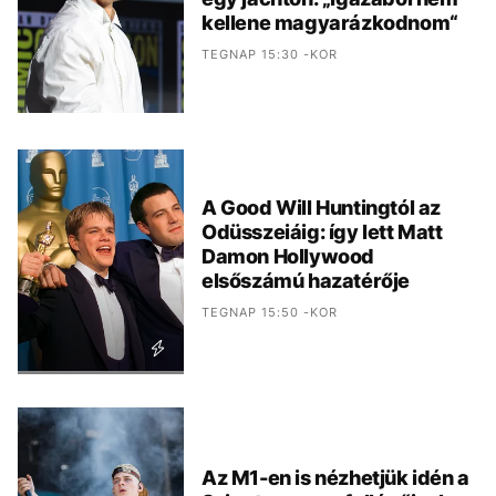
kellene magyarázkodnom“
TEGNAP 15:30 -KOR
A Good Will Huntingtól az
Odüsszeiáig: így lett Matt
Damon Hollywood
elsőszámú hazatérője
TEGNAP 15:50 -KOR
Az M1-en is nézhetjük idén a