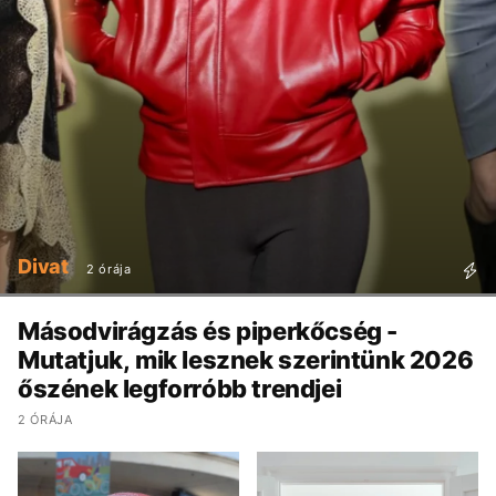
Divat
2 órája
Másodvirágzás és piperkőcség -
Mutatjuk, mik lesznek szerintünk 2026
őszének legforróbb trendjei
2 ÓRÁJA