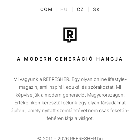
Kvíz
ENTR
COM
|
HU
|
CZ
|
SK
Film + sorozat
Tech-Tudomány
Sport
Társadalom
A MODERN GENERÁCIÓ HANGJA
Közélet
Mi vagyunk a REFRESHER. Egy olyan online lifestyle-
Utazás
magazin, ami inspirál, edukál és szórakoztat. Mi
Életmód
képviseljük a modern generációt Magyarországon.
Értékeinken keresztül célunk egy olyan társadalmat
Design
építeni, amely nyitott szemléletével nem csak feketén-
Beszélgetések
fehéren látja a világot.
Arcok
© 2011 - 2026 REFRESHER.hu