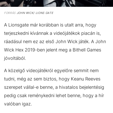
FORRÁS
JOHN WICK/ LIONS GATE
A Lionsgate már korábban is utalt arra, hogy
terjeszkedni kívánnak a videójátékok piacán is,
ráadásul nem ez az első John Wick játék. A John
Wick Hex 2019-ben jelent meg a Bithell Games
jóvoltából.
A közelgő videojátékról egyelőre semmit nem
tudni, még az sem biztos, hogy Keanu Reeves
szerepet vállal-e benne, a hivatalos bejelentésig
pedig csak reménykedni lehet benne, hogy a hír
valóban igaz.