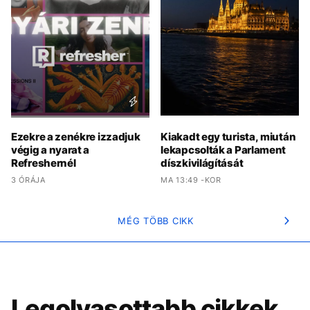
Ezekre a zenékre izzadjuk
Kiakadt egy turista, miután
végig a nyarat a
lekapcsolták a Parlament
Refreshernél
díszkivilágítását
3 ÓRÁJA
MA 13:49 -KOR
MÉG TÖBB CIKK
Legolvasottabb cikkek