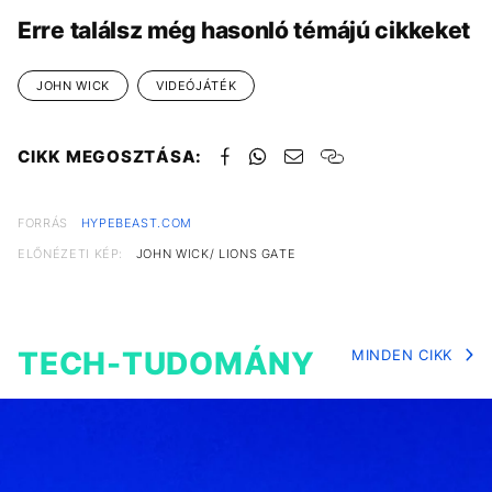
Erre találsz még hasonló témájú cikkeket
JOHN WICK
VIDEÓJÁTÉK
CIKK MEGOSZTÁSA:
FORRÁS
HYPEBEAST.COM
ELŐNÉZETI KÉP:
JOHN WICK/ LIONS GATE
TECH-TUDOMÁNY
MINDEN CIKK