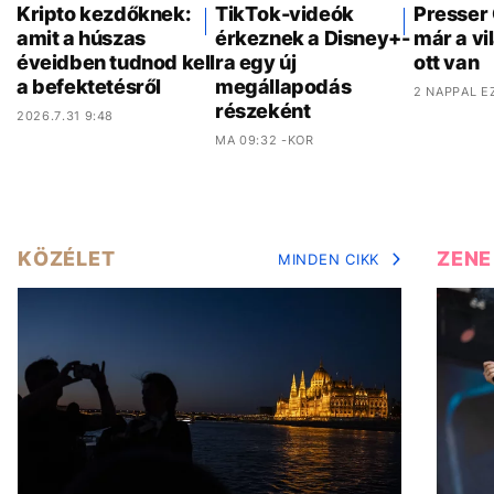
Kripto kezdőknek:
TikTok-videók
Presser
amit a húszas
érkeznek a Disney+-
már a vi
éveidben tudnod kell
ra egy új
ott van
a befektetésről
megállapodás
2 NAPPAL E
részeként
2026.7.31 9:48
MA 09:32 -KOR
KÖZÉLET
ZENE
MINDEN CIKK