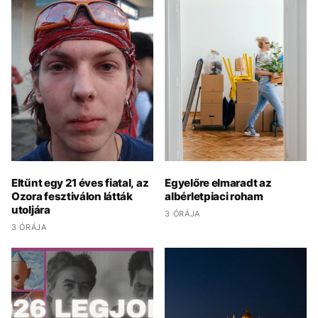
Eltűnt egy 21 éves fiatal, az
Egyelőre elmaradt az
Ozora fesztiválon látták
albérletpiaci roham
utoljára
3 ÓRÁJA
3 ÓRÁJA