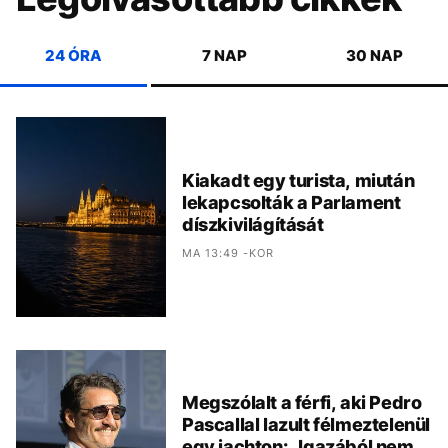
24 ÓRA
7 NAP
30 NAP
Kiakadt egy turista, miután
lekapcsolták a Parlament
díszkivilágítását
MA 13:49 -KOR
Megszólalt a férfi, aki Pedro
Pascallal lazult félmeztelenül
egy jachton: „Igazából nem