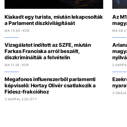
Kiakadt egy turista, miután lekapcsolták
Az M1-
a Parlament díszkivilágítását
magya
MA 13:49 -KOR
MA 08:2
Vizsgálatot indított az SZFE, miután
Arian
Farkas Franciska arról beszélt,
magyar
diszkriminálták a felvételin
nyilv
MA 11:38 -KOR
2 NAPPA
Megafonos influenszerből parlamenti
Ezekr
képviselő: Hortay Olivér csatlakozik a
nyara
Fidesz-frakcióhoz
3 ÓRÁJA
3 NAPPAL EZELŐTT