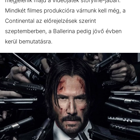
megjelenik majd a videójáték storyline-jában.
Mindkét filmes produkcióra várnunk kell még, a
Continental az előrejelzések szerint
szeptemberben, a Ballerina pedig jövő évben
kerül bemutatásra.