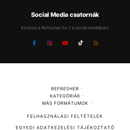
Social Media csatornák
Kövesd a Refresher.hu-t a social mediában!
REFRESHER
KATEGÓRIÁK
Médiaajánlat
MÁS FORMÁTUMOK
Zene
Impresszum
Kiemelt tartalmak
Divat
FELHASZNÁLÁSI FELTÉTELEK
Videó
Kultúra
EGYEDI ADATKEZELÉSI TÁJÉKOZTATÓ