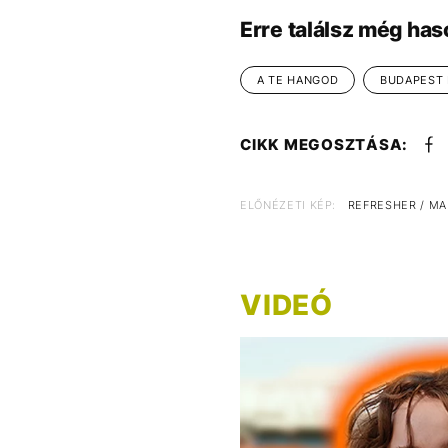
Erre találsz még has
A TE HANGOD
BUDAPEST 
CIKK MEGOSZTÁSA:
ELŐNÉZETI KÉP:
REFRESHER / MA
VIDEÓ