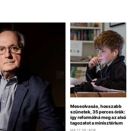
Meseolvasás, hosszabb
szünetek, 35 perces órák:
így reformálná meg az alsó
tagozatot a minisztérium
MA 12:39 -KOR