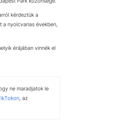
udapest Park közönsége.
arról kérdeztük a
nt a nyolcvanas években,
elyik érájában vinnék el
ogy ne maradjatok le
TikTokon
, az