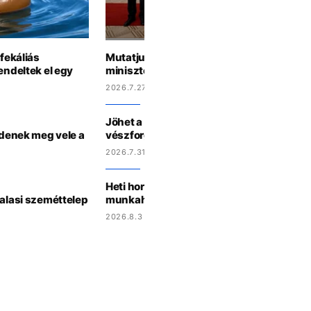
 fekáliás
Mutatjuk, te Magyar Péter kormányából m
endeltek el egy
miniszter lennél a horoszkópod alapján
2026.7.27 15:44
Jöhet a háromórás áramszünet? Így műk
zdenek meg vele a
vészforgatókönyv Magyarországon
2026.7.31 15:27
Heti horoszkóp: a Skorpiók randizni hívjá
halasi szeméttelep
munkahelyi krásst, a Kosok új barátokat
2026.8.3 15:07