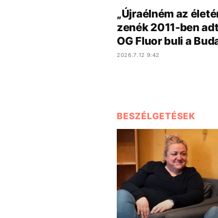
„Újraélném az életé
zenék 2011-ben adta
OG Fluor buli a Bu
2026.7.12 9:42
BESZÉLGETÉSEK