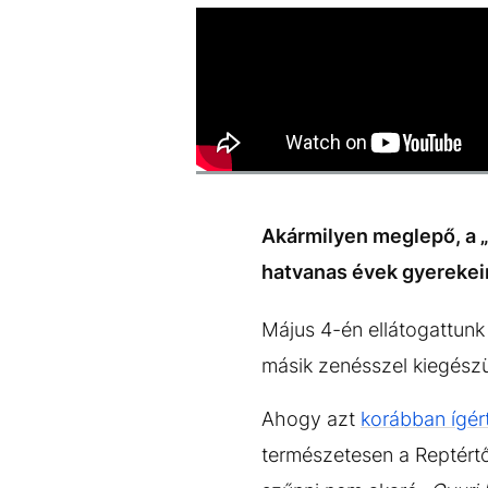
EGYÉB FORMÁTUMOK
REFRESHER
Kiemelt tartalmak
Videó
Kvíz
Médiaajánlat
Impresszum
Akármilyen meglepő, a 
hatvanas évek gyerekein
Május 4-én ellátogattunk
másik zenésszel kiegészü
Ahogy azt
korábban ígér
természetesen a Reptértől