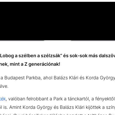
„Lobog a szélben a szélzsák” és sok-sok más dalszö
ek, mint a Z generációnak!
 a Budapest Parkba, ahol Balázs Klári és Korda Györg
lve.
ték
, valóban felrobbant a Park a tánckartól, a fényektől
 is. Amint Korda György és Balázs Klári kijöttek a szín