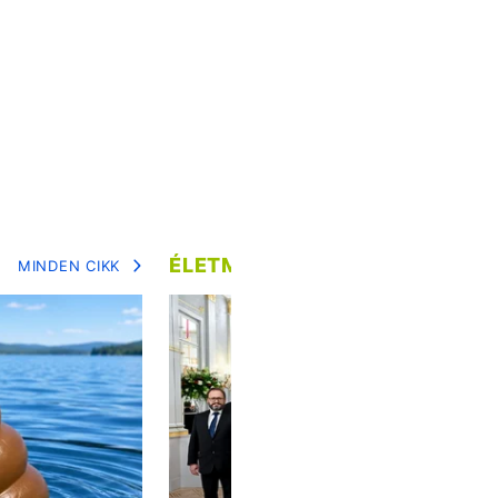
ÉLETMÓD
MINDEN CIKK
MIN