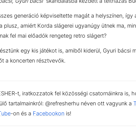
bácsi, Gyuri bácsi“
skandálásba kezdett a teltházas B
szes generáció képviseltette magát a helyszínen, így 
a plusz, amiért Korda slágerei ugyanúgy ütnek ma, mi
znak fel mai előadók rengeteg retro slágert?
tünk egy kis játékot is, amiből kiderül, Gyuri bácsi m
őt a koncerten résztvevők.
HER-t, iratkozzatok fel közösségi csatornáinkra is, h
sülő tartalmainkról: @refresherhu néven ott vagyunk a
Tube
-on és a
Facebookon
is!