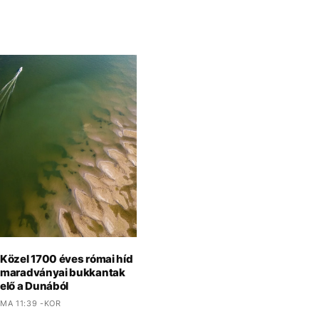
Közel 1700 éves római híd
maradványai bukkantak
elő a Dunából
MA 11:39 -KOR