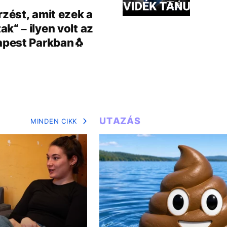
rzést, amit ezek a
k“ – ilyen volt az
dapest Parkban🐧
UTAZÁS
MINDEN CIKK