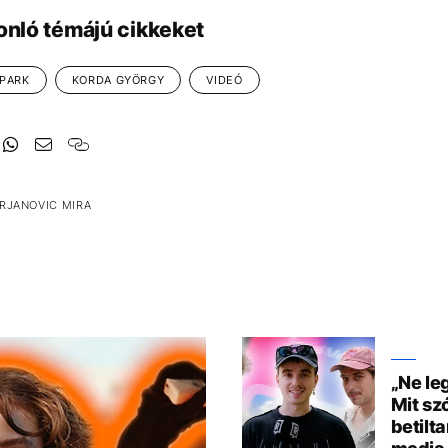
onló témájú cikkeket
PARK
KORDA GYÖRGY
VIDEÓ
RJANOVIC MIRA
„Ne le
Mit sz
betilta