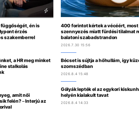
 függőségét, én is
400 forintot kértek a vécéért, most
lypont érzés
szennyezés miatt fürdési tilalmat r
es szakemberrel
balatoni szabadstrandon
2026.7.30 15:56
ünket, a HR meg minket
Bécset is sújtja a hőhullám, így kü
ine stalkolás
szomszédban
nk
2026.8.4 15:48
Gólyák lepték el az egykori kiskun
nyeg, amit női
helyén kialakult tavat
ik felén? – Interjú az
2026.8.4 14:33
orival