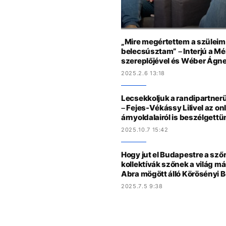
„Mire megértettem a szüleim
belecsúsztam” – Interjú a Mé
szereplőjével és Wéber Ágn
2025.2.6 13:18
Lecsekkoljuk a randipartner
– Fejes-Vékássy Lilivel az onl
árnyoldalairól is beszélgettü
2025.10.7 15:42
Hogy jut el Budapestre a sző
kollektívák szőnek a világ más
Abra mögött álló Körösényi B
2025.7.5 9:38