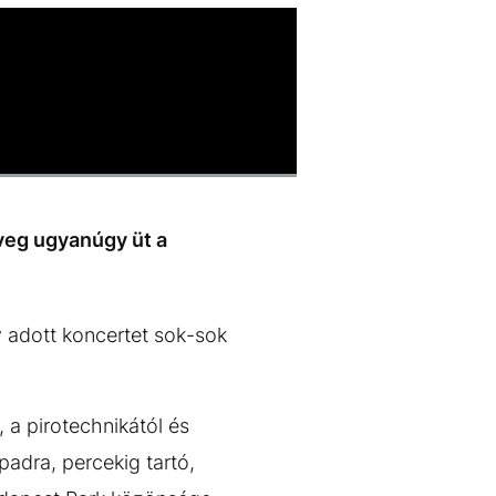
veg ugyanúgy üt a
y adott koncertet sok-sok
, a pirotechnikától és
padra, percekig tartó,