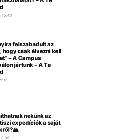
használatát? – A Te
d
0 15:46
nyira felszabadult az
 hogy csak élvezni kell
tet” – A Campus
válon jártunk – A Te
d
9:17
níthatnak nekünk az
tiszi expedíciók a saját
kről?🏔️
 9:05