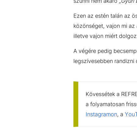
szűnni nem akaró
„Gyuri 
Ezen az estén talán az ös
közönséget, vajon mi az 
illetve vajon miért dolgo
A végére pedig becsempész
legszívesebben randizni 
Kövessétek a REFRES
a folyamatosan fris
Instagramon
, a
You