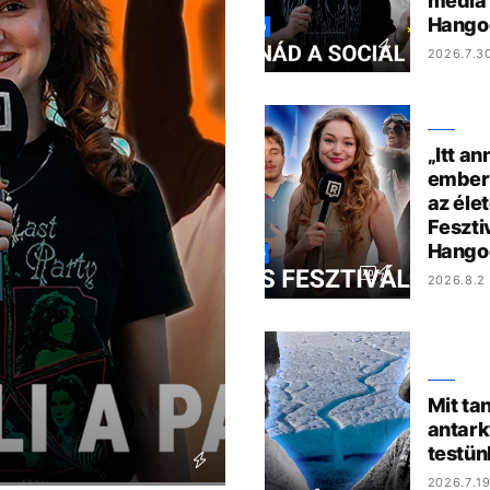
media 
Hango
2026.7.3
„Itt an
ember,
az éle
Feszti
Hango
2026.8.2 
Mit ta
antark
testün
2026.7.19