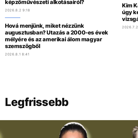
képzőművészeti alkotásairól?
Kim K
2026.8.2 9:18
úgy ke
vizsgá
Hová menjünk, miket nézzünk
2026.7.2
augusztusban? Utazás a 2000-es évek
mélyére és az amerikai álom magyar
szemszögből
2026.8.1 8:41
Legfrissebb