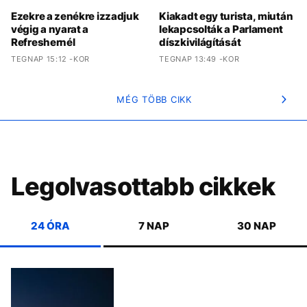
Ezekre a zenékre izzadjuk
Kiakadt egy turista, miután
végig a nyarat a
lekapcsolták a Parlament
Refreshernél
díszkivilágítását
TEGNAP 15:12 -KOR
TEGNAP 13:49 -KOR
MÉG TÖBB CIKK
Legolvasottabb cikkek
24 ÓRA
7 NAP
30 NAP