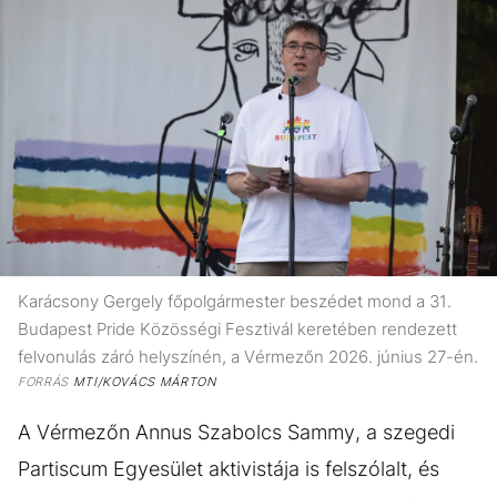
Karácsony Gergely főpolgármester beszédet mond a 31.
Budapest Pride Közösségi Fesztivál keretében rendezett
felvonulás záró helyszínén, a Vérmezőn 2026. június 27-én.
FORRÁS
MTI/KOVÁCS MÁRTON
A Vérmezőn Annus Szabolcs Sammy, a szegedi
Partiscum Egyesület aktivistája is felszólalt, és