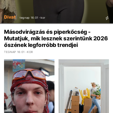
Divat
tegnap 16:01 -kor
Másodvirágzás és piperkőcség -
Mutatjuk, mik lesznek szerintünk 2026
őszének legforróbb trendjei
TEGNAP 16:01 -KOR