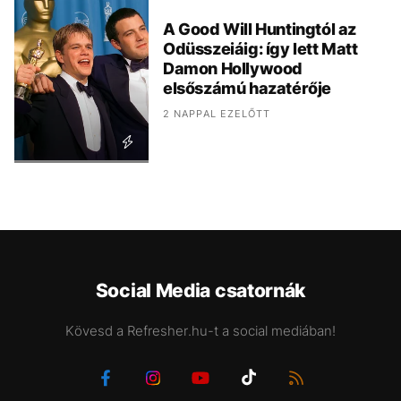
A Good Will Huntingtól az
Odüsszeiáig: így lett Matt
Damon Hollywood
elsőszámú hazatérője
2 NAPPAL EZELŐTT
Social Media csatornák
Kövesd a Refresher.hu-t a social mediában!