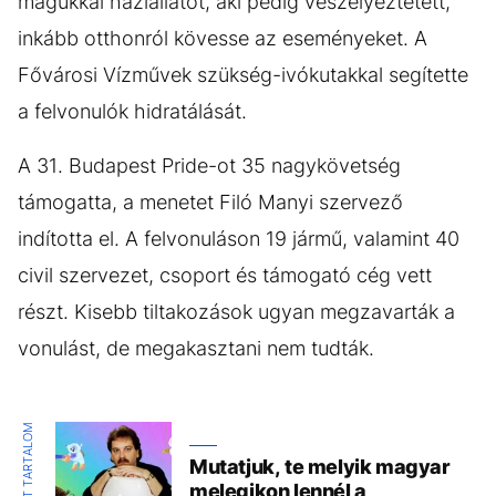
magukkal háziállatot, aki pedig veszélyeztetett,
inkább otthonról kövesse az eseményeket. A
Fővárosi Vízművek szükség-ivókutakkal segítette
a felvonulók hidratálását.
A 31. Budapest Pride-ot 35 nagykövetség
támogatta, a menetet Filó Manyi szervező
indította el. A felvonuláson 19 jármű, valamint 40
civil szervezet, csoport és támogató cég vett
részt. Kisebb tiltakozások ugyan megzavarták a
vonulást, de megakasztani nem tudták.
KIEMELT TARTALOM
Mutatjuk, te melyik magyar
melegikon lennél a