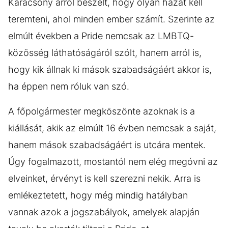
Karácsony arról beszélt, hogy olyan hazát kell
teremteni, ahol minden ember számít. Szerinte az
elmúlt években a Pride nemcsak az LMBTQ-
közösség láthatóságáról szólt, hanem arról is,
hogy kik állnak ki mások szabadságáért akkor is,
ha éppen nem róluk van szó.
A főpolgármester megköszönte azoknak is a
kiállását, akik az elmúlt 16 évben nemcsak a saját,
hanem mások szabadságáért is utcára mentek.
Úgy fogalmazott, mostantól nem elég megóvni az
elveinket, érvényt is kell szerezni nekik. Arra is
emlékeztetett, hogy még mindig hatályban
vannak azok a jogszabályok, amelyek alapján