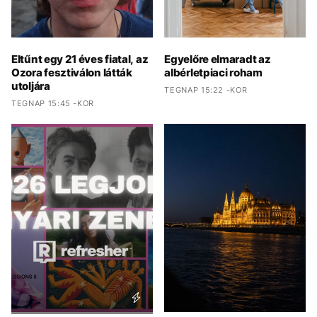
Eltűnt egy 21 éves fiatal, az
Egyelőre elmaradt az
Ozora fesztiválon látták
albérletpiaci roham
utoljára
TEGNAP 15:22 -KOR
TEGNAP 15:45 -KOR