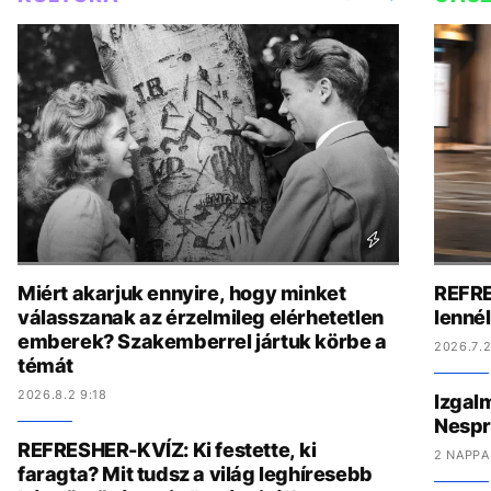
Miért akarjuk ennyire, hogy minket
REFRE
válasszanak az érzelmileg elérhetetlen
lenné
emberek? Szakemberrel jártuk körbe a
2026.7.2
témát
2026.8.2 9:18
Izgal
Nespr
REFRESHER-KVÍZ: Ki festette, ki
2 NAPPA
faragta? Mit tudsz a világ leghíresebb