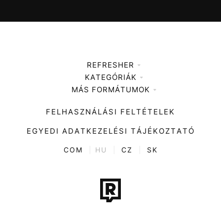
REFRESHER
KATEGÓRIÁK
Médiaajánlat
MÁS FORMÁTUMOK
Zene
Impresszum
Kiemelt tartalmak
Divat
FELHASZNÁLÁSI FELTÉTELEK
Videó
Kultúra
EGYEDI ADATKEZELÉSI TÁJÉKOZTATÓ
Kvíz
ENTR
COM
|
HU
|
CZ
|
SK
Film + sorozat
Tech-Tudomány
Sport