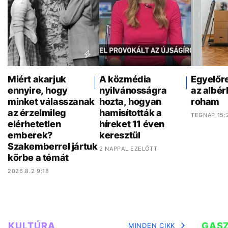
Miért akarjuk
A közmédia
Egyelőr
ennyire, hogy
nyilvánosságra
az albér
minket válasszanak
hozta, hogyan
roham
az érzelmileg
hamisították a
TEGNAP 15:
elérhetetlen
híreket 11 éven
emberek?
keresztül
Szakemberrel jártuk
2 NAPPAL EZELŐTT
körbe a témát
2026.8.2 9:18
KULTÚRA
GAS
MINDEN CIKK