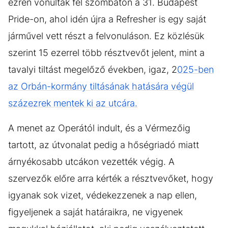
ezren vonultak fel szombaton a 31. Budapest
Pride-on, ahol idén újra a Refresher is egy saját
járművel vett részt a felvonuláson. Ez közlésük
szerint 15 ezerrel több résztvevőt jelent, mint a
tavalyi tiltást megelőző években, igaz, 2
025-ben
az Orbán-kormány tiltásának hatására végül
százezrek mentek ki az utcára.
A menet az Operától indult, és a Vérmezőig
tartott, az útvonalat pedig a hőségriadó miatt
árnyékosabb utcákon vezették végig. A
szervezők előre arra kérték a résztvevőket, hogy
igyanak sok vizet, védekezzenek a nap ellen,
figyeljenek a saját határaikra, ne vigyenek