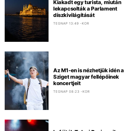
Kiakadt egy turista, miután
lekapcsolták a Parlament
díszkivilágítását
TEGNAP 13:49 -KOR
Az M1-en is nézhetjük idén a
Sziget magyar fellépőinek
koncertjeit
TEGNAP 08:23 -KOR