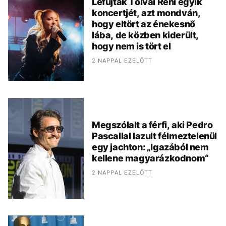
Lefújták Tolvai Reni egyik
koncertjét, azt mondván,
hogy eltört az énekesnő
lába, de közben kiderült,
hogy nem is tört el
2 NAPPAL EZELŐTT
Megszólalt a férfi, aki Pedro
Pascallal lazult félmeztelenül
egy jachton: „Igazából nem
kellene magyarázkodnom“
2 NAPPAL EZELŐTT