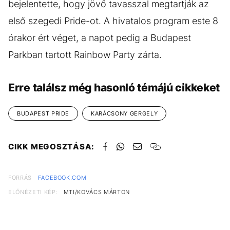
bejelentette, hogy jövő tavasszal megtartják az
első szegedi Pride-ot. A hivatalos program este 8
órakor ért véget, a napot pedig a Budapest
Parkban tartott Rainbow Party zárta.
Erre találsz még hasonló témájú cikkeket
BUDAPEST PRIDE
KARÁCSONY GERGELY
CIKK MEGOSZTÁSA:
FORRÁS
FACEBOOK.COM
ELŐNÉZETI KÉP:
MTI/KOVÁCS MÁRTON