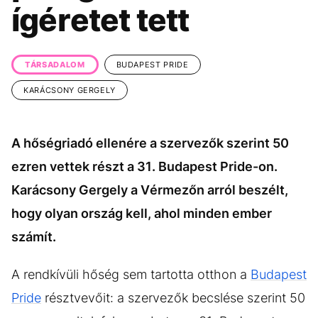
KÖZÉLET
UTAZÁS
ígéretet tett
ÉLETMÓD
DESIGN
BESZÉLGETÉSEK
ARCOK
TÁRSADALOM
BUDAPEST PRIDE
VIDEÓ
TÖRTÉNETEK
KARÁCSONY GERGELY
GASZTRO
A hőségriadó ellenére a szervezők szerint 50
ezren vettek részt a 31. Budapest Pride-on.
Karácsony Gergely a Vérmezőn arról beszélt,
hogy olyan ország kell, ahol minden ember
számít.
A rendkívüli hőség sem tartotta otthon a
Budapest
Pride
résztvevőit: a szervezők becslése szerint 50