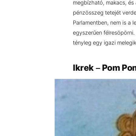
megbízható, makacs, és a
pénzösszeg tetejét verde
Parlamentben, nem is a l
egyszerűen félresöpörni.
tényleg egy igazi melegi
Ikrek – Pom Po