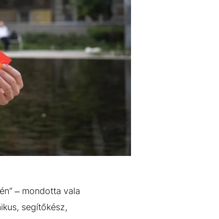
pén“ – mondotta vala
ikus, segítőkész,