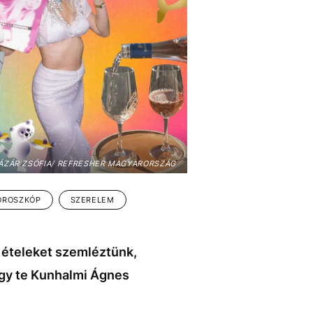
ÁZÁR ZSÓFIA/ REFRESHER MAGYARORSZÁG
OROSZKÓP
SZERELEM
 ételeket szemléztünk,
gy te Kunhalmi Ágnes