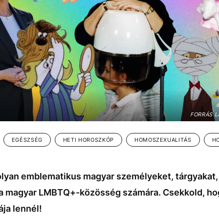
FORRÁS L
EGÉSZSÉG
HETI HOROSZKÓP
HOMOSZEXUALITÁS
H
lyan emblematikus magyar személyeket, tárgyakat,
k a magyar LMBTQ+-közösség számára. Csekkold, ho
ja lennél!