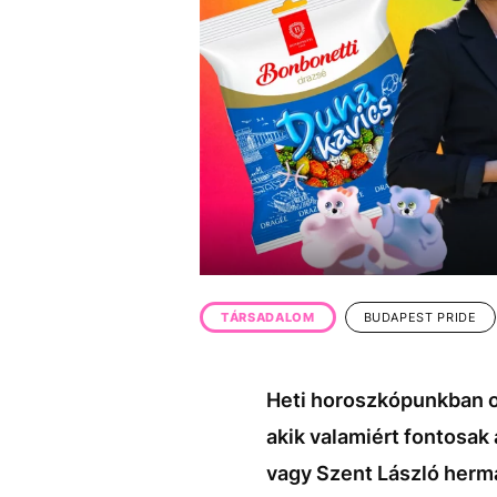
EGYÉB FORMÁTUMOK
REFRESHER
Kiemelt tartalmak
Videó
Kvíz
Médiaajánlat
Impresszum
TÁRSADALOM
BUDAPEST PRIDE
Heti horoszkópunkban o
akik valamiért fontosa
vagy Szent László hermá