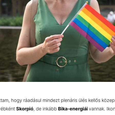
ttam, hogy ráadásul mindezt plenáris ülés kellős köze
gyébként
Skorpió
, de inkább
Bika-energiái
vannak. Ikon