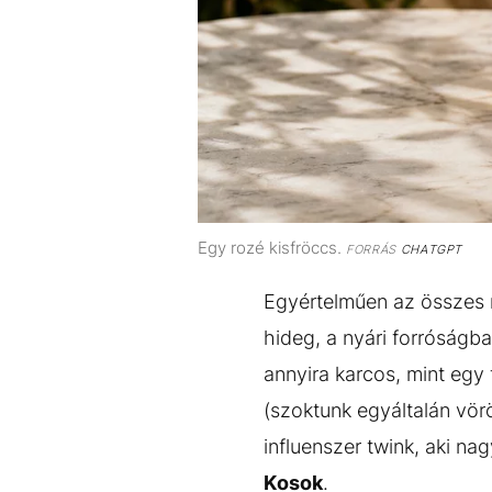
Egy rozé kisfröccs.
FORRÁS
CHATGPT
Egyértelműen az összes 
hideg, a nyári forróságb
annyira karcos, mint egy
(szoktunk egyáltalán vör
influenszer twink, aki na
Kosok
.