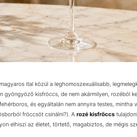
magyaros ital közül a leghomoszexuálisabb, legmelegk
an gyöngyöző kisfröccs, de nem akármilyen, rozéból ke
 fehérboros, és egyáltalán nem annyira testes, mintha 
ösborból fröccsöt csinálni?). A
rozé kisfröccs
tulajdo
gyon elhiszi az életet, törtető, magabiztos, de mégis sz