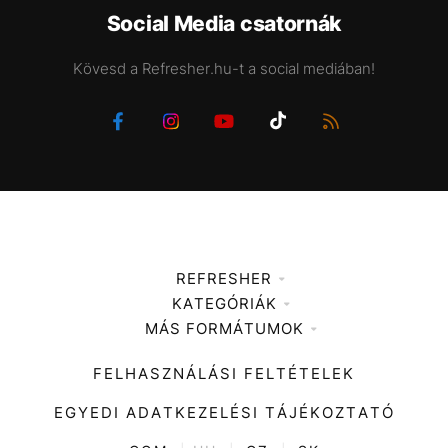
Social Media csatornák
Kövesd a Refresher.hu-t a social mediában!
REFRESHER
KATEGÓRIÁK
Médiaajánlat
MÁS FORMÁTUMOK
Zene
Impresszum
Kiemelt tartalmak
Divat
FELHASZNÁLÁSI FELTÉTELEK
Videó
Kultúra
EGYEDI ADATKEZELÉSI TÁJÉKOZTATÓ
Kvíz
ENTR