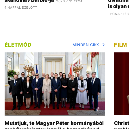
2026.7.31 11:24
is olyan
4 NAPPAL EZELŐTT
TEGNAP 12:
ÉLETMÓD
FILM
MINDEN CIKK
Mutatjuk, te Magyar Péter kormányából
Chris