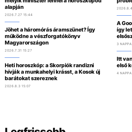
melyik miniszter lennél a horoszkópod
problé
alapján
2026.8.4
2026.7.27 15:44
A Goo
Jöhet a háromórás áramszünet? Így
így l
működne a vészforgatókönyv
elsős
Magyarországon
3 NAPPA
2026.7.31 15:27
Itt va
Heti horoszkóp: a Skorpiók randizni
első 
hívják a munkahelyi krásst, a Kosok új
4 NAPPA
barátokat szereznek
2026.8.3 15:07
Legfrissebb