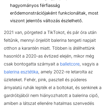
hagyományos férfiasság
erődemonstrációjaként funkcionáltak, most
viszont jelentős változás észlelhető.
2021 van, pörgeted a TikTokot, és pár óra után
feltűnik, mennyi önjelölt balerina tengeti napjait
otthon a karantén miatt. Többen is átélhettünk
hasonlót a 2020-as évtized elején, mikor még
csak bontogatta szárnyait a
balletcore
, vagyis a
balerina esztétika
, amely 2022-re letarolta az
üzleteket. Fehér, pink, pasztell és púderes
árnyalatú ruhák lepték el a boltokat, és senkinek a
gardróbjából nem hiányozhatott a balerina cipő,
amiben a látszat ellenére hatalmas szenvedés