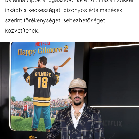
inkább a kecsességet, bizonyos értelmezések
szerint törékenységet, sebezhetőséget
közvetítenek.