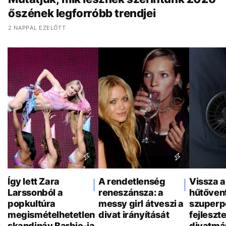
őszének legforróbb trendjei
2 NAPPAL EZELŐTT
Így lett Zara
A rendetlenség
Vissza a
Larssonból a
reneszánsza: a
hűtővent
popkultúra
messy girl átveszi a
szuperp
megismételhetetlen
divat irányítását
fejleszt
skandináv Barbie-ja
divatmá