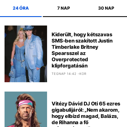
24 ÓRA
7 NAP
30 NAP
Kiderült, hogy kétszavas
SMS-ben szakított Justin
Timberlake Britney
Spearsszel az
Overprotected
klipforgatásán
TEGNAP 14:42 -KOR
Vitézy Dávid DJ Oti 65 ezres
gigabulijáról: „Nem akarom,
hogy elbízd magad, Balázs,
de Rihanna a fő