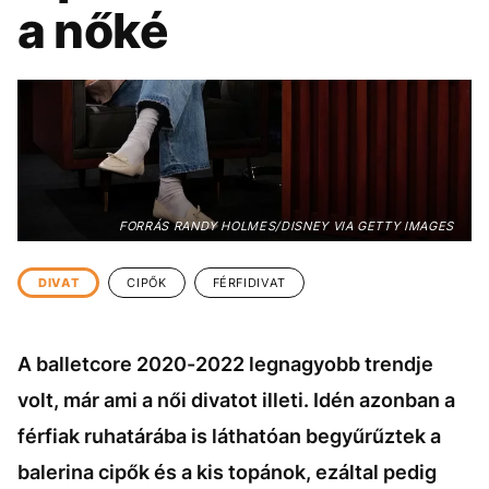
KÖZÉLET
UTAZÁS
a nőké
ÉLETMÓD
DESIGN
BESZÉLGETÉSEK
ARCOK
VIDEÓ
TÖRTÉNETEK
GASZTRO
FORRÁS RANDY HOLMES/DISNEY VIA GETTY IMAGES
DIVAT
CIPŐK
FÉRFIDIVAT
A balletcore 2020-2022 legnagyobb trendje
volt, már ami a női divatot illeti. Idén azonban a
férfiak ruhatárába is láthatóan begyűrűztek a
balerina cipők és a kis topánok, ezáltal pedig