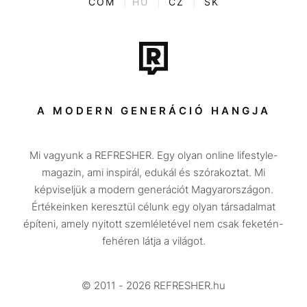
COM
|
HU
|
CZ
|
SK
Film + sorozat
Tech-Tudomány
Sport
Társadalom
A MODERN GENERÁCIÓ HANGJA
Közélet
Mi vagyunk a REFRESHER. Egy olyan online lifestyle-
Utazás
magazin, ami inspirál, edukál és szórakoztat. Mi
Életmód
képviseljük a modern generációt Magyarországon.
Értékeinken keresztül célunk egy olyan társadalmat
Design
építeni, amely nyitott szemléletével nem csak feketén-
Beszélgetések
fehéren látja a világot.
Arcok
© 2011 - 2026 REFRESHER.hu
Videó