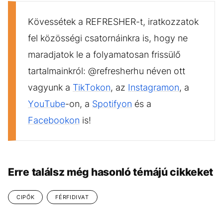
Kövessétek a REFRESHER-t, iratkozzatok
fel közösségi csatornáinkra is, hogy ne
maradjatok le a folyamatosan frissülő
tartalmainkról: @refresherhu néven ott
vagyunk a
TikTokon
, az
Instagramon
, a
YouTube
-on, a
Spotifyon
és a
Facebookon
is!
Erre találsz még hasonló témájú cikkeket
CIPŐK
FÉRFIDIVAT