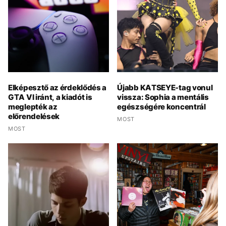
Elképesztő az érdeklődés a
Újabb KATSEYE-tag vonul
GTA VI iránt, a kiadót is
vissza: Sophia a mentális
meglepték az
egészségére koncentrál
előrendelések
MOST
MOST