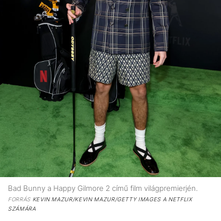
Bad Bunny a Happy Gilmore 2 című film világpremierjén.
FORRÁS
KEVIN MAZUR/KEVIN MAZUR/GETTY IMAGES A NETFLIX
SZÁMÁRA