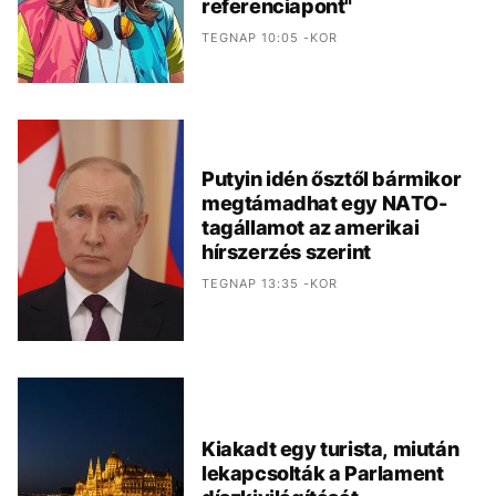
referenciapont"
TEGNAP 10:05 -KOR
Putyin idén ősztől bármikor
megtámadhat egy NATO-
tagállamot az amerikai
hírszerzés szerint
TEGNAP 13:35 -KOR
Kiakadt egy turista, miután
lekapcsolták a Parlament