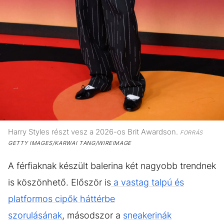
Harry Styles részt vesz a 2026-os Brit Awardson.
FORRÁS
GETTY IMAGES/KARWAI TANG/WIREIMAGE
A férfiaknak készült balerina két nagyobb trendnek
is köszönhető. Először is
a vastag talpú és
platformos cipők háttérbe
szorulásának
, másodszor a
sneakerinák