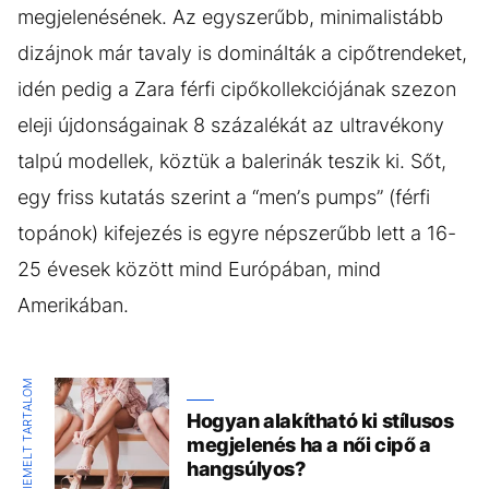
megjelenésének. Az egyszerűbb, minimalistább
dizájnok már tavaly is dominálták a cipőtrendeket,
idén pedig a Zara férfi cipőkollekciójának szezon
eleji újdonságainak 8 százalékát az ultravékony
talpú modellek, köztük a balerinák teszik ki. Sőt,
egy friss kutatás szerint a “men’s pumps” (férfi
topánok) kifejezés is egyre népszerűbb lett a 16-
25 évesek között mind Európában, mind
Amerikában.
KIEMELT TARTALOM
Hogyan alakítható ki stílusos
megjelenés ha a női cipő a
hangsúlyos?