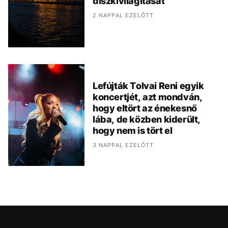
díszkivilágítását
2 NAPPAL EZELŐTT
Lefújták Tolvai Reni egyik
koncertjét, azt mondván,
hogy eltört az énekesnő
lába, de közben kiderült,
hogy nem is tört el
3 NAPPAL EZELŐTT