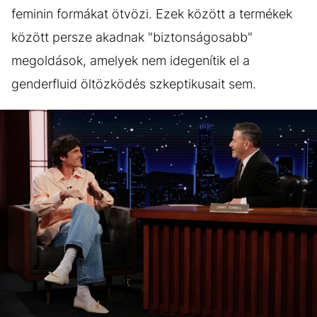
feminin formákat ötvözi. Ezek között a termékek
között persze akadnak "biztonságosabb"
megoldások, amelyek nem idegenítik el a
genderfluid öltözködés szkeptikusait sem.