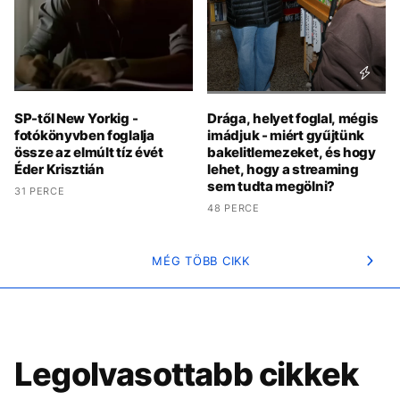
SP-től New Yorkig -
Drága, helyet foglal, mégis
fotókönyvben foglalja
imádjuk - miért gyűjtünk
össze az elmúlt tíz évét
bakelitlemezeket, és hogy
Éder Krisztián
lehet, hogy a streaming
sem tudta megölni?
31 PERCE
48 PERCE
MÉG TÖBB CIKK
Legolvasottabb cikkek