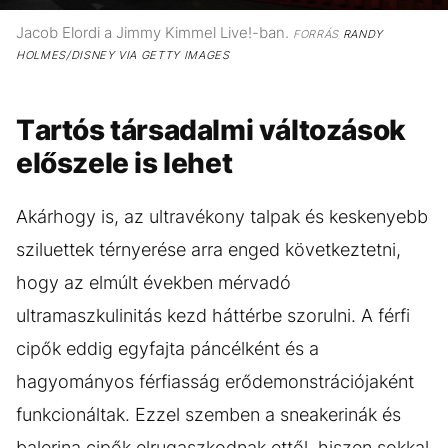
Jacob Elordi a Jimmy Kimmel Live!-ban.
FORRÁS
RANDY
HOLMES/DISNEY VIA GETTY IMAGES
Tartós társadalmi változások
előszele is lehet
Akárhogy is, az ultravékony talpak és keskenyebb
sziluettek térnyerése arra enged következtetni,
hogy az elmúlt években mérvadó
ultramaszkulinitás kezd háttérbe szorulni. A férfi
cipők eddig egyfajta páncélként és a
hagyományos férfiasság erődemonstrációjaként
funkcionáltak. Ezzel szemben a sneakerinák és
balerina cipők elrugaszkodnak ettől, hiszen sokkal