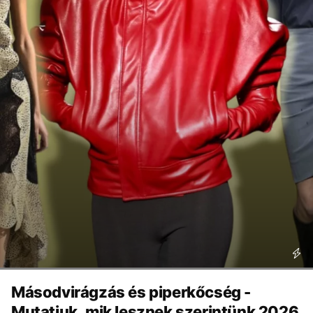
Másodvirágzás és piperkőcség -
Mutatjuk, mik lesznek szerintünk 2026