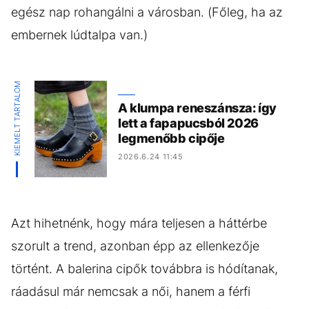
egész nap rohangálni a városban. (Főleg, ha az
embernek lúdtalpa van.)
KIEMELT TARTALOM
A klumpa reneszánsza: így
lett a fapapucsból 2026
legmenőbb cipője
2026.6.24 11:45
Azt hihetnénk, hogy mára teljesen a háttérbe
szorult a trend, azonban épp az ellenkezője
történt. A balerina cipők továbbra is hódítanak,
ráadásul már nemcsak a női, hanem a férfi