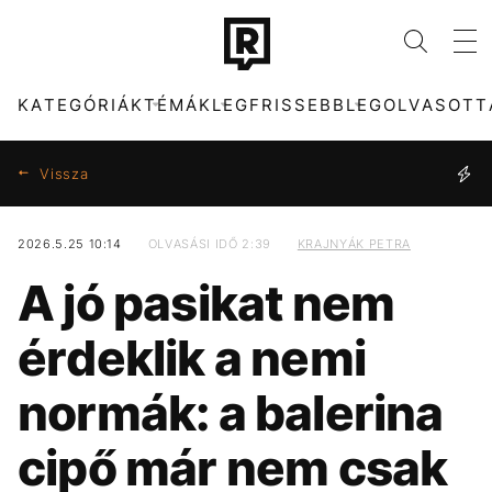
KATEGÓRIÁK
TÉMÁK
LEGFRISSEBB
LEGOLVASOTT
Vissza
2026.5.25 10:14
OLVASÁSI IDŐ 2:39
KRAJNYÁK PETRA
KATEGÓRIÁK
TÉMÁK
A jó pasikat nem
ZENE
DUNA
DIVAT
KONCERT
érdeklik a nemi
KULTÚRA
ENERGIAVÁLSÁG
ENTR
MADONNA
normák: a balerina
FILM + SOROZAT
FIDESZ
TECH-TUDOMÁNY
CHRISTOPHER
NOLAN
cipő már nem csak
SPORT
TÁRSADALOM
TIKTOK
HŐSÉG