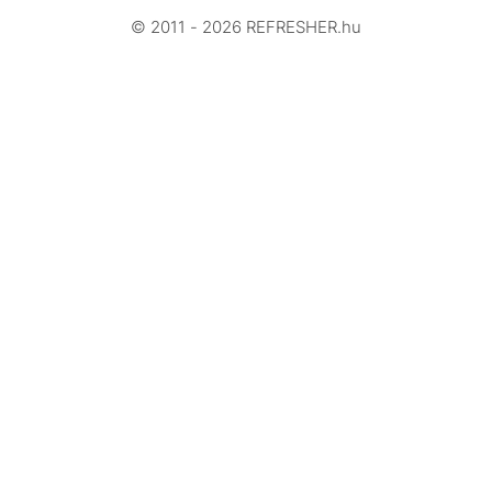
© 2011 - 2026 REFRESHER.hu
Videó
Történetek
Gasztro