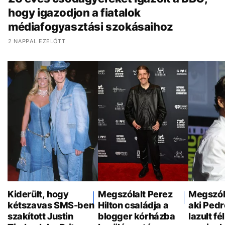
hogy igazodjon a fiatalok
médiafogyasztási szokásaihoz
2 NAPPAL EZELŐTT
Kiderült, hogy
Megszólalt Perez
Megszóla
kétszavas SMS-ben
Hilton családja a
aki Pedr
szakított Justin
blogger kórházba
lazult f