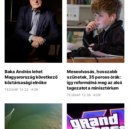
Baka András lehet
Meseolvasás, hosszabb
Magyarország következő
szünetek, 35 perces órák:
köztársasági elnöke
így reformálná meg az alsó
tagozatot a minisztérium
TEGNAP 13:22 -KOR
TEGNAP 12:39 -KOR