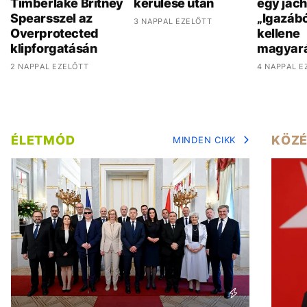
Timberlake Britney
kerülése után
egy jach
Spearsszel az
„Igazáb
3 NAPPAL EZELŐTT
Overprotected
kellene
klipforgatásán
magyar
2 NAPPAL EZELŐTT
4 NAPPAL E
ÉLETMÓD
KÖZÉ
MINDEN CIKK