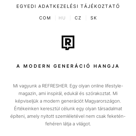
Videó
Kultúra
EGYEDI ADATKEZELÉSI TÁJÉKOZTATÓ
Kvíz
ENTR
COM
|
HU
|
CZ
|
SK
Film + sorozat
Tech-Tudomány
Sport
Társadalom
A MODERN GENERÁCIÓ HANGJA
Közélet
Mi vagyunk a REFRESHER. Egy olyan online lifestyle-
Utazás
magazin, ami inspirál, edukál és szórakoztat. Mi
Életmód
képviseljük a modern generációt Magyarországon.
Értékeinken keresztül célunk egy olyan társadalmat
Design
építeni, amely nyitott szemléletével nem csak feketén-
Beszélgetések
fehéren látja a világot.
Arcok