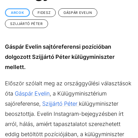
KÖZÉLET
UTAZÁS
ARCOK
FIDESZ
GÁSPÁR EVELIN
ÉLETMÓD
DESIGN
SZIJJÁRTÓ PÉTER
BESZÉLGETÉSEK
ARCOK
VIDEÓ
TÖRTÉNETEK
Gáspár Evelin sajtóreferensi pozícióban
GASZTRO
dolgozott Szijjártó Péter külügyminiszter
mellett.
Először szólalt meg az országgyűlési választások
óta
Gáspár Evelin
, a Külügyminisztérium
sajóreferense,
Szijjártó Péter
külügyminiszter
beosztottja. Evelin Instagram-bejegyzésben írt
arról, hálás, amiért tapasztalatot szerezhetett
eddig betöltött pozíciójában, a külügyminiszter