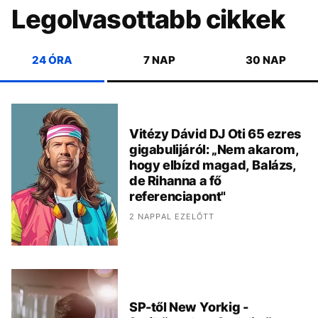
Legolvasottabb cikkek
24 ÓRA
7 NAP
30 NAP
Vitézy Dávid DJ Oti 65 ezres
gigabulijáról: „Nem akarom,
hogy elbízd magad, Balázs,
de Rihanna a fő
referenciapont"
2 NAPPAL EZELŐTT
SP-től New Yorkig -