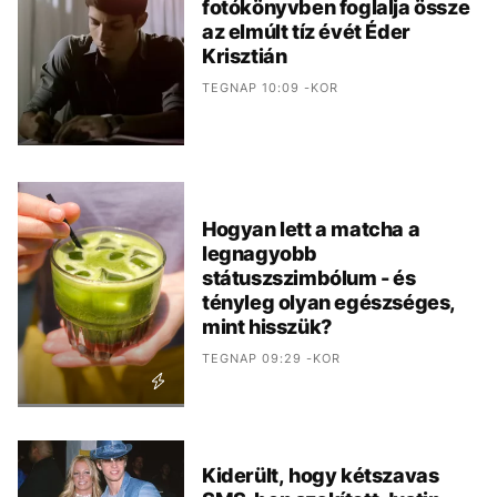
fotókönyvben foglalja össze
az elmúlt tíz évét Éder
Krisztián
TEGNAP 10:09 -KOR
Hogyan lett a matcha a
legnagyobb
státuszszimbólum - és
tényleg olyan egészséges,
mint hisszük?
TEGNAP 09:29 -KOR
Kiderült, hogy kétszavas