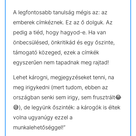
A legfontosabb tanulság mégis az: az
emberek címkéznek. Ez az ő dolguk. Az
pedig a tiéd, hogy hagyod-e. Ha van
önbecsülésed, önkritikád és egy őszinte,
támogató közeged, ezek a címkék
egyszerűen nem tapadnak meg rajtad!
Lehet károgni, megjegyzéseket tenni, na
meg irigykedni (mert tudom, ebben az
országban senki sem irigy, sem frusztrált😂
😅), de legyünk őszinték: a károgók is éltek
volna ugyanúgy ezzel a
munkalehetőséggel!“