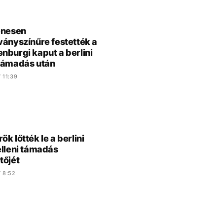
enesen
ványszínűre festették a
nburgi kaput a berlini
támadás után
 11:39
k lőtték le a berlini
elleni támadás
tőjét
 8:52