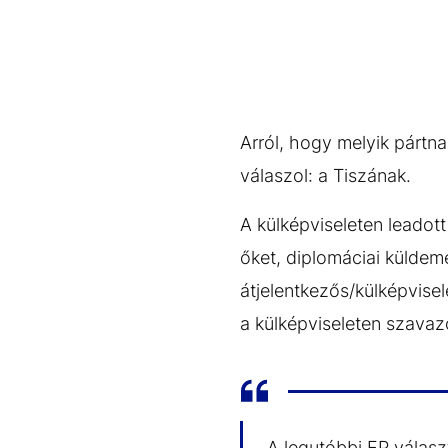
Arról, hogy melyik pártna
válaszol: a Tiszának.
A külképviseleten leadot
őket, diplomáciai küldem
átjelentkezős/külképvise
a külképviseleten szava
A legutóbbi EP választ