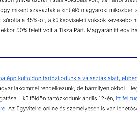
hogy miként szavaztak a kint élő magyarok: miközben 
l súrolta a 45%-ot, a külképviseleti voksok kevesebb 
ekkor 50% felett volt a Tisza Párt. Magyarán itt egy ha
ha épp külföldön tartózkodunk a választás alatt, ebben
agyar lakcímmel rendelkezünk, de bármilyen okból – le
gatása – külföldön tartózkodunk április 12-én,
itt fel t
kre
. Az ügyvitelre online és személyesen is van lehető