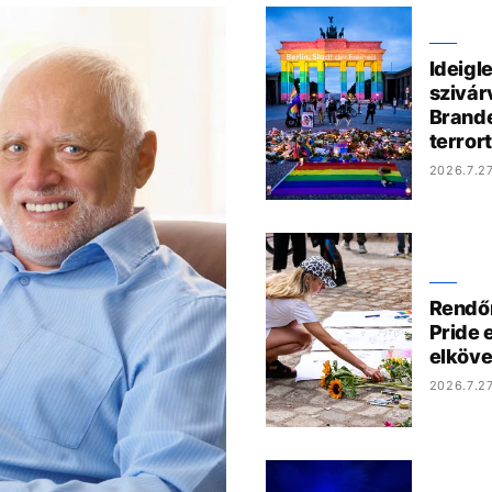
Ideigl
szivár
Brande
terror
2026.7.27
Rendőrö
Pride 
elköve
2026.7.27