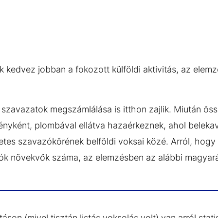
k kedvez jobban a fokozott külföldi aktivitás, az elem
t szavazatok megszámlálása is itthon zajlik. Miután ös
ényként, plombával ellátva hazaérkeznek, ahol beleka
letes szavazókörének belföldi voksai közé. Arról, hogy
zók növekvők száma, az elemzésben az alábbi magyará
áson (mivel tisztán listás voksolás volt) van arról stat