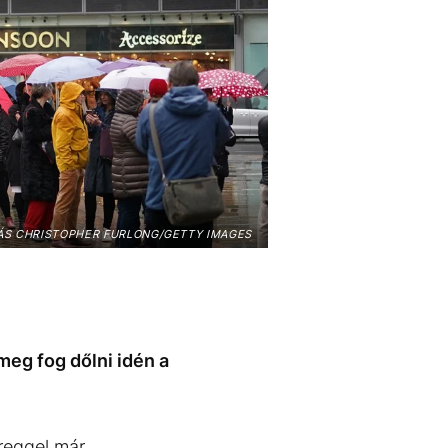
ÁS CHRISTOPHER FURLONG/GETTY IMAGES
meg fog dőlni idén a
 reggel már