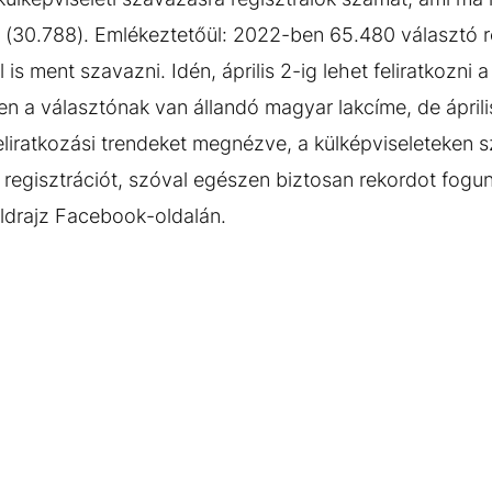
t (30.788). Emlékeztetőül: 2022-ben 65.480 választó re
is ment szavazni. Idén, április 2-ig lehet feliratkozni a
 a választónak van állandó magyar lakcíme, de áprili
eliratkozási trendeket megnézve, a külképviseleteken
a regisztrációt, szóval egészen biztosan rekordot fogu
öldrajz Facebook-oldalán.