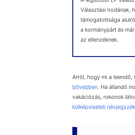
Választási Irodának, 
támogatottsága alulró
a kormánypárt és már 
az ellenzéknek.
Arról, hogy mi a teendő,
bővebben
. Ha állandó m
vakációzás, rokonok láto
külképviseleti névjegyzé