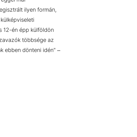
gisztrált ilyen formán,
 külképviseleti
s 12-én épp külföldön
 szavazók többsége az
nk ebben dönteni idén" –