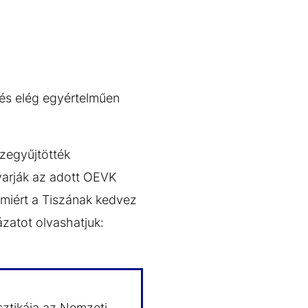
zés elég egyértelműen
szegyűjtötték
varják az adott OEVK
 miért a Tiszának kedvez
zatot olvashatjuk:
isztikája az Nemzeti