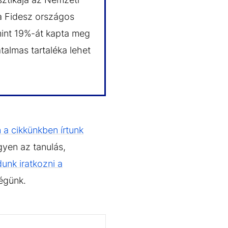
a Fidesz országos
mint 19%-át kapta meg
talmas tartaléka lehet
 a cikkünkben írtunk
gyen az tanulás,
udunk iratkozni a
ségünk.