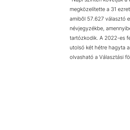
megközelítette a 31 ezre
amibõl 57.627 választó el 
névjegyzékbe, amennyiben
tartózkodik. A 2022-es f
utolsó két hétre hagyta 
olvasható a Választási f