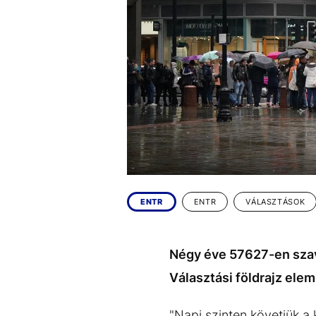
EGYÉB FORMÁTUMOK
REFRESHER
Kiemelt tartalmak
Videó
Kvíz
Médiaajánlat
Impresszum
ENTR
ENTR
VÁLASZTÁSOK
Négy éve 57627-en szava
Választási földrajz elem
"Napi szinten követjük a