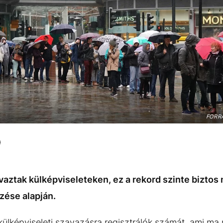
FORR
ztak külképviseleteken, ez a rekord szinte biztos 
zése alapján.
 külképviseleti szavazásra regisztrálók számát, ami ma