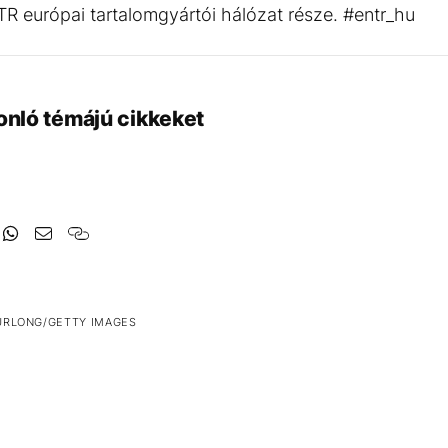
TR európai tartalomgyártói hálózat része. #entr_hu
onló témájú cikkeket
URLONG/GETTY IMAGES