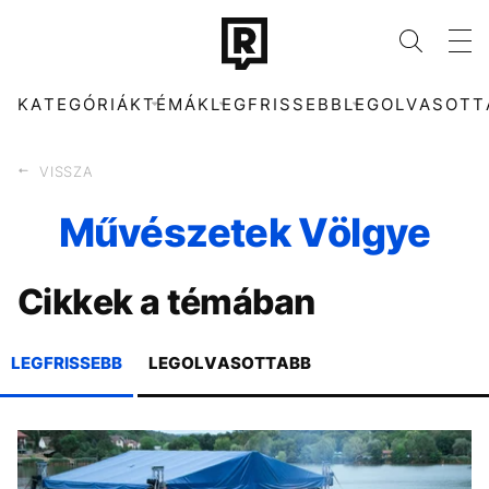
KATEGÓRIÁK
TÉMÁK
LEGFRISSEBB
LEGOLVASOTT
VISSZA
Művészetek Völgye
KATEGÓRIÁK
TÉMÁK
Cikkek a témában
ZENE
DUNA
DIVAT
FIDESZ
KULTÚRA
KÁVÉ
ENTR
KONCERT
LEGFRISSEBB
LEGOLVASOTTABB
FILM + SOROZAT
ENERGIAVÁLSÁG
TECH-TUDOMÁNY
SEBESTYÉN BALÁZS
SPORT
MADONNA
TÁRSADALOM
MAGYARORSZÁG