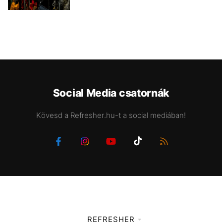
Social Media csatornák
Kövesd a Refresher.hu-t a social mediában!
REFRESHER