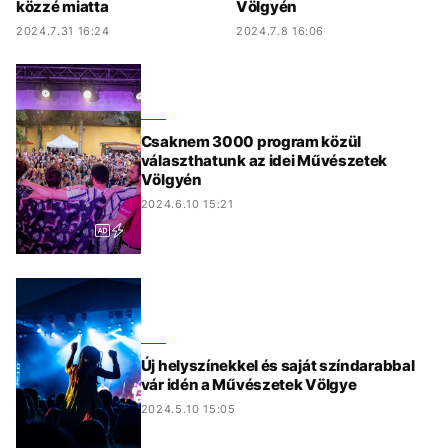
közzé miatta
Völgyén
2024.7.31 16:24
2024.7.8 16:06
Csaknem 3000 program közül
választhatunk az idei Művészetek
Völgyén
2024.6.10 15:21
Új helyszínekkel és saját színdarabbal
vár idén a Művészetek Völgye
2024.5.10 15:05