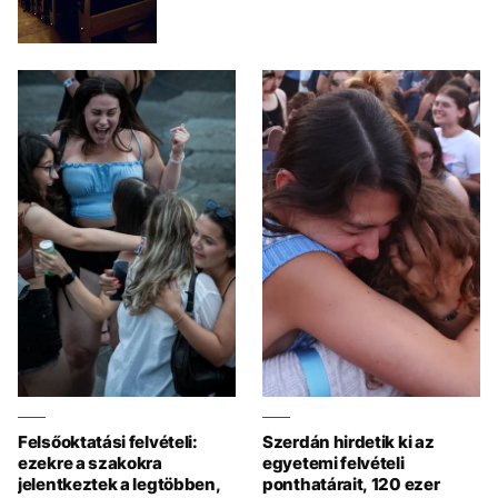
Felsőoktatási felvételi:
Szerdán hirdetik ki az
ezekre a szakokra
egyetemi felvételi
jelentkeztek a legtöbben,
ponthatárait, 120 ezer