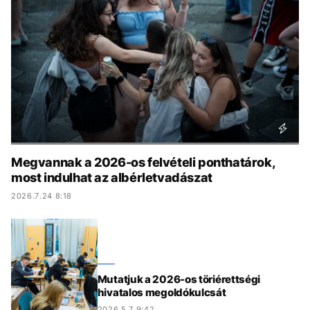
KÖZÉLET
UTAZÁS
ÉLETMÓD
DESIGN
BESZÉLGETÉSEK
ARCOK
VIDEÓ
TÖRTÉNETEK
GASZTRO
Megvannak a 2026-os felvételi ponthatárok,
most indulhat az albérletvadászat
2026.7.24 8:18
Mutatjuk a 2026-os töriérettségi
hivatalos megoldókulcsát
2026.5.7 9:42