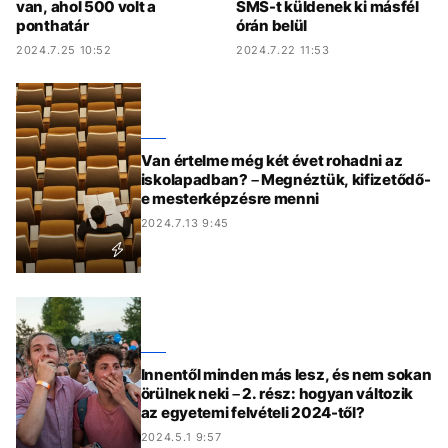
van, ahol 500 volt a
SMS-t küldenek ki másfél
ponthatár
órán belül
2024.7.25 10:52
2024.7.22 11:53
Van értelme még két évet rohadni az
iskolapadban? – Megnéztük, kifizetődő-
e mesterképzésre menni
2024.7.13 9:45
Innentől minden más lesz, és nem sokan
örülnek neki – 2. rész: hogyan változik
az egyetemi felvételi 2024-től?
2024.5.1 9:57