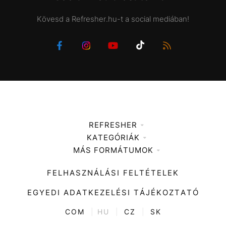
Kövesd a Refresher.hu-t a social mediában!
REFRESHER
KATEGÓRIÁK
Médiaajánlat
MÁS FORMÁTUMOK
Zene
Impresszum
Kiemelt tartalmak
Divat
FELHASZNÁLÁSI FELTÉTELEK
Videó
Kultúra
EGYEDI ADATKEZELÉSI TÁJÉKOZTATÓ
Kvíz
ENTR
COM
|
HU
|
CZ
|
SK