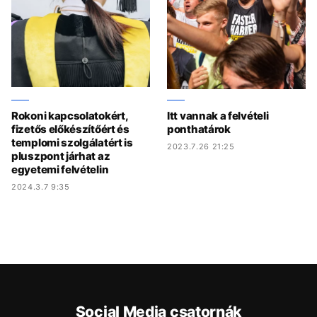
Rokoni kapcsolatokért,
Itt vannak a felvételi
fizetős előkészítőért és
ponthatárok
templomi szolgálatért is
2023.7.26 21:25
pluszpont járhat az
egyetemi felvételin
2024.3.7 9:35
Social Media csatornák