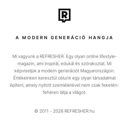
Film + sorozat
Tech-Tudomány
Sport
Társadalom
A MODERN GENERÁCIÓ HANGJA
Közélet
Mi vagyunk a REFRESHER. Egy olyan online lifestyle-
Utazás
magazin, ami inspirál, edukál és szórakoztat. Mi
Életmód
képviseljük a modern generációt Magyarországon.
Értékeinken keresztül célunk egy olyan társadalmat
Design
építeni, amely nyitott szemléletével nem csak feketén-
Beszélgetések
fehéren látja a világot.
Arcok
© 2011 - 2026 REFRESHER.hu
Videó
Történetek