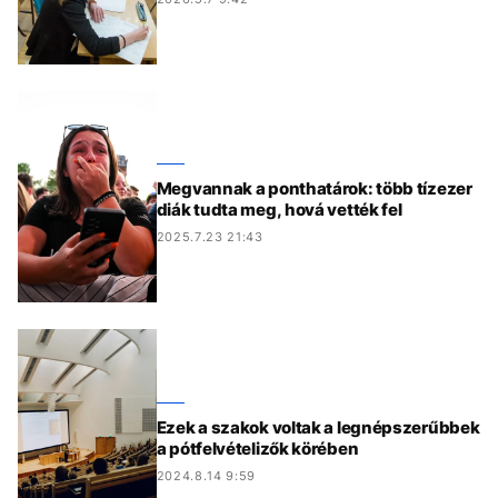
Megvannak a ponthatárok: több tízezer
diák tudta meg, hová vették fel
2025.7.23 21:43
Ezek a szakok voltak a legnépszerűbbek
a pótfelvételizők körében
2024.8.14 9:59