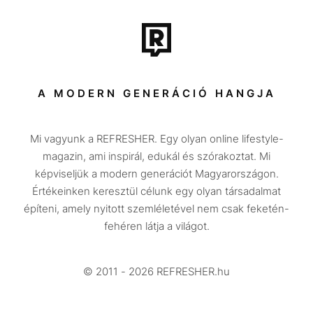
Film + sorozat
Tech-Tudomány
Sport
Társadalom
A MODERN GENERÁCIÓ HANGJA
Közélet
Mi vagyunk a REFRESHER. Egy olyan online lifestyle-
Utazás
magazin, ami inspirál, edukál és szórakoztat. Mi
Életmód
képviseljük a modern generációt Magyarországon.
Értékeinken keresztül célunk egy olyan társadalmat
Design
építeni, amely nyitott szemléletével nem csak feketén-
Beszélgetések
fehéren látja a világot.
Arcok
© 2011 - 2026 REFRESHER.hu
Videó
Történetek