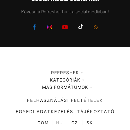
Kövesd a Refresher.hu-t a social mediában!
REFRESHER
KATEGÓRIÁK
Médiaajánlat
MÁS FORMÁTUMOK
Zene
Impresszum
Kiemelt tartalmak
Divat
FELHASZNÁLÁSI FELTÉTELEK
Videó
Kultúra
EGYEDI ADATKEZELÉSI TÁJÉKOZTATÓ
Kvíz
ENTR
COM
|
HU
|
CZ
|
SK