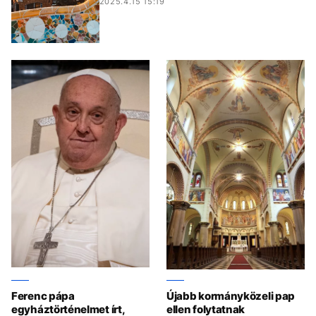
2025.4.15 15:19
Ferenc pápa
Újabb kormányközeli pap
egyháztörténelmet írt,
ellen folytatnak