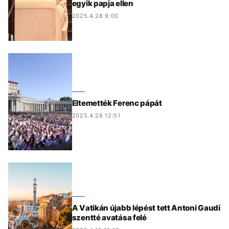
egyik papja ellen
2025.4.28 9:00
Eltemették Ferenc pápát
2025.4.26 12:51
A Vatikán újabb lépést tett Antoni Gaudí
szentté avatása felé