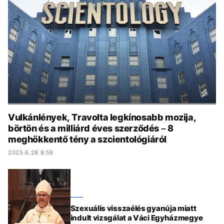
KÖZÉLET
UTAZÁS
ÉLETMÓD
DESIGN
BESZÉLGETÉSEK
ARCOK
VIDEÓ
TÖRTÉNETEK
GASZTRO
Vulkánlények, Travolta legkínosabb mozija,
börtön és a milliárd éves szerződés – 8
meghökkentő tény a szcientológiáról
2025.6.28 8:59
Szexuális visszaélés gyanúja miatt
indult vizsgálat a Váci Egyházmegye