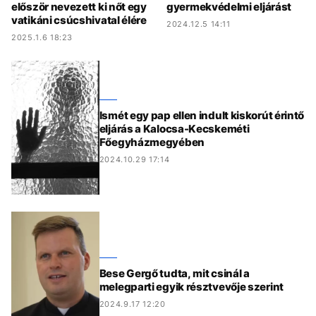
először nevezett ki nőt egy
gyermekvédelmi eljárást
vatikáni csúcshivatal élére
2024.12.5 14:11
2025.1.6 18:23
Ismét egy pap ellen indult kiskorút érintő
eljárás a Kalocsa-Kecskeméti
Főegyházmegyében
2024.10.29 17:14
Bese Gergő tudta, mit csinál a
melegparti egyik résztvevője szerint
2024.9.17 12:20