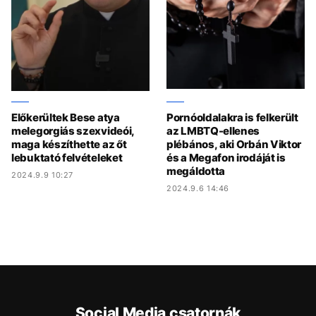
Előkerültek Bese atya
Pornóoldalakra is felkerült
melegorgiás szexvideói,
az LMBTQ-ellenes
maga készíthette az őt
plébános, aki Orbán Viktor
lebuktató felvételeket
és a Megafon irodáját is
megáldotta
2024.9.9 10:27
2024.9.6 14:46
Social Media csatornák