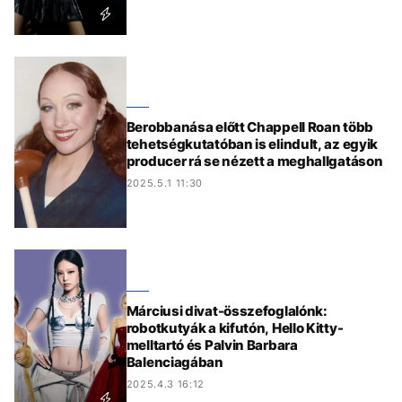
Berobbanása előtt Chappell Roan több
tehetségkutatóban is elindult, az egyik
producer rá se nézett a meghallgatáson
2025.5.1 11:30
Márciusi divat-összefoglalónk:
robotkutyák a kifutón, Hello Kitty-
melltartó és Palvin Barbara
Balenciagában
2025.4.3 16:12