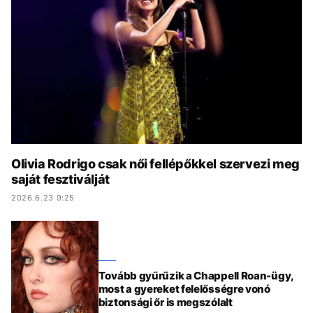
KÖZÉLET
UTAZÁS
ÉLETMÓD
DESIGN
BESZÉLGETÉSEK
ARCOK
VIDEÓ
TÖRTÉNETEK
GASZTRO
Olivia Rodrigo csak női fellépőkkel szervezi meg
saját fesztiválját
2026.6.23 9:25
Tovább gyűrűzik a Chappell Roan-ügy,
most a gyereket felelősségre vonó
biztonsági őr is megszólalt