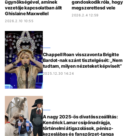
ügynökségével, aminek
gondoskodik róla, hogy
vezetője kapcsolatban állt
megszerettesd vele
Ghislaine Maxwellel
2026.2.4 12:59
2026.2.10 10:55
Chappell Roan visszavonta Brigitte
Bardot-nak szánt tisztelgését: „Nem
tudtam, milyen nézeteket képviselt”
2025.12.30 14:24
A nagy 2025-ös divatösszeállítás:
Kendrick Lamar csípőnadrágja,
történelmi átigazolások, pénisz-
kezeslábas és fanszőrzet-tanga