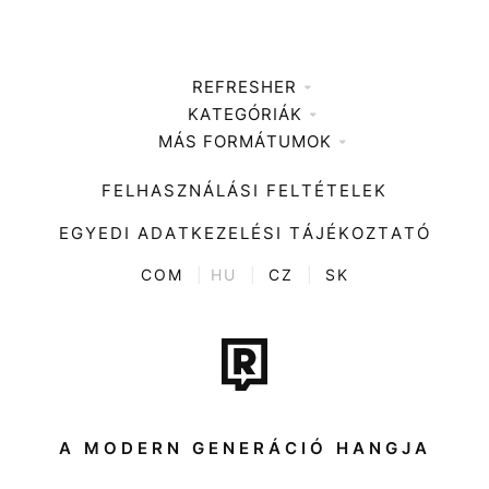
REFRESHER
KATEGÓRIÁK
Médiaajánlat
MÁS FORMÁTUMOK
Zene
Impresszum
Kiemelt tartalmak
Divat
FELHASZNÁLÁSI FELTÉTELEK
Videó
Kultúra
EGYEDI ADATKEZELÉSI TÁJÉKOZTATÓ
Kvíz
ENTR
COM
|
HU
|
CZ
|
SK
Film + sorozat
Tech-Tudomány
Sport
Társadalom
A MODERN GENERÁCIÓ HANGJA
Közélet