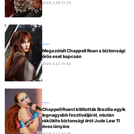
2026.3.26 12:20
Megszólalt Chappell Roan a biztonsági
őrös eset kapcsán
2026.3.22 15:42
Chappell Roant kitiltották Brazília egyik
legnagyobb fesztiváljáról, miután
ráküldte biztonsági őrét Jude Law 11
éves lányára
2026.3.22 10:48