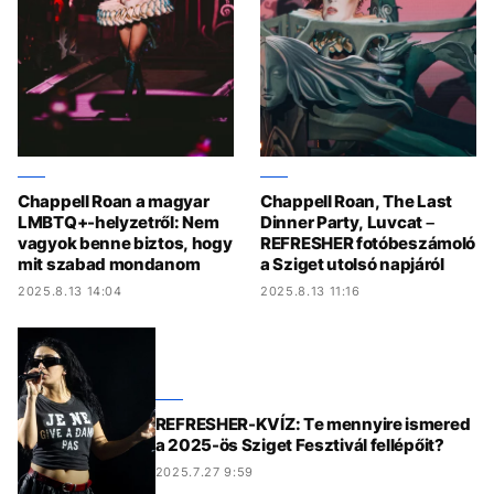
Chappell Roan a magyar
Chappell Roan, The Last
LMBTQ+-helyzetről: Nem
Dinner Party, Luvcat –
vagyok benne biztos, hogy
REFRESHER fotóbeszámoló
mit szabad mondanom
a Sziget utolsó napjáról
2025.8.13 14:04
2025.8.13 11:16
REFRESHER-KVÍZ: Te mennyire ismered
a 2025-ös Sziget Fesztivál fellépőit?
2025.7.27 9:59