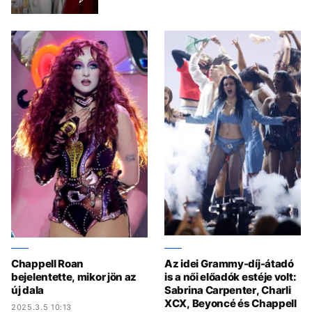
Chappell Roan
Az idei Grammy-díj-átadó
bejelentette, mikor jön az
is a női előadók estéje volt:
új dala
Sabrina Carpenter, Charli
XCX, Beyoncé és Chappell
2025.3.5 10:13