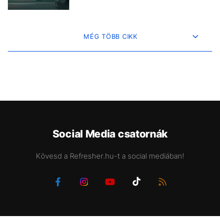
MÉG TÖBB CIKK
Social Media csatornák
Kövesd a Refresher.hu-t a social mediában!