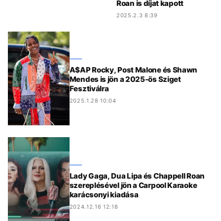
Roan is díjat kapott
2025.2.3 8:39
A$AP Rocky, Post Malone és Shawn
Mendes is jön a 2025-ös Sziget
Fesztiválra
2025.1.28 10:04
Lady Gaga, Dua Lipa és Chappell Roan
szereplésével jön a Carpool Karaoke
karácsonyi kiadása
2024.12.16 12:18