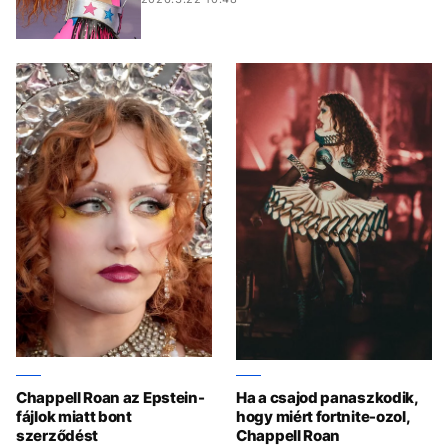
Chappell Roan az Epstein-
Ha a csajod panaszkodik,
fájlok miatt bont
hogy miért fortnite-ozol,
szerződést
Chappell Roan