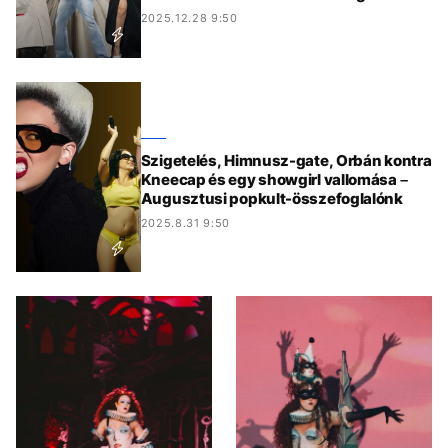
2025.12.28 9:50
Szigetelés, Himnusz-gate, Orbán kontra
Kneecap és egy showgirl vallomása –
Augusztusi popkult-összefoglalónk
2025.8.31 9:50