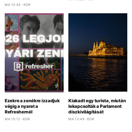
MA 15:45 -KOR
Ezekre a zenékre izzadjuk
Kiakadt egy turista, miután
végig a nyarat a
lekapcsolták a Parlament
Refreshernél
díszkivilágítását
MA 15:12 -KOR
MA 13:49 -KOR