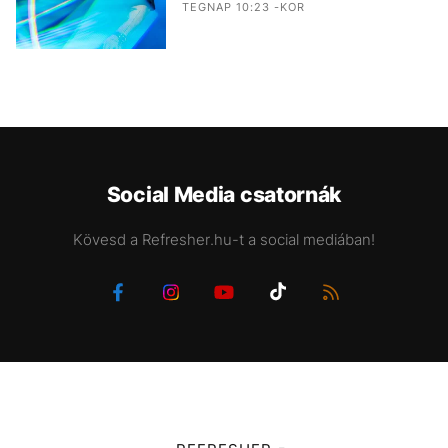
TEGNAP 10:23 -KOR
Social Media csatornák
Kövesd a Refresher.hu-t a social mediában!