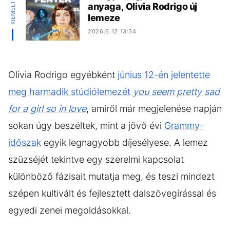
anyaga, Olivia Rodrigo új
lemeze
2026.6.12 13:34
Olivia Rodrigo egyébként
június 12-én jelentette
meg harmadik stúdiólemezét
you seem pretty sad
for a girl so in love
, amiről már megjelenése napján
sokan úgy beszéltek, mint a jövő évi
Grammy-
időszak
egyik legnagyobb díjesélyese. A lemez
szüzséjét tekintve egy szerelmi kapcsolat
különböző fázisait mutatja meg, és teszi mindezt
szépen kultivált és fejlesztett dalszövegírással és
egyedi zenei megoldásokkal.