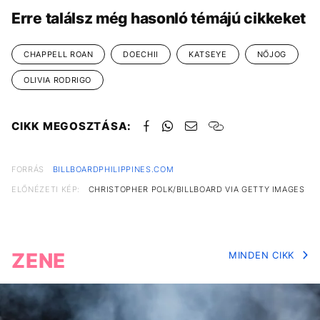
Erre találsz még hasonló témájú cikkeket
CHAPPELL ROAN
DOECHII
KATSEYE
NŐJOG
OLIVIA RODRIGO
CIKK MEGOSZTÁSA:
FORRÁS
BILLBOARDPHILIPPINES.COM
ELŐNÉZETI KÉP:
CHRISTOPHER POLK/BILLBOARD VIA GETTY IMAGES
ZENE
MINDEN CIKK