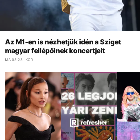
Az M1-en is nézhetjük idén a Sziget
magyar fellépőinek koncertjeit
MA 08:23 -KOR