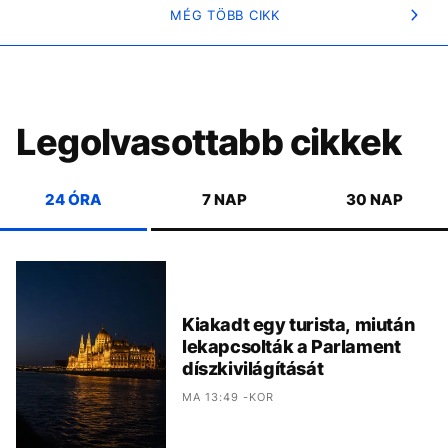
MÉG TÖBB CIKK
Legolvasottabb cikkek
24 ÓRA
7 NAP
30 NAP
Kiakadt egy turista, miután
lekapcsolták a Parlament
díszkivilágítását
MA 13:49 -KOR