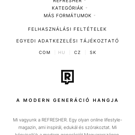
REFRESHER
KATEGÓRIÁK
Médiaajánlat
MÁS FORMÁTUMOK
Zene
Impresszum
Kiemelt tartalmak
Divat
FELHASZNÁLÁSI FELTÉTELEK
Videó
Kultúra
EGYEDI ADATKEZELÉSI TÁJÉKOZTATÓ
Kvíz
ENTR
COM
|
HU
|
CZ
|
SK
Film + sorozat
Tech-Tudomány
Sport
Társadalom
A MODERN GENERÁCIÓ HANGJA
Közélet
Mi vagyunk a REFRESHER. Egy olyan online lifestyle-
Utazás
magazin, ami inspirál, edukál és szórakoztat. Mi
Életmód
képviseljük a modern generációt Magyarországon.