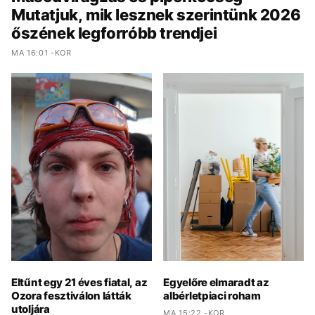
Mutatjuk, mik lesznek szerintünk 2026
őszének legforróbb trendjei
MA 16:01 -KOR
Eltűnt egy 21 éves fiatal, az
Egyelőre elmaradt az
Ozora fesztiválon látták
albérletpiaci roham
utoljára
MA 15:22 -KOR