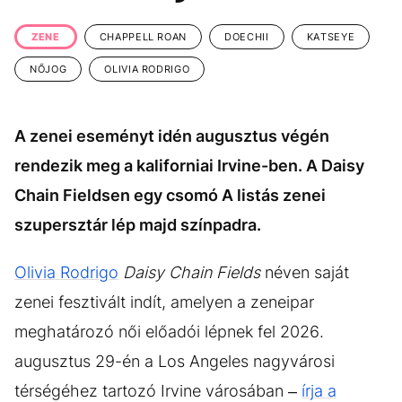
KÖZÉLET
UTAZÁS
ZENE
CHAPPELL ROAN
DOECHII
KATSEYE
ÉLETMÓD
DESIGN
NŐJOG
OLIVIA RODRIGO
BESZÉLGETÉSEK
ARCOK
VIDEÓ
TÖRTÉNETEK
A zenei eseményt idén augusztus végén
GASZTRO
rendezik meg a kaliforniai Irvine-ben. A Daisy
Chain Fieldsen egy csomó A listás zenei
szupersztár lép majd színpadra.
Olivia Rodrigo
Daisy Chain Fields
néven saját
zenei fesztivált indít, amelyen a zeneipar
meghatározó női előadói lépnek fel 2026.
augusztus 29-én a Los Angeles nagyvárosi
térségéhez tartozó Irvine városában –
írja a