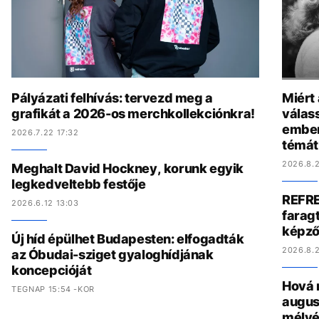
Pályázati felhívás: tervezd meg a
Miért
grafikát a 2026-os merchkollekciónkra!
válas
ember
2026.7.22 17:32
témát
2026.8.2
Meghalt David Hockney, korunk egyik
legkedveltebb festője
REFRE
2026.6.12 13:03
faragt
képző
Új híd épülhet Budapesten: elfogadták
2026.8.2
az Óbudai-sziget gyaloghídjának
koncepcióját
Hová 
TEGNAP 15:54 -KOR
augus
mélyé