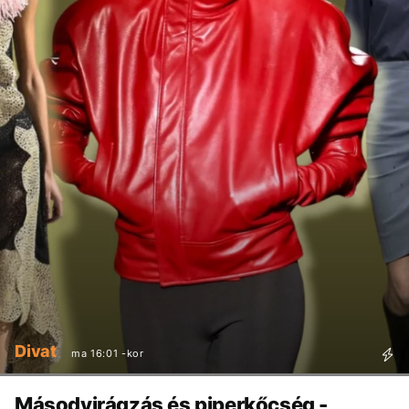
Divat
ma 16:01 -kor
Másodvirágzás és piperkőcség -