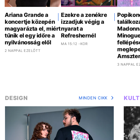
Ariana Grande a
Ezekre a zenékre
Popikon
koncertje közepén
izzadjuk végig a
találkoz
magyarázta el, miért
nyarat a
Madonna
tűnik el egy időre a
Refreshernél
Minogue
nyilvánosság elől
fellépés
MA 15:12 -KOR
meglepe
2 NAPPAL EZELŐTT
Amszte
3 NAPPAL E
DESIGN
KUL
MINDEN CIKK