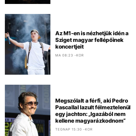
Az M1-en is nézhetjük idén a
Sziget magyar fellépőinek
koncertjeit
MA 08:23 -KOR
Megszólalt a férfi, aki Pedro
Pascallal lazult félmeztelenül
egy jachton: „Igazából nem
kellene magyarázkodnom“
TEGNAP 15:30 -KOR