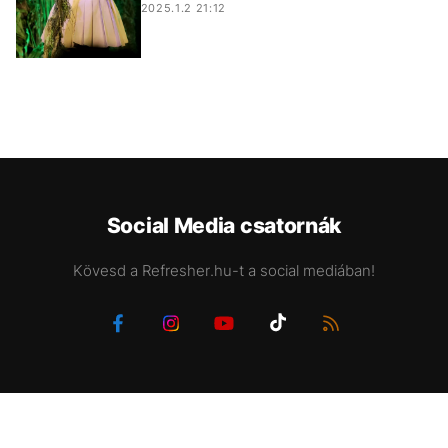
2025.1.2 21:12
Social Media csatornák
Kövesd a Refresher.hu-t a social mediában!