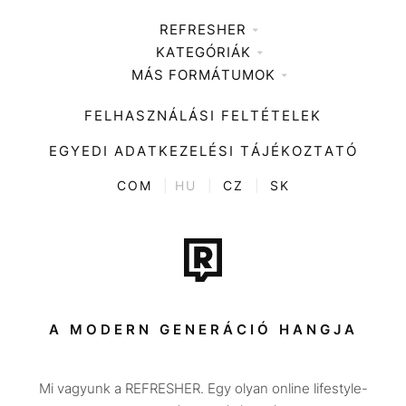
REFRESHER
KATEGÓRIÁK
Médiaajánlat
MÁS FORMÁTUMOK
Zene
Impresszum
Kiemelt tartalmak
Divat
FELHASZNÁLÁSI FELTÉTELEK
Videó
Kultúra
EGYEDI ADATKEZELÉSI TÁJÉKOZTATÓ
Kvíz
ENTR
COM
|
HU
|
CZ
|
SK
Film + sorozat
Tech-Tudomány
Sport
Társadalom
A MODERN GENERÁCIÓ HANGJA
Közélet
Mi vagyunk a REFRESHER. Egy olyan online lifestyle-
Utazás