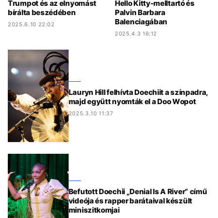
Trumpot és az elnyomást
Hello Kitty-melltartó és
bírálta beszédében
Palvin Barbara
Balenciagában
2025.6.10 22:02
2025.4.3 16:12
Lauryn Hill felhívta Doechiit a színpadra,
majd együtt nyomták el a Doo Wopot
2025.3.10 11:37
Befutott Doechii „Denial Is A River” című
videója és rapper barátaival készült
miniszitkomjai