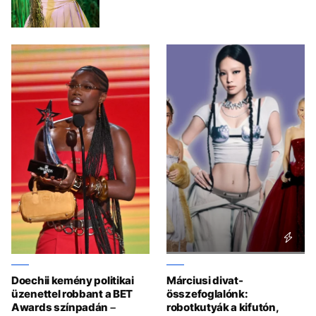
Doechii kemény politikai
Márciusi divat-
üzenettel robbant a BET
összefoglalónk:
Awards színpadán –
robotkutyák a kifutón,