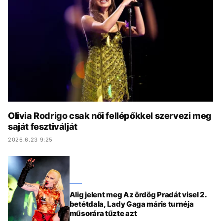
KÖZÉLET
UTAZÁS
ÉLETMÓD
DESIGN
BESZÉLGETÉSEK
ARCOK
VIDEÓ
TÖRTÉNETEK
GASZTRO
Olivia Rodrigo csak női fellépőkkel szervezi meg
saját fesztiválját
2026.6.23 9:25
Alig jelent meg Az ördög Pradát visel 2.
betétdala, Lady Gaga máris turnéja
műsorára tűzte azt