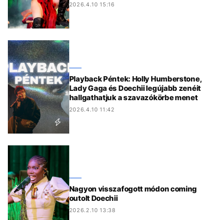
2026.4.10 15:16
Playback Péntek: Holly Humberstone,
Lady Gaga és Doechii legújabb zenéit
hallgathatjuk a szavazókörbe menet
2026.4.10 11:42
Nagyon visszafogott módon coming
outolt Doechii
2026.2.10 13:38