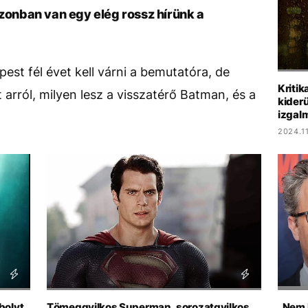
azonban van egy elég rossz hírünk a
st fél évet kell várni a bemutatóra, de
Kritik
t arról, milyen lesz a visszatérő Batman, és a
kiderü
izgal
2024.11
bolyt,
Tömeggyilkos Superman, sorozatgyilkos
„Nem k