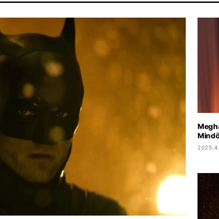
LSÁG
ARIANA GRANDE
KONCERT
HALÁL
SEBESTYÉN BAL
Meghal
Mindö
2025.4