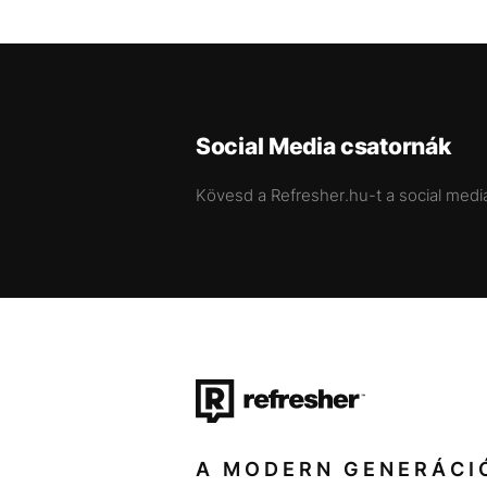
Social Media csatornák
Kövesd a Refresher.hu-t a social medi
A MODERN GENERÁCI