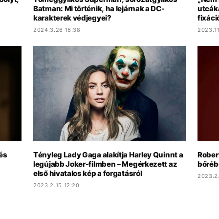
Batman: Mi történik, ha lejárnak a DC-
utcáka
karakterek védjegyei?
fixác
2024.3.26 16:38
2023.11
 és
Tényleg Lady Gaga alakítja Harley Quinnt a
Rober
legújabb Joker-filmben – Megérkezett az
bőrébe
első hivatalos kép a forgatásról
2023.2.
2023.2.15 12:20