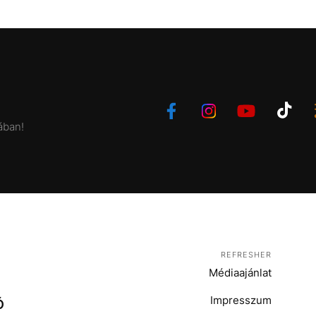
ában!
REFRESHER
Médiaajánlat
Impresszum
Ó