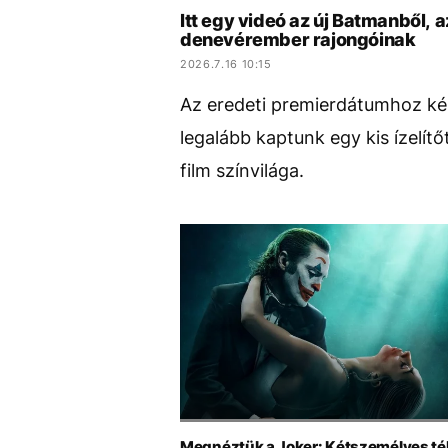
Itt egy videó az új Batmanből, 
denevérember rajongóinak
2026.7.16 10:15
Az eredeti premierdátumhoz képe
legalább kaptunk egy kis ízelítő
film színvilága.
Megnéztük a Joker: Kétszemélyes té