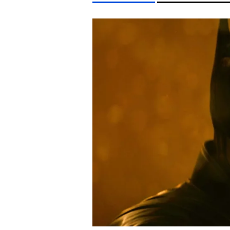
LIFESTYLE TÉMÁK
FIDESZ
MAJKA
SZIGET FESZTIVÁL
ENERGIAVÁ
EGYÉB FORMÁTUMOK
REFRESHER
Kiemelt tartalmak
Videó
Kvíz
Médiaajánlat
Impresszum