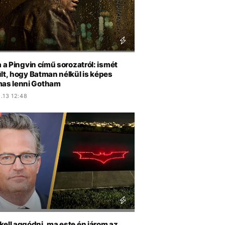
a a Pingvin című sorozatról: ismét
lt, hogy Batman nélkül is képes
mas lenni Gotham
.13 12:48
ell aggódni, ma este én járom az