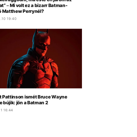
t“ – Mi volt ez a bizarr Batman-
ió Matthew Perrynél?
.10 19:40
t Pattinson ismét Bruce Wayne
 bújik: jön a Batman 2
1 16:44