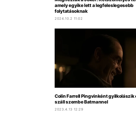
amely egyike lett a legfeleslegesebb
folytatásoknak
2024.10.2 11:02
Colin Farrell Pingvinként gyilkolászik
száll szembe Batmannel
2023.4.13 12:29