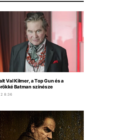
ÁZS
t Val Kilmer, a Top Gun és a
rökké Batman színésze
.2 8:36