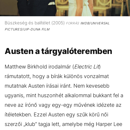
Büszkeség és balítélet (2005)
FORRÁS
IMDB/UNIVERSAL
PICTURES/UIP-DUNA FILM
Austen a tárgyalóteremben
Matthew Birkhold irodalmár (
Electric Lit
)
rámutatott, hogy a bírák különös vonzalmat
mutatnak Austen írásai iránt. Nem kevesebb
ugyanis, mint huszonhét alkalommal bukkant fel a
neve az írónő vagy egy-egy művének idézete az
ítéletekben. Ezzel Austen egy szűk körű női
szerzői „klub” tagja lett, amelybe még Harper Lee