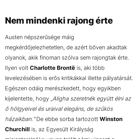
Nem mindenki rajong érte
Austen népszerűsége máig
megkérdőjelezhetetlen, de azért bőven akadtak
olyanok, akik finoman szólva sem rajongtak érte.
Ilyen volt
Charlotte Brontë
is, aki több
levelezésében is erős kritikákkal illette pályatársát.
Egészen odáig merészkedett, hogy egyikben
kijelentette, hogy
„Aligha szeretnék együtt élni az
ő hölgyeivel és uraival elegáns, de szűkös
házaikban.”
De ebbe sorba tartozott
Winston
Churchill
is, az Egyesült Királyság