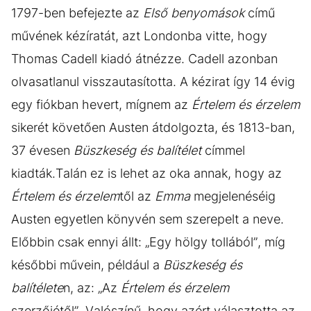
1797-ben befejezte az
Első benyomások
című
művének kézíratát, azt Londonba vitte, hogy
Thomas Cadell kiadó átnézze. Cadell azonban
olvasatlanul visszautasította. A kézirat így 14 évig
egy fiókban hevert, mígnem az
Értelem és érzelem
sikerét követően Austen átdolgozta, és 1813-ban,
37 évesen
Büszkeség és balítélet
címmel
kiadták.Talán ez is lehet az oka annak, hogy az
Értelem és érzelem
től az
Emma
megjelenéséig
Austen egyetlen könyvén sem szerepelt a neve.
Előbbin csak ennyi állt: „Egy hölgy tollából”, míg
későbbi művein, például a
Büszkeség és
balítélete
n, az: „Az
Értelem és érzelem
szerzőjétől”. Valószínű, hogy azért választotta az