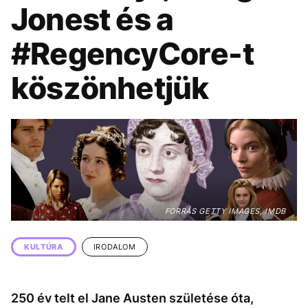
KÖZÉLET
UTAZÁS
Jonest és a
ÉLETMÓD
DESIGN
#RegencyCore-t
BESZÉLGETÉSEK
ARCOK
köszönhetjük
VIDEÓ
TÖRTÉNETEK
GASZTRO
FORRÁS GETTY IMAGES, IMDB
KULTÚRA
IRODALOM
250 év telt el Jane Austen születése óta,