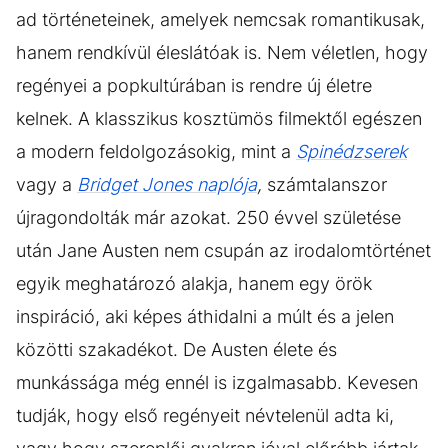
ad történeteinek, amelyek nemcsak romantikusak,
hanem rendkívül éleslátóak is. Nem véletlen, hogy
regényei a popkultúrában is rendre új életre
kelnek. A klasszikus kosztümös filmektől egészen
a modern feldolgozásokig, mint a
Spinédzserek
vagy a
Bridget Jones naplója
,
számtalanszor
újragondolták már azokat. 250 évvel születése
után Jane Austen nem csupán az irodalomtörténet
egyik meghatározó alakja, hanem egy örök
inspiráció, aki képes áthidalni a múlt és a jelen
közötti szakadékot. De Austen élete és
munkássága még ennél is izgalmasabb. Kevesen
tudják, hogy első regényeit névtelenül adta ki,