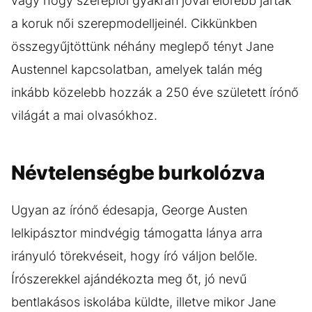
vagy hogy szereplői gyakran jóval előrébb jártak
a koruk női szerepmodelljeinél. Cikkünkben
összegyűjtöttünk néhány meglepő tényt Jane
Austennel kapcsolatban, amelyek talán még
inkább közelebb hozzák a 250 éve született írónő
világát a mai olvasókhoz.
Névtelenségbe burkolózva
Ugyan az írónő édesapja, George Austen
lelkipásztor mindvégig támogatta lánya arra
irányuló törekvéseit, hogy író váljon belőle.
Írószerekkel ajándékozta meg őt, jó nevű
bentlakásos iskolába küldte, illetve mikor Jane