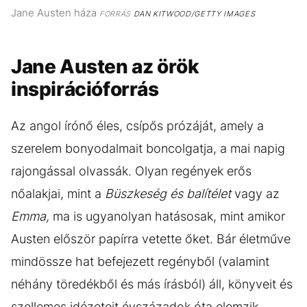
Jane Austen háza
FORRÁS
DAN KITWOOD/GETTY IMAGES
Jane Austen az örök
inspirációforrás
Az angol írónő éles, csípős prózáját, amely a
szerelem bonyodalmait boncolgatja, a mai napig
rajongással olvassák. Olyan regények erős
nőalakjai, mint a
Büszkeség és balítélet
vagy az
Emma,
ma is ugyanolyan hatásosak, mint amikor
Austen először papírra vetette őket. Bár életműve
mindössze hat befejezett regényből (valamint
néhány töredékből és más írásból) áll, könyveit és
szellemes idézeteit évszázadok óta elemzik.