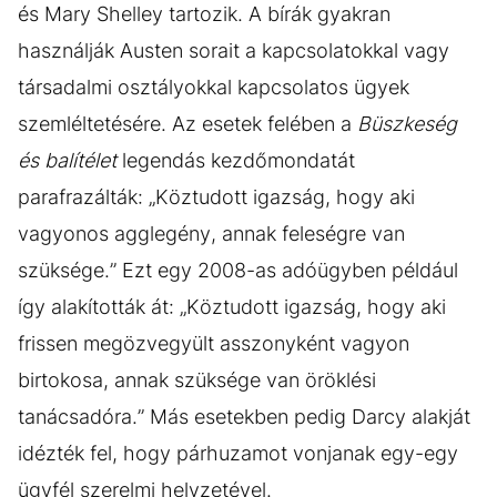
és Mary Shelley tartozik. A bírák gyakran
használják Austen sorait a kapcsolatokkal vagy
társadalmi osztályokkal kapcsolatos ügyek
szemléltetésére. Az esetek felében a
Büszkeség
és balítélet
legendás kezdőmondatát
parafrazálták: „Köztudott igazság, hogy aki
vagyonos agglegény, annak feleségre van
szüksége.” Ezt egy 2008-as adóügyben például
így alakították át: „Köztudott igazság, hogy aki
frissen megözvegyült asszonyként vagyon
birtokosa, annak szüksége van öröklési
tanácsadóra.” Más esetekben pedig Darcy alakját
idézték fel, hogy párhuzamot vonjanak egy-egy
ügyfél szerelmi helyzetével.