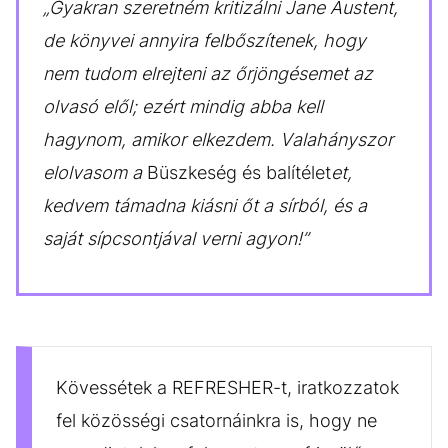
„Gyakran szeretném kritizálni Jane Austent,
de könyvei annyira felbőszítenek, hogy
nem tudom elrejteni az őrjöngésemet az
olvasó elől; ezért mindig abba kell
hagynom, amikor elkezdem. Valahányszor
elolvasom a
Büszkeség és balítélet
et,
kedvem támadna kiásni őt a sírból, és a
saját sípcsontjával verni agyon!”
Kövessétek a REFRESHER-t, iratkozzatok
fel közösségi csatornáinkra is, hogy ne