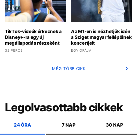
TikTok-videók érkeznek a
Az M1-en is nézhetjük idén
Disney+-ra egy új
a Sziget magyar fellépőinek
megállapodás részeként
koncertjeit
32 PERCE
EGY ÓRÁJA
MÉG TÖBB CIKK
Legolvasottabb cikkek
24 ÓRA
7 NAP
30 NAP