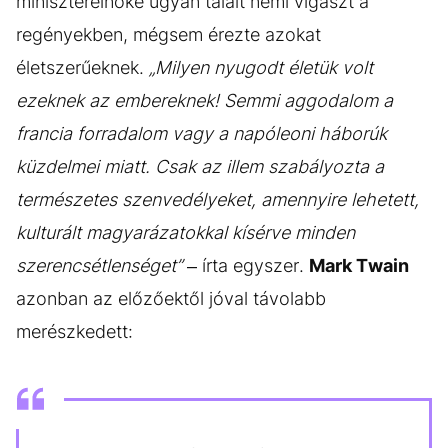
miniszterelnöke ugyan talált némi vigaszt a
regényekben, mégsem érezte azokat
életszerűeknek.
„Milyen nyugodt életük volt
ezeknek az embereknek! Semmi aggodalom a
francia forradalom vagy a napóleoni háborúk
küzdelmei miatt. Csak az illem szabályozta a
természetes szenvedélyeket, amennyire lehetett,
kulturált magyarázatokkal kísérve minden
szerencsétlenséget”
– írta egyszer.
Mark Twain
azonban az előzőektől jóval távolabb
merészkedett: