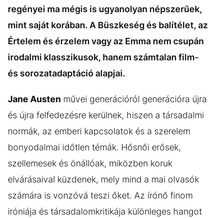
regényei ma mégis is ugyanolyan népszerűek,
mint saját korában. A Büszkeség és balítélet, az
Értelem és érzelem vagy az Emma nem csupán
irodalmi klasszikusok, hanem számtalan film-
és sorozatadaptáció alapjai.
Jane Austen
művei generációról generációra újra
és újra felfedezésre kerülnek, hiszen a társadalmi
normák, az emberi kapcsolatok és a szerelem
bonyodalmai időtlen témák. Hősnői erősek,
szellemesek és önállóak, miközben koruk
elvárásaival küzdenek, mely mind a mai olvasók
számára is vonzóvá teszi őket. Az írónő finom
iróniája és társadalomkritikája különleges hangot