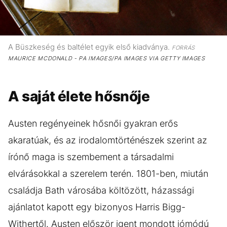
A Büszkeség és baltélet egyik első kiadványa.
FORRÁS
MAURICE MCDONALD - PA IMAGES/PA IMAGES VIA GETTY IMAGES
A saját élete hősnője
Austen regényeinek hősnői gyakran erős
akaratúak, és az irodalomtörténészek szerint az
írónő maga is szembement a társadalmi
elvárásokkal a szerelem terén. 1801-ben, miután
családja Bath városába költözött, házassági
ajánlatot kapott egy bizonyos Harris Bigg-
Withertől. Austen először igent mondott jómódú