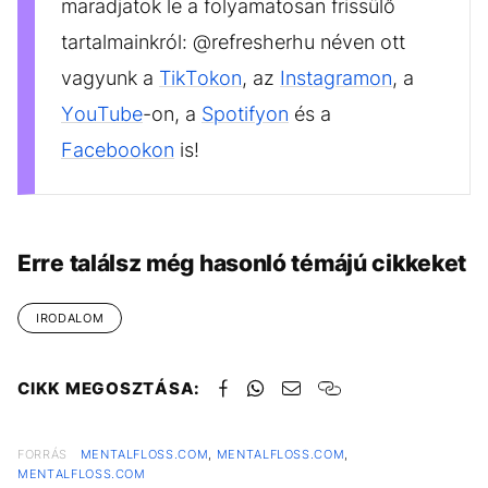
maradjatok le a folyamatosan frissülő
tartalmainkról: @refresherhu néven ott
vagyunk a
TikTokon
, az
Instagramon
, a
YouTube
-on, a
Spotifyon
és a
Facebookon
is!
Erre találsz még hasonló témájú cikkeket
IRODALOM
CIKK MEGOSZTÁSA:
FORRÁS
MENTALFLOSS.COM
,
MENTALFLOSS.COM
,
MENTALFLOSS.COM