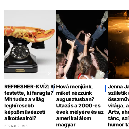
REFRESHER-KVÍZ: Ki
Hová menjünk,
Jenna Ja
festette, ki faragta?
miket nézzünk
születik 
Mit tudsz a világ
augusztusban?
összműv
leghíresebb
Utazás a 2000-es
világa, 
képzőművészeti
évek mélyére és az
Arts, ah
alkotásairól?
amerikai álom
tánc, sz
magyar
humor ta
2026.8.2 9:18