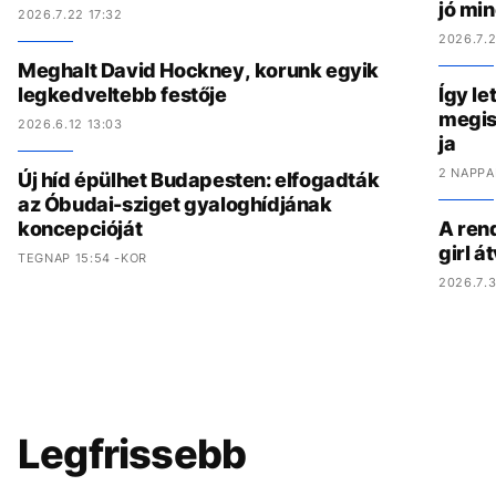
jó mi
2026.7.22 17:32
2026.7.2
Meghalt David Hockney, korunk egyik
legkedveltebb festője
Így le
megis
2026.6.12 13:03
ja
2 NAPPA
Új híd épülhet Budapesten: elfogadták
az Óbudai-sziget gyaloghídjának
koncepcióját
A ren
girl á
TEGNAP 15:54 -KOR
2026.7.3
Legfrissebb