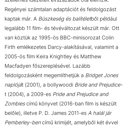
Regényei számtalan adaptációt és feldolgozást
kaptak már. A
Büszkeség és balítélet
ből például
legalább 11 film- és tévéváltozat készült már. Ott
van köztük az 1995-ös BBC-minisorozat Colin
Firth emlékezetes Darcy-alakításával, valamint a
2005-ös film Keira Knightley és Matthew
Macfadyen főszereplésével. Lazább
feldolgozásként megemlíthetjük a
Bridget Jones
naplójá
t (2001), a bollywoodi
Bride and Prejudice-
t (2004), a 2009-es
Pride and Prejudice and
Zombies
című könyvet (2016-ban film is készült
belőle), illetve P. D. James 2011-es
A halál jár
Pemberley-ben
című krimijét, amelyből két évvel