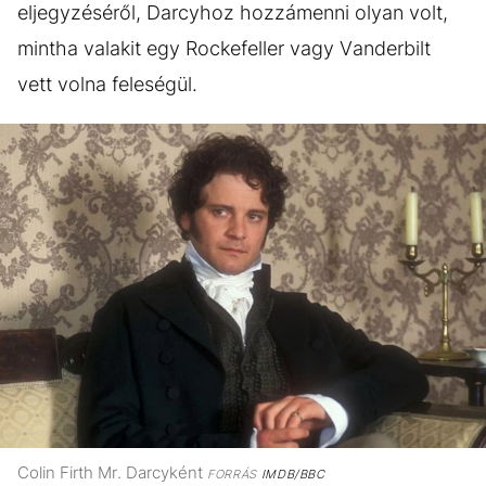
eljegyzéséről, Darcyhoz hozzámenni olyan volt,
mintha valakit egy Rockefeller vagy Vanderbilt
vett volna feleségül.
Colin Firth Mr. Darcyként
FORRÁS
IMDB/BBC