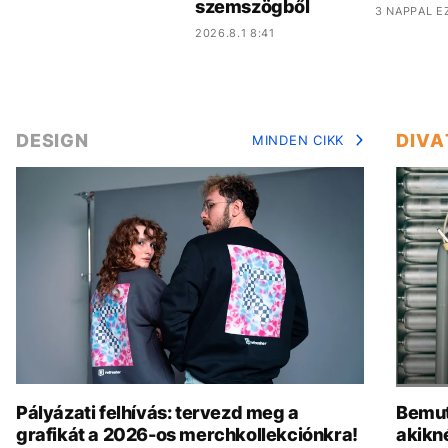
szemszögből
3 NAPPAL E
2026.8.1 8:41
DESIGN
DIVA
MINDEN CIKK
Pályázati felhívás: tervezd meg a
Bemut
grafikát a 2026-os merchkollekciónkra!
akikn