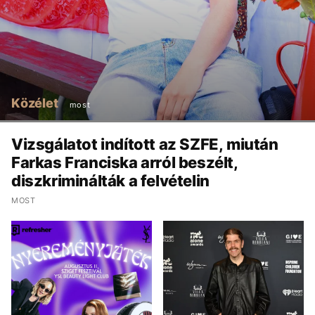
Közélet
most
Vizsgálatot indított az SZFE, miután
Farkas Franciska arról beszélt,
diszkriminálták a felvételin
MOST