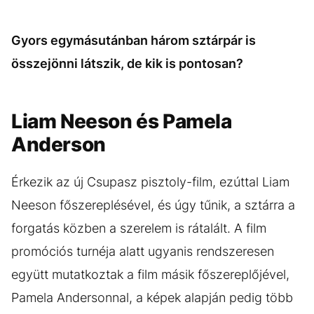
Gyors egymásutánban három sztárpár is
összejönni látszik, de kik is pontosan?
Liam Neeson és Pamela
Anderson
Érkezik az új Csupasz pisztoly-film, ezúttal Liam
Neeson főszereplésével, és úgy tűnik, a sztárra a
forgatás közben a szerelem is rátalált. A film
promóciós turnéja alatt ugyanis rendszeresen
együtt mutatkoztak a film másik főszereplőjével,
Pamela Andersonnal, a képek alapján pedig több