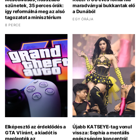
szünetek, 35 perces órák:
maradványai bukkantak elő
így reformálná meg az alsó
a Dunából
tagozatot a minisztérium
EGY ÓRÁJA
8 PERCE
Elképesztő az érdeklődés a
Újabb KATSEYE-tag vonul
GTA VI iránt, a kiadót is
vissza: Sophia a mentális
meglepték az
egészségére koncentrál