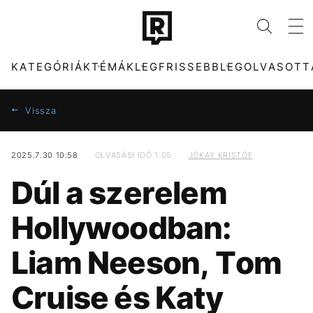
KATEGÓRIÁK
TÉMÁK
LEGFRISSEBB
LEGOLVASOTT
Vissza
2025.7.30 10:58
OLVASÁSI IDŐ 1:05
JÓKAY KRISTÓF
KATEGÓRIÁK
TÉMÁK
Dúl a szerelem
ZENE
DUNA
DIVAT
KONCERT
Hollywoodban:
KULTÚRA
MADONNA
ENTR
FIDESZ
Liam Neeson, Tom
FILM + SOROZAT
CHRISTOPHER
TECH-TUDOMÁNY
TIKTOK
NOLAN
Cruise és Katy
SPORT
TÁRSADALOM
HŐSÉG
SEBESTYÉN BALÁZS