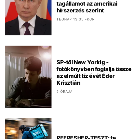
tagállamot az amerikai
hírszerzés szerint
TEGNAP 13:35 -KOR
SP-től New Yorkig -
fotókönyvben foglalja össze
az elmúlt tíz évét Éder
Krisztián
2 ÓRÁJA
REFRESHER-TESZT: te