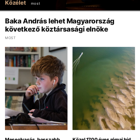
Közélet
most
Baka András lehet Magyarország
következő köztársasági elnöke
MOST
Meseolvasás, hosszabb
Közel 1700 éves római híd