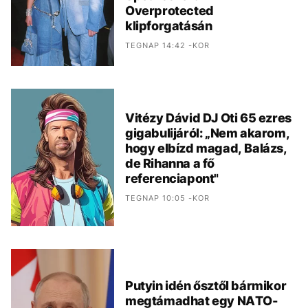
Overprotected
klipforgatásán
TEGNAP 14:42 -KOR
Vitézy Dávid DJ Oti 65 ezres
gigabulijáról: „Nem akarom,
hogy elbízd magad, Balázs,
de Rihanna a fő
referenciapont"
TEGNAP 10:05 -KOR
Putyin idén ősztől bármikor
megtámadhat egy NATO-