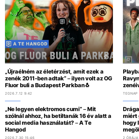
„Újraélném az életérzést, amit ezek a
Playb
zenék 2011-ben adtak“ – ilyen volt az OG
Ravyn
Fluor buli a Budapest Parkban🐧
zenéiv
2026.7.12 9:42
TEGNAP 
„Ne legyen elektromos cumi” – Mit
Drága,
szólnál ahhoz, ha betiltanák 16 év alatt a
miért
social media használatát? – A Te
hogy 
Hangod
megöl
2026.7.30 15:46
2 ÓRÁJA