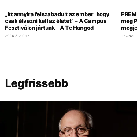
„Itt annyira felszabadult az ember, hogy
PREMI
csak élvezni kell az életet” – A Campus
meg P
Fesztiválon jártunk – A Te Hangod
megje
2026.8.2 9:17
TEGNAP 
Legfrissebb