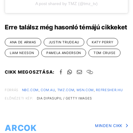
A post shared by TMZ (@tmz_tv)
Erre találsz még hasonló témájú cikkeket
ANA DE ARMAS
JUSTIN TRUDEAU
KATY PERRY
LIAM NEESON
PAMELA ANDERSON
TOM CRUISE
CIKK MEGOSZTÁSA:
FORRÁS
NBC.COM
,
COM.AU
,
TMZ.COM
,
MSN.COM
,
REFRESHER.HU
ELŐNÉZETI KÉP:
DIA DIPASUPIL / GETTY IMAGES
ARCOK
MINDEN CIKK