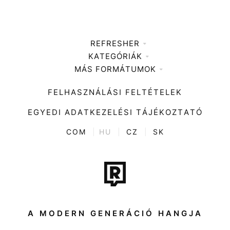
REFRESHER
KATEGÓRIÁK
Médiaajánlat
MÁS FORMÁTUMOK
Zene
Impresszum
Kiemelt tartalmak
Divat
FELHASZNÁLÁSI FELTÉTELEK
Videó
Kultúra
EGYEDI ADATKEZELÉSI TÁJÉKOZTATÓ
Kvíz
ENTR
COM
|
HU
|
CZ
|
SK
Film + sorozat
Tech-Tudomány
Sport
Társadalom
A MODERN GENERÁCIÓ HANGJA
Közélet