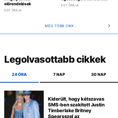
előrendelések
EGY ÓRÁJA
EGY ÓRÁJA
MÉG TÖBB CIKK
Legolvasottabb cikkek
24 ÓRA
7 NAP
30 NAP
Kiderült, hogy kétszavas
SMS-ben szakított Justin
Timberlake Britney
Spearsszel az