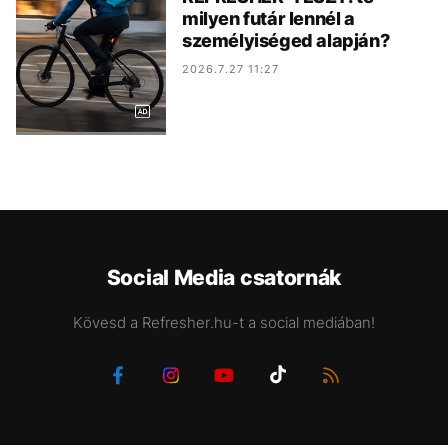
milyen futár lennél a
személyiséged alapján?
2026.7.27 11:27
Social Media csatornák
Kövesd a Refresher.hu-t a social mediában!