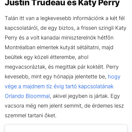
Justin Trudeau és Katy Perry
Talán itt van a legkevesebb információnk a két fél
kapcsolatáról, de egy biztos, a frissen szingli Katy
Perry és a volt kanadai miniszterelnök hétfőn
Montréalban elmentek kutyát sétáltatni, majd
beültek egy közeli étterembe, ahol
megvacsoráztak, és megittak pár koktélt. Perry
kevesebb, mint egy hónapja jelentette be,
hogy
vége a majdnem tíz évig tartó kapcsolatának
Orlando Bloommal
, akivel jegyben is jártak. Egy
vacsora még nem jelent semmit, de érdemes lesz
szemmel tartani őket.