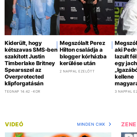
Kiderült, hogy
Megszólalt Perez
Megszóla
kétszavas SMS-ben
Hilton családja a
aki Pedr
szakított Justin
blogger kórházba
lazult f
Timberlake Britney
kerülése után
egy jach
Spearsszel az
„Igazáb
2 NAPPAL EZELŐTT
Overprotected
kellene
klipforgatásán
magyar
TEGNAP 14:42 -KOR
3 NAPPAL E
VIDEÓ
ZENE
MINDEN CIKK