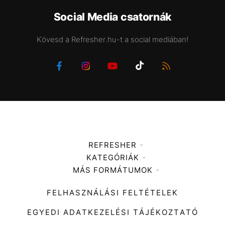
Social Media csatornák
Kövesd a Refresher.hu-t a social mediában!
REFRESHER
KATEGÓRIÁK
Médiaajánlat
MÁS FORMÁTUMOK
Zene
Impresszum
Kiemelt tartalmak
Divat
FELHASZNÁLÁSI FELTÉTELEK
Videó
Kultúra
EGYEDI ADATKEZELÉSI TÁJÉKOZTATÓ
Kvíz