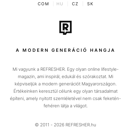
ENTR
COM
|
HU
|
CZ
|
SK
Film + sorozat
Tech-Tudomány
Sport
Társadalom
A MODERN GENERÁCIÓ HANGJA
Közélet
Mi vagyunk a REFRESHER. Egy olyan online lifestyle-
Utazás
magazin, ami inspirál, edukál és szórakoztat. Mi
Életmód
képviseljük a modern generációt Magyarországon.
Értékeinken keresztül célunk egy olyan társadalmat
Design
építeni, amely nyitott szemléletével nem csak feketén-
Beszélgetések
fehéren látja a világot.
Arcok
© 2011 - 2026 REFRESHER.hu
Videó