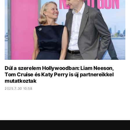
KÖZÉLET
UTAZÁS
ÉLETMÓD
DESIGN
BESZÉLGETÉSEK
ARCOK
VIDEÓ
TÖRTÉNETEK
GASZTRO
Dúl a szerelem Hollywoodban: Liam Neeson,
Tom Cruise és Katy Perry is új partnereikkel
mutatkoztak
2025.7.30 10:58