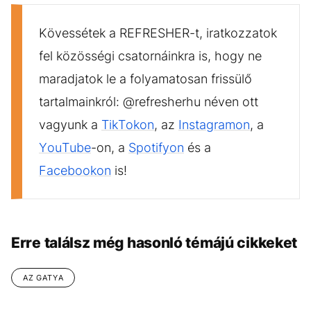
Kövessétek a REFRESHER-t, iratkozzatok
fel közösségi csatornáinkra is, hogy ne
maradjatok le a folyamatosan frissülő
tartalmainkról: @refresherhu néven ott
vagyunk a
TikTokon
, az
Instagramon
, a
YouTube
-on, a
Spotifyon
és a
Facebookon
is!
Erre találsz még hasonló témájú cikkeket
AZ GATYA