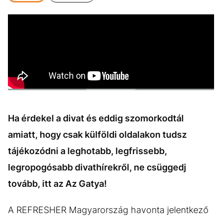
KÖZÉLET
UTAZÁS
ÉLETMÓD
DESIGN
BESZÉLGETÉSEK
ARCOK
VIDEÓ
TÖRTÉNETEK
GASZTRO
Ha érdekel a divat és eddig szomorkodtál
amiatt, hogy csak külföldi oldalakon tudsz
tájékozódni a leghotabb, legfrissebb,
legropogósabb divathírekről, ne csüggedj
tovább, itt az Az Gatya!
A REFRESHER Magyarország havonta jelentkező