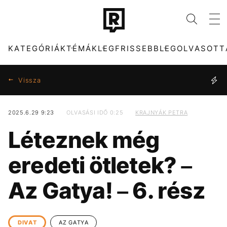
KATEGÓRIÁK
TÉMÁK
LEGFRISSEBB
LEGOLVASOTT
Vissza
2025.6.29 9:23
OLVASÁSI IDŐ 0:25
KRAJNYÁK PETRA
KATEGÓRIÁK
TÉMÁK
Léteznek még
ZENE
DUNA
DIVAT
TIKTOK
eredeti ötletek? –
KULTÚRA
MTVA
ENTR
META
Az Gatya! – 6. rész
FILM + SOROZAT
HŐSÉG
TECH-TUDOMÁNY
CELEB
SPORT
OLASZORSZÁG
TÁRSADALOM
MAJKA
DIVAT
AZ GATYA