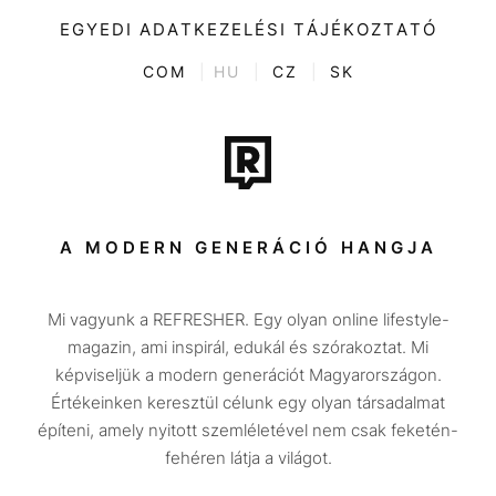
Videó
Kultúra
EGYEDI ADATKEZELÉSI TÁJÉKOZTATÓ
Kvíz
ENTR
COM
|
HU
|
CZ
|
SK
Film + sorozat
Tech-Tudomány
Sport
Társadalom
A MODERN GENERÁCIÓ HANGJA
Közélet
Mi vagyunk a REFRESHER. Egy olyan online lifestyle-
Utazás
magazin, ami inspirál, edukál és szórakoztat. Mi
Életmód
képviseljük a modern generációt Magyarországon.
Értékeinken keresztül célunk egy olyan társadalmat
Design
építeni, amely nyitott szemléletével nem csak feketén-
Beszélgetések
fehéren látja a világot.