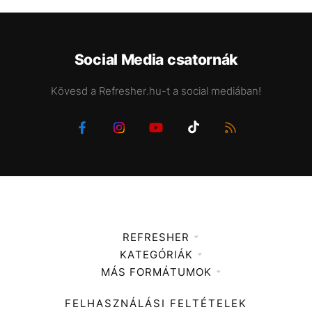
Social Media csatornák
Kövesd a Refresher.hu-t a social mediában!
REFRESHER
KATEGÓRIÁK
Médiaajánlat
MÁS FORMÁTUMOK
Zene
Impresszum
Kiemelt tartalmak
Divat
FELHASZNÁLÁSI FELTÉTELEK