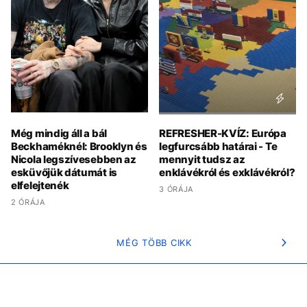
Még mindig áll a bál
REFRESHER-KVÍZ: Európa
Beckhaméknél: Brooklyn és
legfurcsább határai - Te
Nicola legszívesebben az
mennyit tudsz az
esküvőjük dátumát is
enklávékról és exklávékról?
elfelejtenék
3 ÓRÁJA
2 ÓRÁJA
MÉG TÖBB CIKK