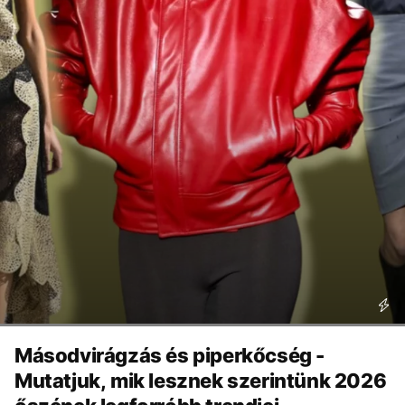
Másodvirágzás és piperkőcség -
Mutatjuk, mik lesznek szerintünk 2026