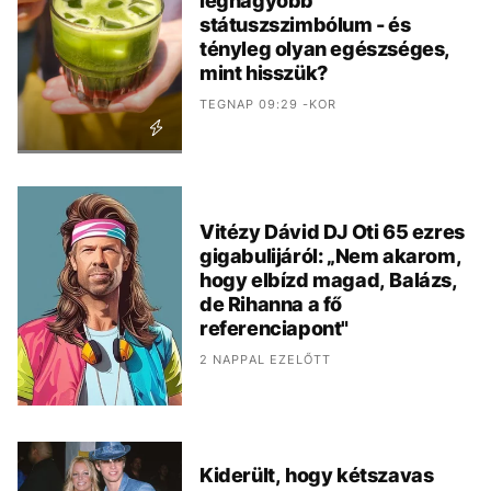
legnagyobb
státuszszimbólum - és
tényleg olyan egészséges,
mint hisszük?
TEGNAP 09:29 -KOR
Vitézy Dávid DJ Oti 65 ezres
gigabulijáról: „Nem akarom,
hogy elbízd magad, Balázs,
de Rihanna a fő
referenciapont"
2 NAPPAL EZELŐTT
Kiderült, hogy kétszavas