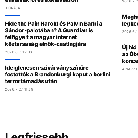
2026.7.2
3 ÓRÁJA
Megha
Hide the Pain Harold és Palvin Barbi a
legke
Sándor-palotában? A Guardian is
2026.6.1
felfigyelt a magyar internet
köztársaságielnök-castingjára
Új hí
2026.8.3 12:08
az Ób
konce
Ideiglenesen szivárványszínűre
4 NAPPA
festették a Brandenburgi kaput a berlini
terrortámadás után
2026.7.27 11:39
Legfrissebb