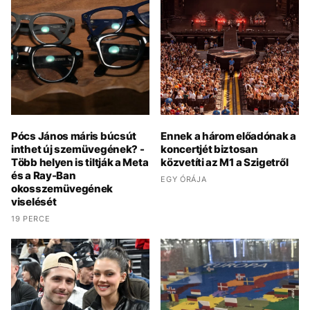
Pócs János máris búcsút
Ennek a három előadónak a
inthet új szemüvegének? -
koncertjét biztosan
Több helyen is tiltják a Meta
közvetíti az M1 a Szigetről
és a Ray-Ban
EGY ÓRÁJA
okosszemüvegének
viselését
19 PERCE