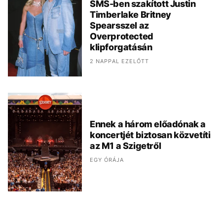
SMS-ben szakított Justin
Timberlake Britney
Spearsszel az
Overprotected
klipforgatásán
2 NAPPAL EZELŐTT
Ennek a három előadónak a
koncertjét biztosan közvetíti
az M1 a Szigetről
EGY ÓRÁJA