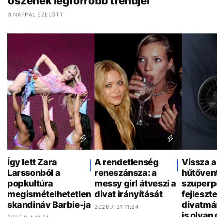
őszének legforróbb trendjei
3 NAPPAL EZELŐTT
Így lett Zara
A rendetlenség
Vissza a
Larssonból a
reneszánsza: a
hűtővent
popkultúra
messy girl átveszi a
szuperp
megismételhetetlen
divat irányítását
fejleszt
skandináv Barbie-ja
divatmá
2026.7.31 11:24
is olyan