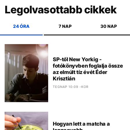
Legolvasottabb cikkek
24 ÓRA
7 NAP
30 NAP
SP-től New Yorkig -
fotókönyvben foglalja össze
az elmúlt tíz évét Éder
Krisztián
TEGNAP 10:09 -KOR
Hogyan lett a matcha a