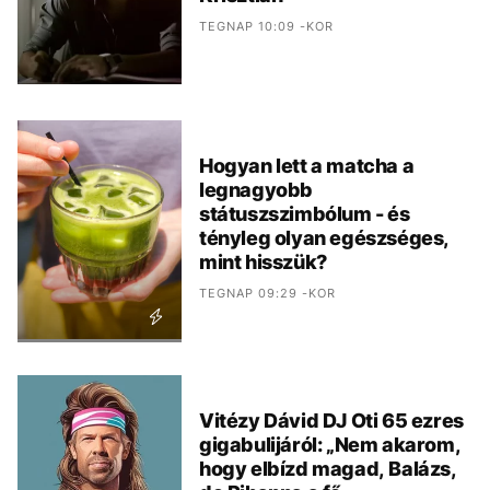
TEGNAP 10:09 -KOR
Hogyan lett a matcha a
legnagyobb
státuszszimbólum - és
tényleg olyan egészséges,
mint hisszük?
TEGNAP 09:29 -KOR
Vitézy Dávid DJ Oti 65 ezres
gigabulijáról: „Nem akarom,
hogy elbízd magad, Balázs,