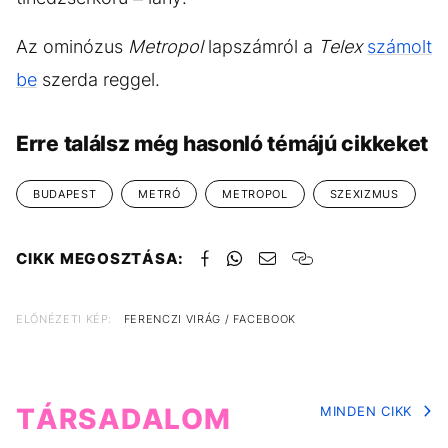
Az ominózus
Metropol
lapszámról a
Telex
számolt
be
szerda reggel.
Erre találsz még hasonló témájú cikkeket
BUDAPEST
METRÓ
METROPOL
SZEXIZMUS
CIKK MEGOSZTÁSA:
ELŐNÉZETI KÉP:
FERENCZI VIRÁG / FACEBOOK
TÁRSADALOM
MINDEN CIKK