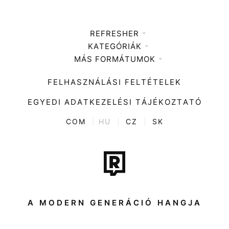
REFRESHER
KATEGÓRIÁK
Médiaajánlat
MÁS FORMÁTUMOK
Zene
Impresszum
Kiemelt tartalmak
Divat
FELHASZNÁLÁSI FELTÉTELEK
Videó
Kultúra
EGYEDI ADATKEZELÉSI TÁJÉKOZTATÓ
Kvíz
ENTR
COM
|
HU
|
CZ
|
SK
Film + sorozat
Tech-Tudomány
Sport
Társadalom
A MODERN GENERÁCIÓ HANGJA
Közélet