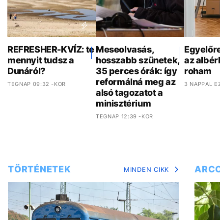
REFRESHER-KVÍZ: te
Meseolvasás,
Egyelőr
mennyit tudsz a
hosszabb szünetek,
az albér
Dunáról?
35 perces órák: így
roham
reformálná meg az
TEGNAP 09:32 -KOR
3 NAPPAL E
alsó tagozatot a
minisztérium
TEGNAP 12:39 -KOR
TÖRTÉNETEK
ARC
MINDEN CIKK