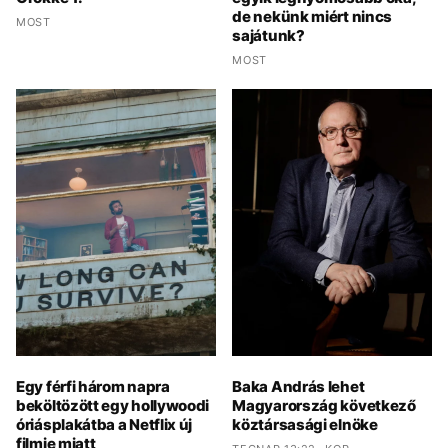
de nekünk miért nincs
MOST
sajátunk?
MOST
Egy férfi három napra
Baka András lehet
beköltözött egy hollywoodi
Magyarország következő
óriásplakátba a Netflix új
köztársasági elnöke
filmje miatt