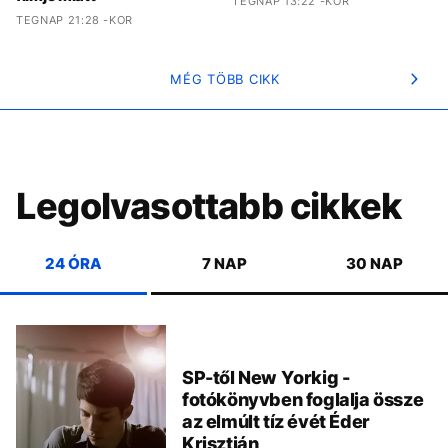
TEGNAP 13:22 -KOR
TEGNAP 21:28 -KOR
MÉG TÖBB CIKK
Legolvasottabb cikkek
24 ÓRA
7 NAP
30 NAP
SP-től New Yorkig -
fotókönyvben foglalja össze
az elmúlt tíz évét Éder
Krisztián