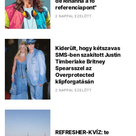
de Rihanna a fő
referenciapont"
2 NAPPAL EZELŐTT
Kiderült, hogy kétszavas
SMS-ben szakított Justin
Timberlake Britney
Spearsszel az
Overprotected
klipforgatásán
2 NAPPAL EZELŐTT
REFRESHER-KVÍZ: te