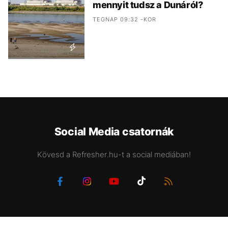
mennyit tudsz a Dunáról?
TEGNAP 09:32 -KOR
Social Media csatornák
Kövesd a Refresher.hu-t a social mediában!