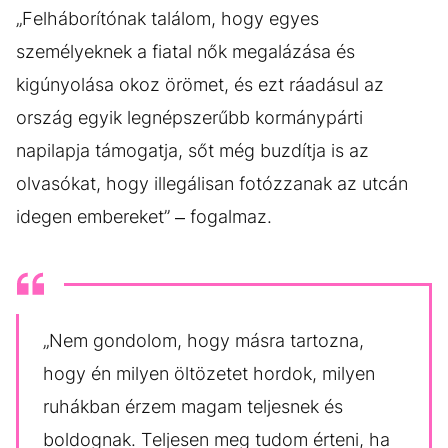
„Felháborítónak találom, hogy egyes
személyeknek a fiatal nők megalázása és
kigúnyolása okoz örömet, és ezt ráadásul az
ország egyik legnépszerűbb kormánypárti
napilapja támogatja, sőt még buzdítja is az
olvasókat, hogy illegálisan fotózzanak az utcán
idegen embereket” – fogalmaz.
„Nem gondolom, hogy másra tartozna,
hogy én milyen öltözetet hordok, milyen
ruhákban érzem magam teljesnek és
boldognak. Teljesen meg tudom érteni, ha