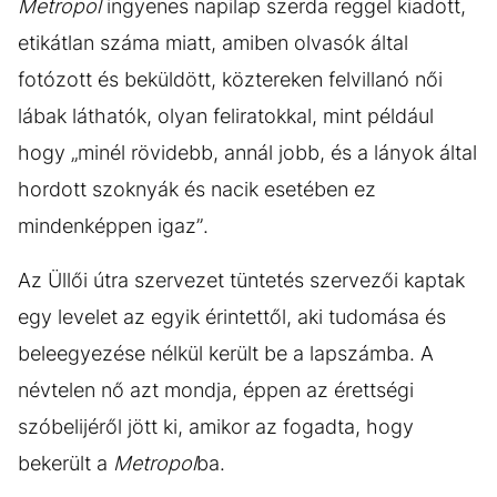
Metropol
ingyenes napilap szerda reggel kiadott,
etikátlan száma miatt, amiben olvasók által
fotózott és beküldött, köztereken felvillanó női
lábak láthatók, olyan feliratokkal, mint például
hogy „minél rövidebb, annál jobb, és a lányok által
hordott szoknyák és nacik esetében ez
mindenképpen igaz”.
Az Üllői útra szervezet tüntetés szervezői kaptak
egy levelet az egyik érintettől, aki tudomása és
beleegyezése nélkül került be a lapszámba. A
névtelen nő azt mondja, éppen az érettségi
szóbelijéről jött ki, amikor az fogadta, hogy
bekerült a
Metropol
ba.