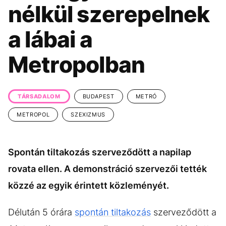
KÖZÉLET
UTAZÁS
nélkül szerepelnek
ÉLETMÓD
DESIGN
a lábai a
BESZÉLGETÉSEK
ARCOK
Metropolban
VIDEÓ
TÖRTÉNETEK
GASZTRO
TÁRSADALOM
BUDAPEST
METRÓ
METROPOL
SZEXIZMUS
Spontán tiltakozás szerveződött a napilap
rovata ellen. A demonstráció szervezői tették
közzé az egyik érintett közleményét.
Délután 5 órára
spontán tiltakozás
szerveződött a