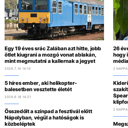
Egy 19 éves srác Zalában azt hitte, jobb
26 év
ötlet kiugrani a mozgó vonat ablakán,
hogy i
mint megmutatni a kallernak a jegyet
média
2026.7.14 14:10
2 NAPPA
5 híres ember, aki helikopter-
Kider
balesetben vesztette életét
szakít
Spear
2026.6.18 14:21
klipf
2 NAPPA
Összedőlt a színpad a fesztivál előtt
Nápolyban, végül a hatóságok is
közbeléptek
Megszó