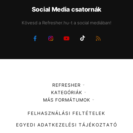
Social Media csatornák
Kövesd a Refresher.hu-t a social mediában!
REFRESHER
KATEGÓRIÁK
Médiaajánlat
MÁS FORMÁTUMOK
Zene
Impresszum
Kiemelt tartalmak
Divat
FELHASZNÁLÁSI FELTÉTELEK
Videó
Kultúra
EGYEDI ADATKEZELÉSI TÁJÉKOZTATÓ
Kvíz