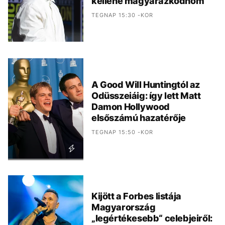
kellene magyarázkodnom“
TEGNAP 15:30 -KOR
A Good Will Huntingtól az
Odüsszeiáig: így lett Matt
Damon Hollywood
elsőszámú hazatérője
TEGNAP 15:50 -KOR
Kijött a Forbes listája
Magyarország
„legértékesebb“ celebjeiről: