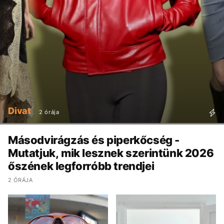
Divat
2 órája
Másodvirágzás és piperkőcség -
Mutatjuk, mik lesznek szerintünk 2026
őszének legforróbb trendjei
2 ÓRÁJA