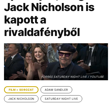
KÖZÉLET
UTAZÁS
Jack Nicholson is
ÉLETMÓD
DESIGN
kapott a
BESZÉLGETÉSEK
ARCOK
rivaldafényből
VIDEÓ
TÖRTÉNETEK
GASZTRO
FORRÁS SATURDAY NIGHT LIVE / YOUTUBE
FILM + SOROZAT
ADAM SANDLER
JACK NICHOLSON
SATURDAY NIGHT LIVE