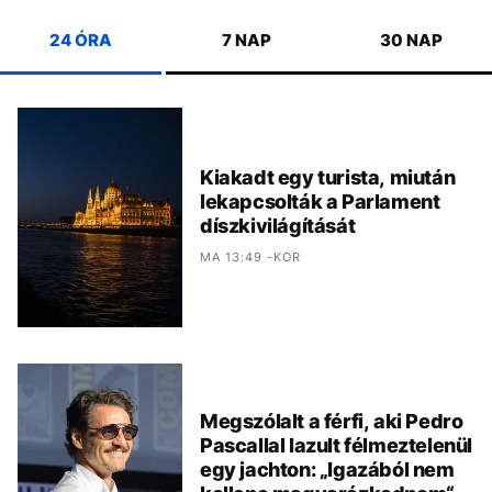
24 ÓRA
7 NAP
30 NAP
Kiakadt egy turista, miután
lekapcsolták a Parlament
díszkivilágítását
MA 13:49 -KOR
Megszólalt a férfi, aki Pedro
Pascallal lazult félmeztelenül
egy jachton: „Igazából nem