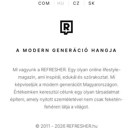
ENTR
COM
|
HU
|
CZ
|
SK
Film + sorozat
Tech-Tudomány
Sport
Társadalom
A MODERN GENERÁCIÓ HANGJA
Közélet
Mi vagyunk a REFRESHER. Egy olyan online lifestyle-
Utazás
magazin, ami inspirál, edukál és szórakoztat. Mi
Életmód
képviseljük a modern generációt Magyarországon.
Értékeinken keresztül célunk egy olyan társadalmat
Design
építeni, amely nyitott szemléletével nem csak feketén-
Beszélgetések
fehéren látja a világot.
Arcok
© 2011 - 2026 REFRESHER.hu
Videó