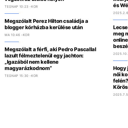
és Wé
TEGNAP 10:23 -KOR
2025.2.6
Megszólalt Perez Hilton családja a
blogger kórházba kerülése után
Lecse
meg m
MA 10:46 -KOR
online
beszé
Megszólalt a férfi, aki Pedro Pascallal
2025.10.
lazult félmeztelenül egy jachton:
„Igazából nem kellene
magyarázkodnom“
Hogy 
női ko
TEGNAP 15:30 -KOR
felén?
Körös
2025.7.5