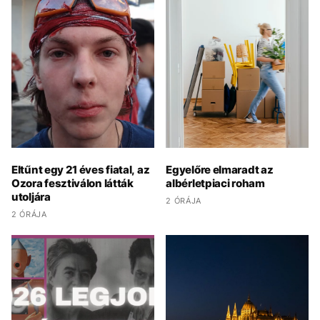
Eltűnt egy 21 éves fiatal, az
Egyelőre elmaradt az
Ozora fesztiválon látták
albérletpiaci roham
utoljára
2 ÓRÁJA
2 ÓRÁJA