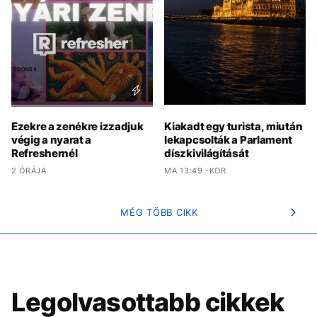
Ezekre a zenékre izzadjuk
Kiakadt egy turista, miután
végig a nyarat a
lekapcsolták a Parlament
Refreshernél
díszkivilágítását
2 ÓRÁJA
MA 13:49 -KOR
MÉG TÖBB CIKK
Legolvasottabb cikkek