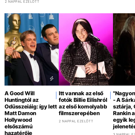
2 NAPPAL EZELŐTT
A Good Will
Itt vannak az első
"Nagyon 
Huntingtól az
fotók Billie Eilishról
- A Sár
Odüsszeiáig: így lett
az első komolyabb
sztárja,
Matt Damon
filmszerepében
Rankin a
Hollywood
egyik l
2 NAPPAL EZELŐTT
elsőszámú
jeleneté
hazatérője
3 NAPPAL E