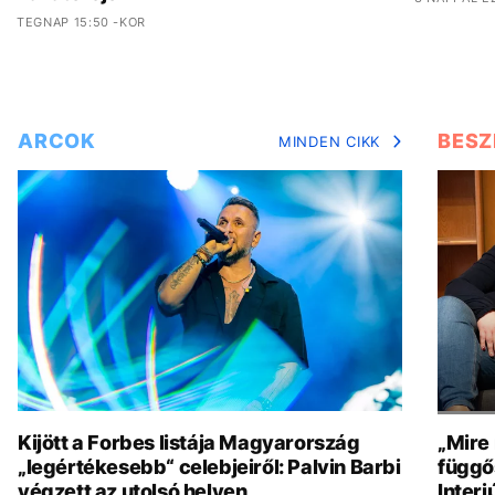
TEGNAP 15:50 -KOR
ARCOK
BESZ
MINDEN CIKK
Kijött a Forbes listája Magyarország
„Mire
„legértékesebb“ celebjeiről: Palvin Barbi
függő
végzett az utolsó helyen
Interj