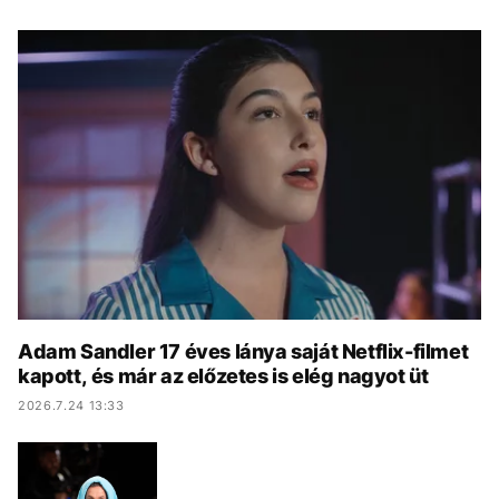
KÖZÉLET
UTAZÁS
ÉLETMÓD
DESIGN
BESZÉLGETÉSEK
ARCOK
VIDEÓ
TÖRTÉNETEK
GASZTRO
Adam Sandler 17 éves lánya saját Netflix-filmet
kapott, és már az előzetes is elég nagyot üt
2026.7.24 13:33