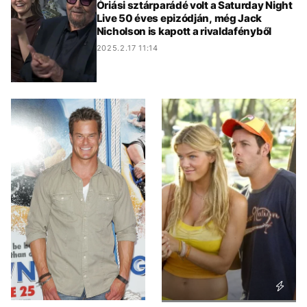
Óriási sztárparádé volt a Saturday Night
Live 50 éves epizódján, még Jack
Nicholson is kapott a rivaldafényből
2025.2.17 11:14