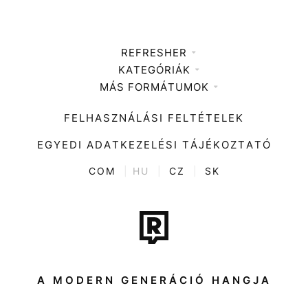
REFRESHER
KATEGÓRIÁK
Médiaajánlat
MÁS FORMÁTUMOK
Zene
Impresszum
Kiemelt tartalmak
Divat
FELHASZNÁLÁSI FELTÉTELEK
Videó
Kultúra
EGYEDI ADATKEZELÉSI TÁJÉKOZTATÓ
Kvíz
ENTR
COM
|
HU
|
CZ
|
SK
Film + sorozat
Tech-Tudomány
Sport
Társadalom
A MODERN GENERÁCIÓ HANGJA
Közélet