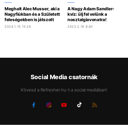
Meghalt Alec Musser, aki a
A Nagy Adam Sandler-
Nagyfiúkban és a Született
kvíz: ülj fel velünk a
feleségekben is játszott
nosztalgiavonatra!
2024.1.15 13:26
2023.2.19 9:40
Social Media csatornák
Kövesd a Refresher.hu-t a social mediában!