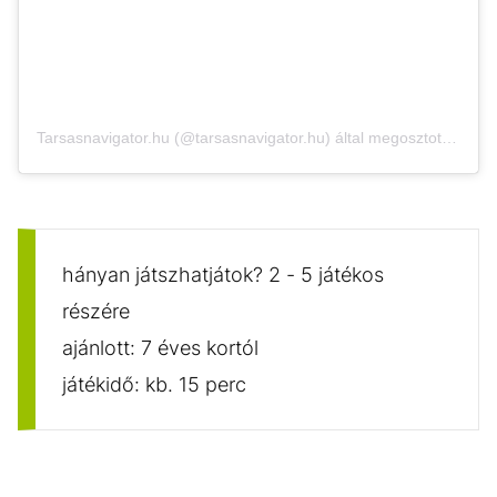
Tarsasnavigator.hu (@tarsasnavigator.hu) által megosztott bejegyzés
hányan játszhatjátok? 2 - 5 játékos
részére
ajánlott: 7 éves kortól
játékidő: kb. 15 perc