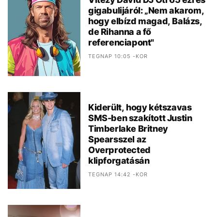
gigabulijáról: „Nem akarom,
hogy elbízd magad, Balázs,
de Rihanna a fő
referenciapont"
TEGNAP 10:05 -KOR
Kiderült, hogy kétszavas
SMS-ben szakított Justin
Timberlake Britney
Spearsszel az
Overprotected
klipforgatásán
TEGNAP 14:42 -KOR