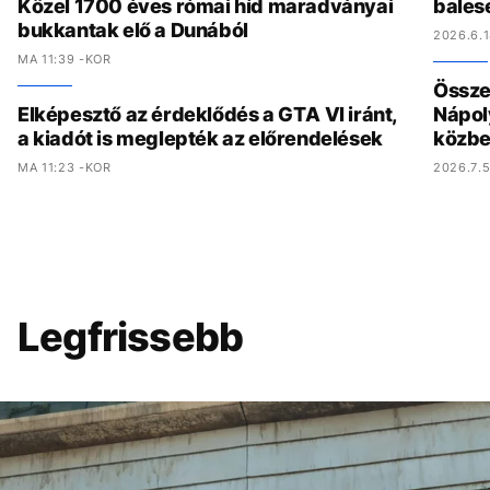
Közel 1700 éves római híd maradványai
bales
bukkantak elő a Dunából
2026.6.1
MA 11:39 -KOR
Összed
Elképesztő az érdeklődés a GTA VI iránt,
Nápol
a kiadót is meglepték az előrendelések
közbe
MA 11:23 -KOR
2026.7.5
Legfrissebb