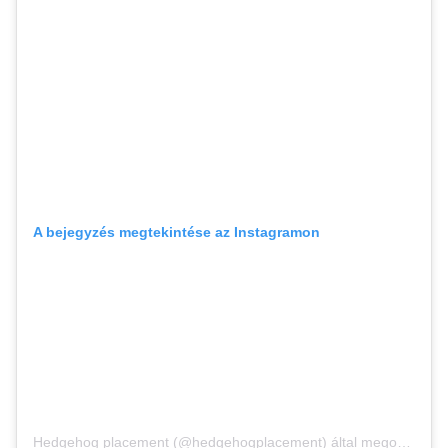
A bejegyzés megtekintése az Instagramon
Hedgehog placement (@hedgehogplacement) által megosztott bejegyzés