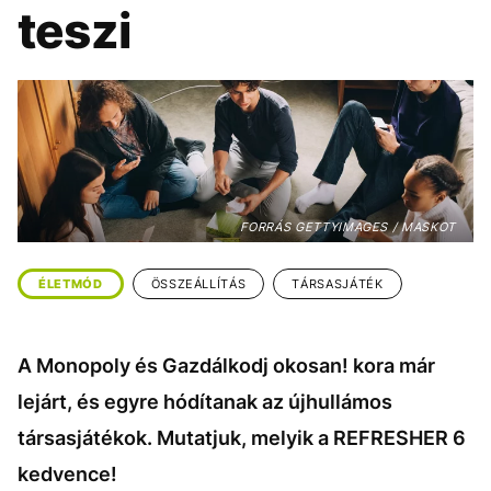
KÖZÉLET
UTAZÁS
teszi
ÉLETMÓD
DESIGN
BESZÉLGETÉSEK
ARCOK
VIDEÓ
TÖRTÉNETEK
GASZTRO
FORRÁS GETTYIMAGES / MASKOT
ÉLETMÓD
ÖSSZEÁLLÍTÁS
TÁRSASJÁTÉK
A Monopoly és Gazdálkodj okosan! kora már
lejárt, és egyre hódítanak az újhullámos
társasjátékok. Mutatjuk, melyik a REFRESHER 6
kedvence!