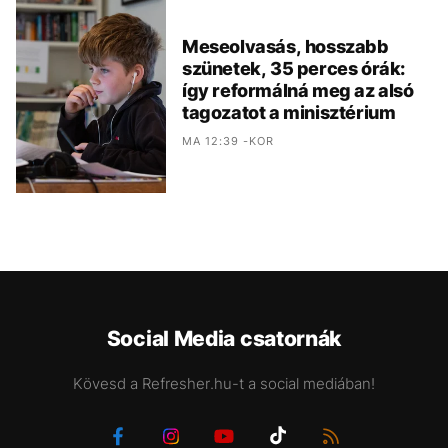
Meseolvasás, hosszabb
szünetek, 35 perces órák:
így reformálná meg az alsó
tagozatot a minisztérium
MA 12:39 -KOR
Social Media csatornák
Kövesd a Refresher.hu-t a social mediában!