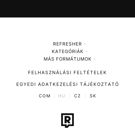
REFRESHER
KATEGÓRIÁK
Médiaajánlat
MÁS FORMÁTUMOK
Zene
Impresszum
Kiemelt tartalmak
Divat
FELHASZNÁLÁSI FELTÉTELEK
Videó
Kultúra
EGYEDI ADATKEZELÉSI TÁJÉKOZTATÓ
Kvíz
ENTR
COM
|
HU
|
CZ
|
SK
Film + sorozat
Tech-Tudomány
Sport