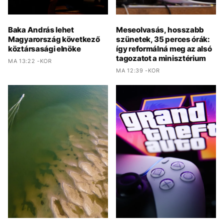
Baka András lehet
Meseolvasás, hosszabb
Magyarország következő
szünetek, 35 perces órák:
köztársasági elnöke
így reformálná meg az alsó
tagozatot a minisztérium
MA 13:22 -KOR
MA 12:39 -KOR