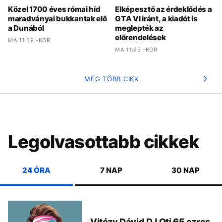
Közel 1700 éves római híd
Elképesztő az érdeklődés a
maradványai bukkantak elő
GTA VI iránt, a kiadót is
a Dunából
meglepték az
előrendelések
MA 11:39 -KOR
MA 11:23 -KOR
MÉG TÖBB CIKK
Legolvasottabb cikkek
24 ÓRA
7 NAP
30 NAP
Vitézy Dávid DJ Oti 65 ezres