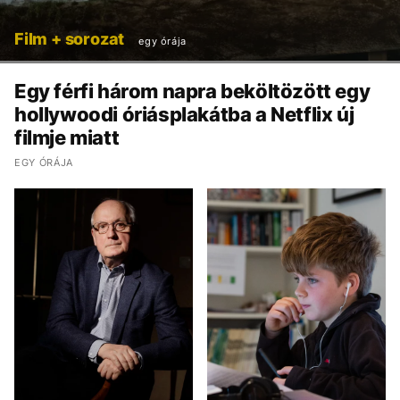
Film + sorozat
egy órája
Egy férfi három napra beköltözött egy
hollywoodi óriásplakátba a Netflix új
filmje miatt
EGY ÓRÁJA