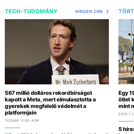
TECH-TUDOMÁNY
TÖRT
MINDEN CIKK
567 millió dolláros rekordbírságot
Egy 19
kapott a Meta, mert elmulasztotta a
ötlet
gyerekek megfelelő védelmét a
mint 
platformjain
2026.7.1
TEGNAP 11:00 -KOR
5 híre