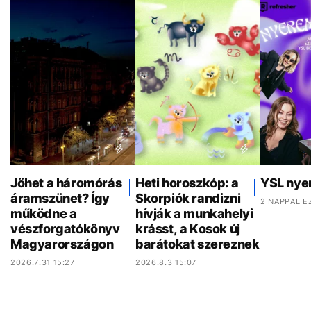
Jöhet a háromórás
Heti horoszkóp: a
YSL nye
áramszünet? Így
Skorpiók randizni
2 NAPPAL E
működne a
hívják a munkahelyi
vészforgatókönyv
krásst, a Kosok új
Magyarországon
barátokat szereznek
2026.7.31 15:27
2026.8.3 15:07