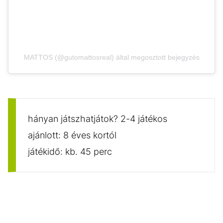
MATTOS (@gutomattosreal) által megosztott bejegyzés
hányan játszhatjátok? 2-4 játékos
ajánlott: 8 éves kortól
játékidő: kb. 45 perc