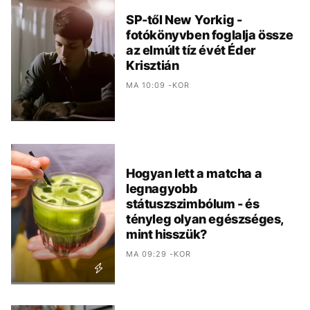
SP-től New Yorkig -
fotókönyvben foglalja össze
az elmúlt tíz évét Éder
Krisztián
MA 10:09 -KOR
Hogyan lett a matcha a
legnagyobb
státuszszimbólum - és
tényleg olyan egészséges,
mint hisszük?
MA 09:29 -KOR