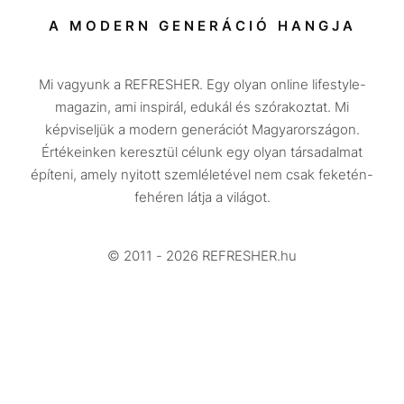
Társadalom
A MODERN GENERÁCIÓ HANGJA
Közélet
Mi vagyunk a REFRESHER. Egy olyan online lifestyle-
Utazás
magazin, ami inspirál, edukál és szórakoztat. Mi
Életmód
képviseljük a modern generációt Magyarországon.
Értékeinken keresztül célunk egy olyan társadalmat
Design
építeni, amely nyitott szemléletével nem csak feketén-
Beszélgetések
fehéren látja a világot.
Arcok
© 2011 - 2026 REFRESHER.hu
Videó
Történetek
Gasztro