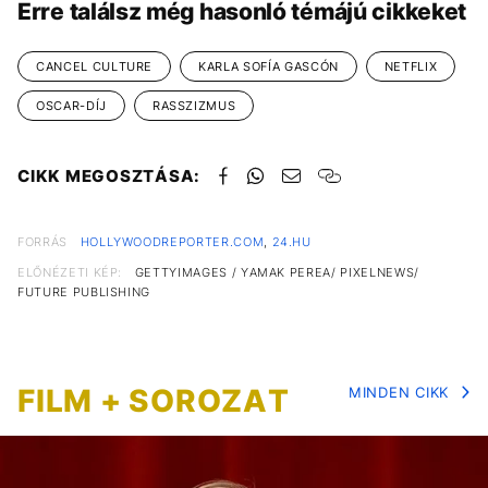
Erre találsz még hasonló témájú cikkeket
CANCEL CULTURE
KARLA SOFÍA GASCÓN
NETFLIX
OSCAR-DÍJ
RASSZIZMUS
CIKK MEGOSZTÁSA:
FORRÁS
HOLLYWOODREPORTER.COM
,
24.HU
ELŐNÉZETI KÉP:
GETTYIMAGES / YAMAK PEREA/ PIXELNEWS/
FUTURE PUBLISHING
FILM + SOROZAT
MINDEN CIKK