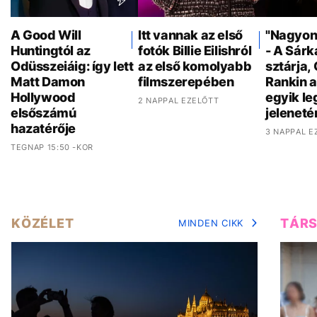
A Good Will
Itt vannak az első
"Nagyon 
Huntingtól az
fotók Billie Eilishról
- A Sár
Odüsszeiáig: így lett
az első komolyabb
sztárja,
Matt Damon
filmszerepében
Rankin a
Hollywood
egyik l
2 NAPPAL EZELŐTT
elsőszámú
jeleneté
hazatérője
3 NAPPAL E
TEGNAP 15:50 -KOR
KÖZÉLET
TÁR
MINDEN CIKK