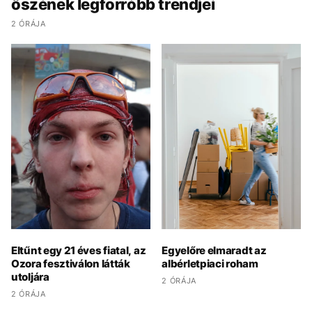
őszének legforróbb trendjei
2 ÓRÁJA
Eltűnt egy 21 éves fiatal, az
Egyelőre elmaradt az
Ozora fesztiválon látták
albérletpiaci roham
utoljára
2 ÓRÁJA
2 ÓRÁJA