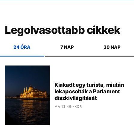
Legolvasottabb cikkek
24 ÓRA
7 NAP
30 NAP
Kiakadt egy turista, miután
lekapcsolták a Parlament
díszkivilágítását
MA 13:49 -KOR