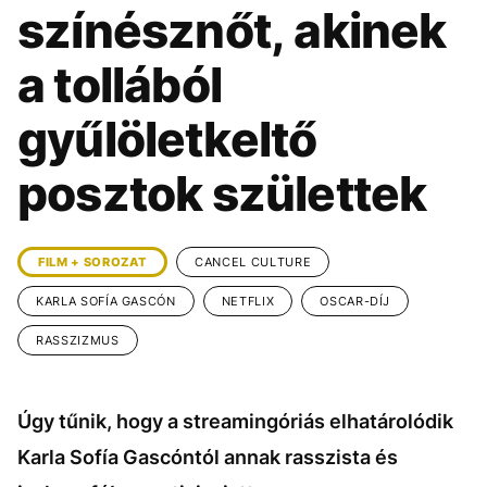
KÖZÉLET
UTAZÁS
színésznőt, akinek
ÉLETMÓD
DESIGN
a tollából
BESZÉLGETÉSEK
ARCOK
gyűlöletkeltő
VIDEÓ
TÖRTÉNETEK
posztok születtek
GASZTRO
FILM + SOROZAT
CANCEL CULTURE
KARLA SOFÍA GASCÓN
NETFLIX
OSCAR-DÍJ
RASSZIZMUS
Úgy tűnik, hogy a streamingóriás elhatárolódik
Karla Sofía Gascóntól annak rasszista és