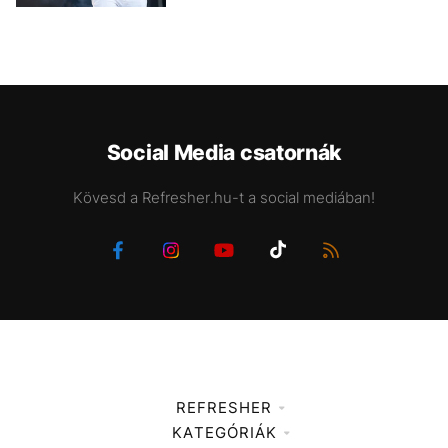
Social Media csatornák
Kövesd a Refresher.hu-t a social mediában!
REFRESHER
KATEGÓRIÁK
Médiaajánlat