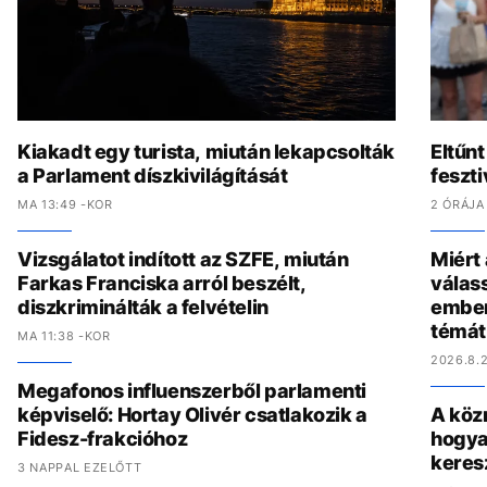
Kiakadt egy turista, miután lekapcsolták
Eltűnt
a Parlament díszkivilágítását
feszti
MA 13:49 -KOR
2 ÓRÁJA
Vizsgálatot indított az SZFE, miután
Miért
Farkas Franciska arról beszélt,
válas
diszkriminálták a felvételin
ember
témát
MA 11:38 -KOR
2026.8.2
Megafonos influenszerből parlamenti
képviselő: Hortay Olivér csatlakozik a
A köz
Fidesz-frakcióhoz
hogya
keres
3 NAPPAL EZELŐTT