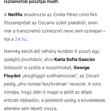
iszlamofób posztjai miatt.
A
Netflix
leradírozta az
Emilia Pérez
című film
főszereplőjét az Oscarra szánt plakátról, amin
már a transznemű színésznő neve sem szerepel –
írja a
24.hu.
Nemrég került elő néhány korábbi X-poszt egy
újságíró jóvoltából, ahol
Karla Sofía Gascón
többször is szidta a muszlimokat,
George
Floydot
„drogfüggő szélhámosnak”, az Oscart
pedig „afro-koreai fesztiválnak” nevezte. A sors
iróniája, hogy idén ő maga is jelölt az általa
kritizált díjátadón, a jelöléstől pedig a követelések
ellenére sem lépett vissza.