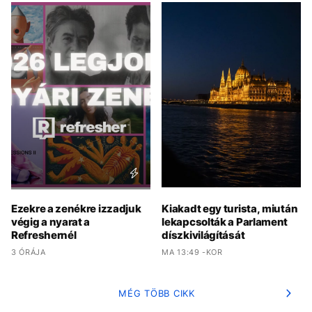
Ezekre a zenékre izzadjuk
Kiakadt egy turista, miután
végig a nyarat a
lekapcsolták a Parlament
Refreshernél
díszkivilágítását
3 ÓRÁJA
MA 13:49 -KOR
MÉG TÖBB CIKK