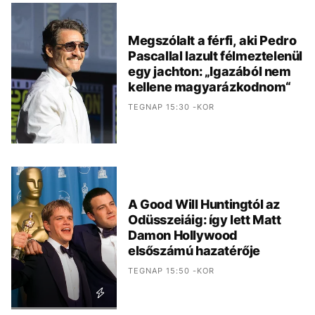
Megszólalt a férfi, aki Pedro
Pascallal lazult félmeztelenül
egy jachton: „Igazából nem
kellene magyarázkodnom“
TEGNAP 15:30 -KOR
A Good Will Huntingtól az
Odüsszeiáig: így lett Matt
Damon Hollywood
elsőszámú hazatérője
TEGNAP 15:50 -KOR