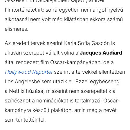
összesen 13 Oscar-jelölést kapott, amivel
filmtörténetet írt: soha egyetlen nem angol nyelvű
alkotásnál nem volt még kilátásban ekkora számú
elismerés.
Az eredeti tervek szerint Karla Sofía Gascón is
aktívan szerepet vállalt volna a
Jacques Audiard
által rendezett film Oscar-kampányában, de a
Hollywood Reporter
szerint a tervekkel ellentétben
Los Angelesbe sem utazik el. Ezzel egybecseng
a Netflix húzása, miszerint nem szerepeltetik a
színésznőt a nominációkat is tartalmazó, Oscar-
kampányra készült plakáton, amin még a nevét
sem tüntették fel.