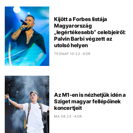
Kijött a Forbes listája
Magyarország
„legértékesebb“ celebjeiről:
Palvin Barbi végzett az
utolsó helyen
TEGNAP 10:23 -KOR
Az M1-en is nézhetjük idén a
Sziget magyar fellépőinek
koncertjeit
MA 08:23 -KOR