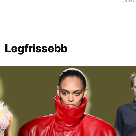
TEGNAP 
Legfrissebb