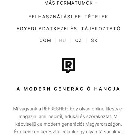
MÁS FORMÁTUMOK
Zene
Impresszum
Kiemelt tartalmak
Divat
FELHASZNÁLÁSI FELTÉTELEK
Videó
Kultúra
EGYEDI ADATKEZELÉSI TÁJÉKOZTATÓ
Kvíz
ENTR
COM
|
HU
|
CZ
|
SK
Film + sorozat
Tech-Tudomány
Sport
Társadalom
A MODERN GENERÁCIÓ HANGJA
Közélet
Mi vagyunk a REFRESHER. Egy olyan online lifestyle-
Utazás
magazin, ami inspirál, edukál és szórakoztat. Mi
Életmód
képviseljük a modern generációt Magyarországon.
Értékeinken keresztül célunk egy olyan társadalmat
Design