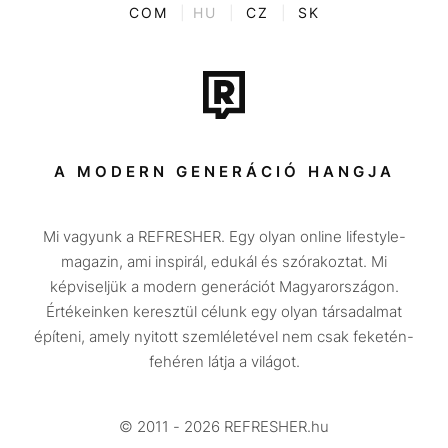
ENTR
COM
|
HU
|
CZ
|
SK
Film + sorozat
Tech-Tudomány
Sport
Társadalom
A MODERN GENERÁCIÓ HANGJA
Közélet
Mi vagyunk a REFRESHER. Egy olyan online lifestyle-
Utazás
magazin, ami inspirál, edukál és szórakoztat. Mi
Életmód
képviseljük a modern generációt Magyarországon.
Értékeinken keresztül célunk egy olyan társadalmat
Design
építeni, amely nyitott szemléletével nem csak feketén-
Beszélgetések
fehéren látja a világot.
Arcok
© 2011 - 2026 REFRESHER.hu
Videó