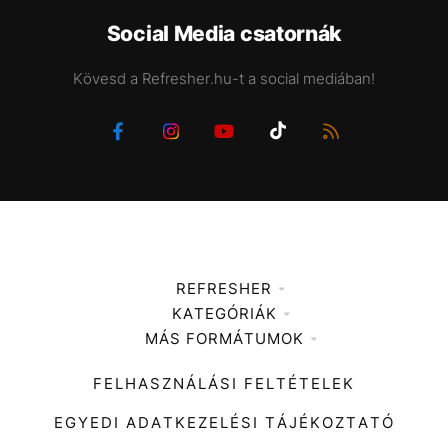
Social Media csatornák
Kövesd a Refresher.hu-t a social mediában!
REFRESHER
KATEGÓRIÁK
Médiaajánlat
MÁS FORMÁTUMOK
Zene
Impresszum
Kiemelt tartalmak
Divat
FELHASZNÁLÁSI FELTÉTELEK
Videó
Kultúra
EGYEDI ADATKEZELÉSI TÁJÉKOZTATÓ
Kvíz