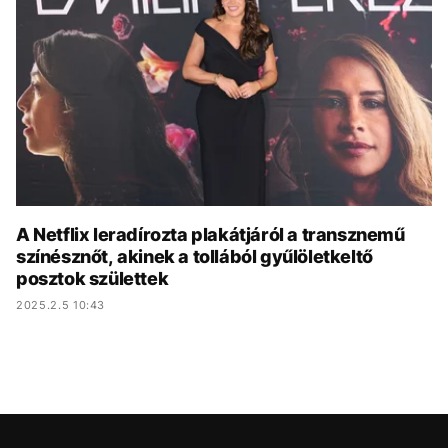
KÖZÉLET
UTAZÁS
ÉLETMÓD
DESIGN
BESZÉLGETÉSEK
ARCOK
VIDEÓ
TÖRTÉNETEK
GASZTRO
A Netflix leradírozta plakátjáról a transznemű
színésznőt, akinek a tollából gyűlöletkeltő
posztok születtek
2025.2.5 10:43