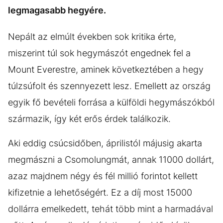
legmagasabb hegyére.
Nepált az elmúlt években sok kritika érte,
miszerint túl sok hegymászót engednek fel a
Mount Everestre, aminek következtében a hegy
túlzsúfolt és szennyezett lesz. Emellett az ország
egyik fő bevételi forrása a külföldi hegymászókból
származik, így két erős érdek találkozik.
Aki eddig csúcsidőben, áprilistól májusig akarta
megmászni a Csomolungmát, annak 11000 dollárt,
azaz majdnem négy és fél millió forintot kellett
kifizetnie a lehetőségért. Ez a díj most 15000
dollárra emelkedett, tehát több mint a harmadával