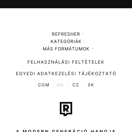
REFRESHER
KATEGÓRIÁK
Médiaajánlat
MÁS FORMÁTUMOK
Zene
Impresszum
Kiemelt tartalmak
Divat
FELHASZNÁLÁSI FELTÉTELEK
Videó
Kultúra
EGYEDI ADATKEZELÉSI TÁJÉKOZTATÓ
Kvíz
ENTR
COM
|
HU
|
CZ
|
SK
Film + sorozat
Tech-Tudomány
Sport
Társadalom
A MODERN GENERÁCIÓ HANGJA