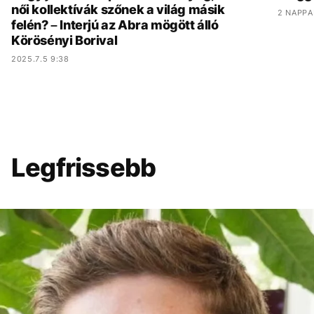
női kollektívák szőnek a világ másik
2 NAPPA
felén? – Interjú az Abra mögött álló
Körösényi Borival
2025.7.5 9:38
Legfrissebb