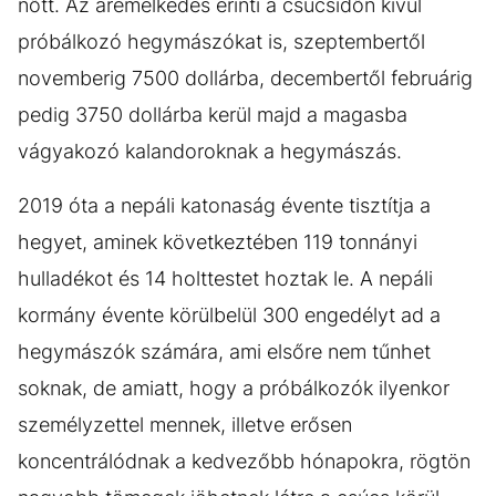
nőtt. Az áremelkedés érinti a csúcsidőn kívül
próbálkozó hegymászókat is, szeptembertől
novemberig 7500 dollárba, decembertől februárig
pedig 3750 dollárba kerül majd a magasba
vágyakozó kalandoroknak a hegymászás.
2019 óta a nepáli katonaság évente tisztítja a
hegyet, aminek következtében 119 tonnányi
hulladékot és 14 holttestet hoztak le. A nepáli
kormány évente körülbelül 300 engedélyt ad a
hegymászók számára, ami elsőre nem tűnhet
soknak, de amiatt, hogy a próbálkozók ilyenkor
személyzettel mennek, illetve erősen
koncentrálódnak a kedvezőbb hónapokra, rögtön