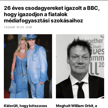
26 éves csodagyereket igazolt a BBC,
hogy igazodjon a fiatalok
médiafogyasztási szokásaihoz
TEGNAP 16:03 -KOR
Kiderült, hogy kétszavas
Meghalt William Orbit, a