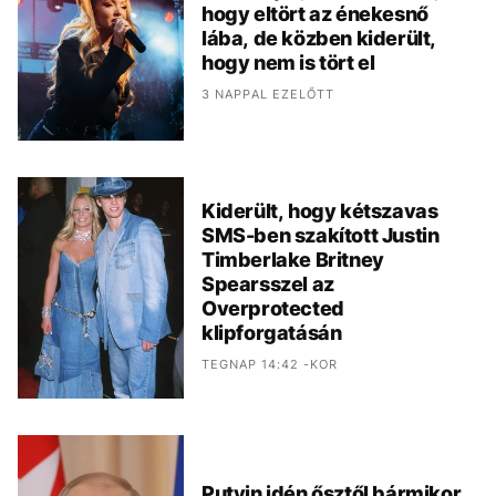
hogy eltört az énekesnő
lába, de közben kiderült,
hogy nem is tört el
3 NAPPAL EZELŐTT
Kiderült, hogy kétszavas
SMS-ben szakított Justin
Timberlake Britney
Spearsszel az
Overprotected
klipforgatásán
TEGNAP 14:42 -KOR
Putyin idén ősztől bármikor