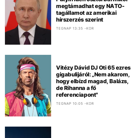
megtámadhat egy NATO-
tagállamot az amerikai
hírszerzés szerint
TEGNAP 13:35 -KOR
Vitézy Dávid DJ Oti 65 ezres
gigabulijáról: „Nem akarom,
hogy elbízd magad, Balázs,
de Rihanna a fő
referenciapont"
TEGNAP 10:05 -KOR