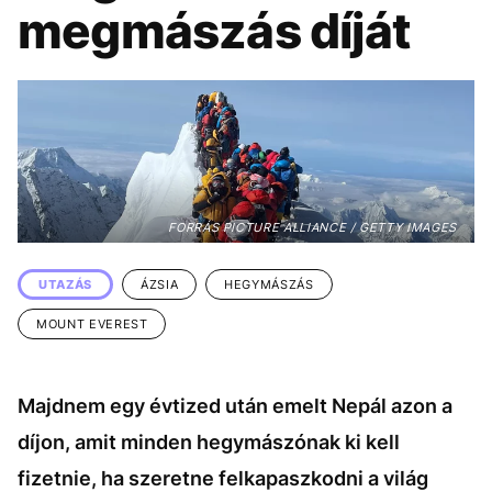
KÖZÉLET
UTAZÁS
megmászás díját
ÉLETMÓD
DESIGN
BESZÉLGETÉSEK
ARCOK
VIDEÓ
TÖRTÉNETEK
GASZTRO
FORRÁS PICTURE ALLIANCE / GETTY IMAGES
UTAZÁS
ÁZSIA
HEGYMÁSZÁS
MOUNT EVEREST
Majdnem egy évtized után emelt Nepál azon a
díjon, amit minden hegymászónak ki kell
fizetnie, ha szeretne felkapaszkodni a világ