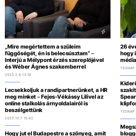
„Mire megértettem a szüleim
26 év
függőségét, én is belecsúsztam” –
hogy i
Interjú a Mélypont érzés szereplőjével
média
és Wéber Ágnes szakemberrel
TEGNAP 
2025.2.6 13:18
Kider
Lecsekkoljuk a randipartnerünket, a HR
szakít
meg minket – Fejes-Vékássy Lilivel az
Spear
online stalkolás árnyoldalairól is
klipf
beszélgettünk
TEGNAP 
2025.10.7 15:42
Megszó
Hogy jut el Budapestre a szőnyeg, amit
blogg