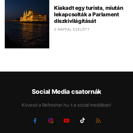
Kiakadt egy turista, miután
lekapcsolták a Parlament
díszkivilágítását
2 NAPPAL EZELŐTT
Social Media csatornák
Kövesd a Refresher.hu-t a social mediában!