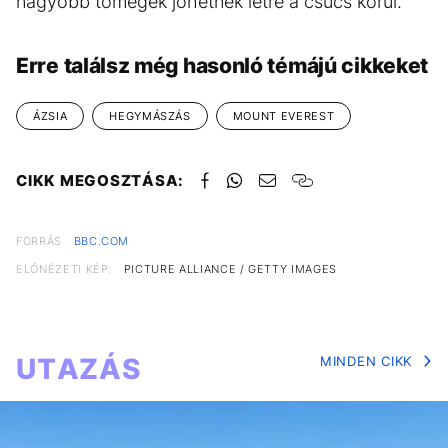
nagyobb tömegek jöhetnek létre a csúcs körül.
Erre találsz még hasonló témájú cikkeket
ÁZSIA
HEGYMÁSZÁS
MOUNT EVEREST
CIKK MEGOSZTÁSA:
FORRÁS
BBC.COM
ELŐNÉZETI KÉP:
PICTURE ALLIANCE / GETTY IMAGES
UTAZÁS
MINDEN CIKK