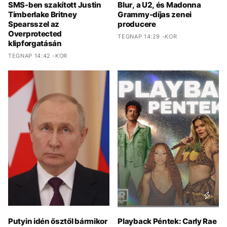
SMS-ben szakított Justin
Blur, a U2, és Madonna
Timberlake Britney
Grammy-díjas zenei
Spearsszel az
producere
Overprotected
TEGNAP 14:29 -KOR
klipforgatásán
TEGNAP 14:42 -KOR
Putyin idén ősztől bármikor
Playback Péntek: Carly Rae