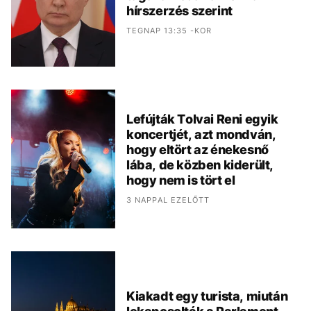
hírszerzés szerint
TEGNAP 13:35 -KOR
Lefújták Tolvai Reni egyik
koncertjét, azt mondván,
hogy eltört az énekesnő
lába, de közben kiderült,
hogy nem is tört el
3 NAPPAL EZELŐTT
Kiakadt egy turista, miután