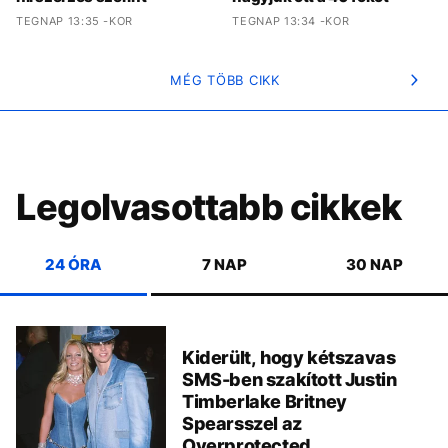
TEGNAP 13:35 -KOR
TEGNAP 13:34 -KOR
MÉG TÖBB CIKK
Legolvasottabb cikkek
24 ÓRA
7 NAP
30 NAP
Kiderült, hogy kétszavas
SMS-ben szakított Justin
Timberlake Britney
Spearsszel az
Overprotected