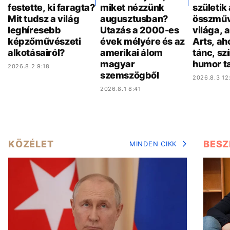
festette, ki faragta?
miket nézzünk
születik 
Mit tudsz a világ
augusztusban?
összműv
leghíresebb
Utazás a 2000-es
világa, 
képzőművészeti
évek mélyére és az
Arts, ah
alkotásairól?
amerikai álom
tánc, sz
magyar
humor ta
2026.8.2 9:18
szemszögből
2026.8.3 12
2026.8.1 8:41
KÖZÉLET
BESZ
MINDEN CIKK