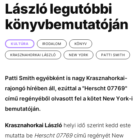
KÖZÉLET
UTAZÁS
László legutóbbi
ÉLETMÓD
DESIGN
könyvbemutatóján
BESZÉLGETÉSEK
ARCOK
VIDEÓ
TÖRTÉNETEK
KULTÚRA
IRODALOM
KÖNYV
GASZTRO
KRASZNAHORKAI LÁSZLÓ
NEW YORK
PATTI SMITH
Patti Smith egyébként is nagy Krasznahorkai-
rajongó hírében áll, ezúttal a "Herscht 07769"
című regényéből olvasott fel a kötet New York-i
bemutatóján.
Krasznahorkai László
helyi idő szerint kedd este
mutatta be
Herscht 07769
című regényét New