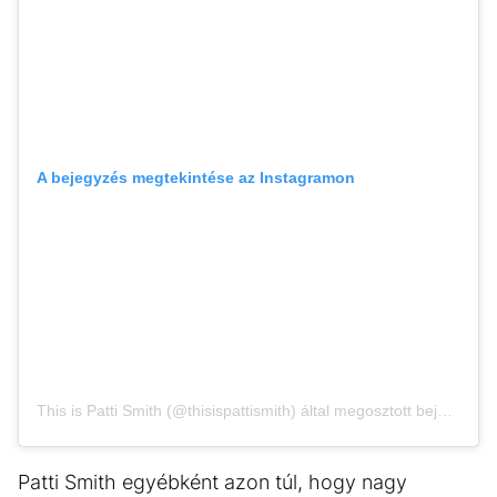
A bejegyzés megtekintése az Instagramon
This is Patti Smith (@thisispattismith) által megosztott bejegyzés
Patti Smith egyébként azon túl, hogy nagy