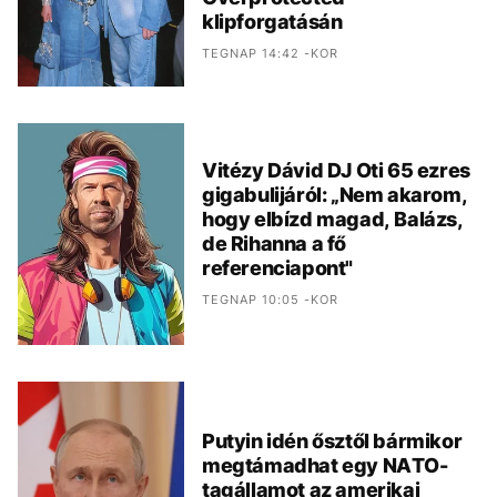
klipforgatásán
TEGNAP 14:42 -KOR
Vitézy Dávid DJ Oti 65 ezres
gigabulijáról: „Nem akarom,
hogy elbízd magad, Balázs,
de Rihanna a fő
referenciapont"
TEGNAP 10:05 -KOR
Putyin idén ősztől bármikor
megtámadhat egy NATO-
tagállamot az amerikai