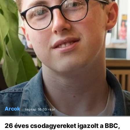
Arcok
tegnap 16:03 -kor
26 éves csodagyereket igazolt a BBC,