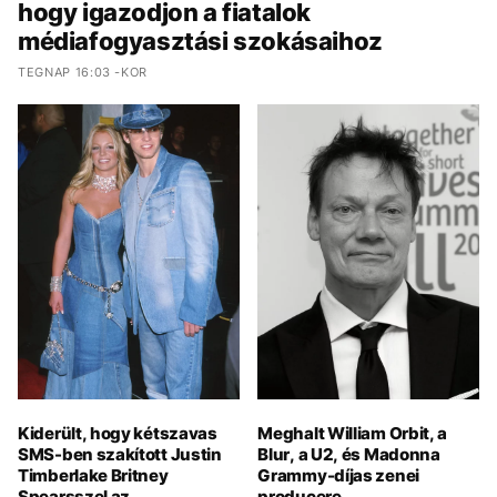
hogy igazodjon a fiatalok
médiafogyasztási szokásaihoz
TEGNAP 16:03 -KOR
Kiderült, hogy kétszavas
Meghalt William Orbit, a
SMS-ben szakított Justin
Blur, a U2, és Madonna
Timberlake Britney
Grammy-díjas zenei
Spearsszel az
producere