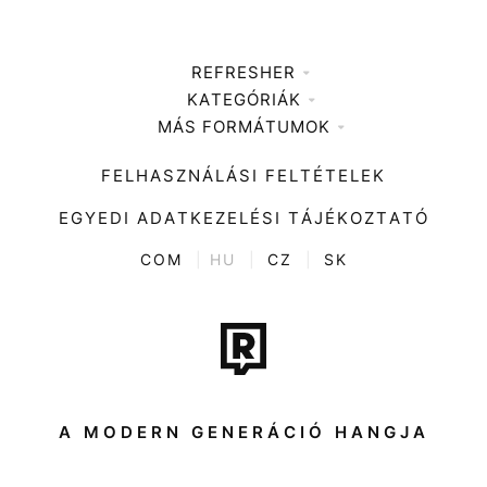
REFRESHER
KATEGÓRIÁK
Médiaajánlat
MÁS FORMÁTUMOK
Zene
Impresszum
Kiemelt tartalmak
Divat
FELHASZNÁLÁSI FELTÉTELEK
Videó
Kultúra
EGYEDI ADATKEZELÉSI TÁJÉKOZTATÓ
Kvíz
ENTR
COM
|
HU
|
CZ
|
SK
Film + sorozat
Tech-Tudomány
Sport
Társadalom
A MODERN GENERÁCIÓ HANGJA
Közélet