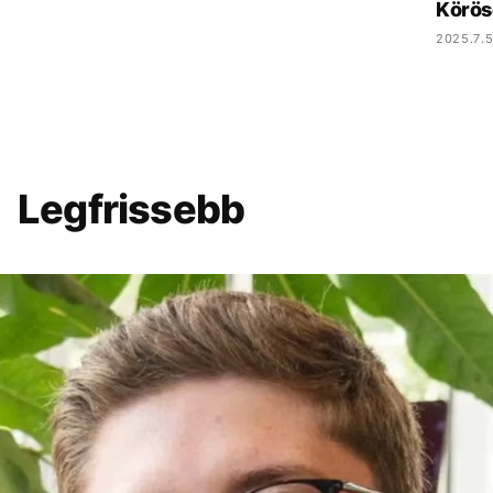
Körös
2025.7.5
Legfrissebb