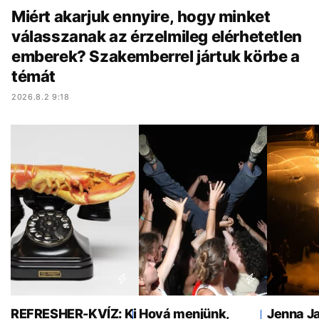
Miért akarjuk ennyire, hogy minket
válasszanak az érzelmileg elérhetetlen
emberek? Szakemberrel jártuk körbe a
témát
2026.8.2 9:18
REFRESHER-KVÍZ: Ki
Hová menjünk,
Jenna Ja