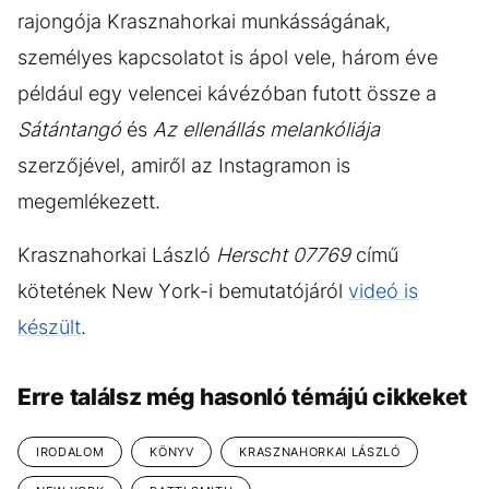
rajongója Krasznahorkai munkásságának,
személyes kapcsolatot is ápol vele, három éve
például egy velencei kávézóban futott össze a
Sátántangó
és
Az ellenállás melankóliája
szerzőjével, amiről az Instagramon is
megemlékezett.
Krasznahorkai László
Herscht 07769
című
kötetének New York-i bemutatójáról
videó is
készült
.
Erre találsz még hasonló témájú cikkeket
IRODALOM
KÖNYV
KRASZNAHORKAI LÁSZLÓ