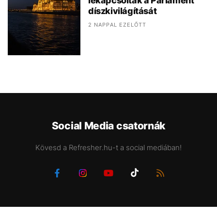
lekapcsolták a Parlament
díszkivilágítását
2 NAPPAL EZELŐTT
Social Media csatornák
Kövesd a Refresher.hu-t a social mediában!