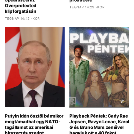
Overprotected
TEGNAP 14:29 -KOR
klipforgatásán
TEGNAP 14:42 -KOR
Putyin idén ősztől bármikor
Playback Péntek: Carly Rae
megtámadhat egy NATO-
Jepsen, Ravyn Lenae, Karol
tagállamot az amerikai
G és Bruno Mars zenéivel
hírszerzés szerint
hagyjuk ott a 40 fokot