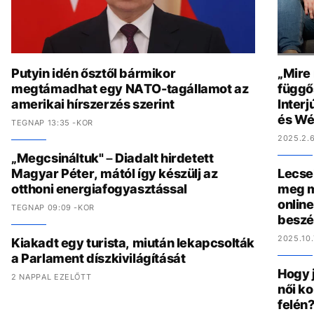
Putyin idén ősztől bármikor
„Mire
megtámadhat egy NATO-tagállamot az
függő
amerikai hírszerzés szerint
Interj
és Wé
TEGNAP 13:35 -KOR
2025.2.6
„Megcsináltuk" – Diadalt hirdetett
Magyar Péter, mától így készülj az
Lecse
otthoni energiafogyasztással
meg m
online
TEGNAP 09:09 -KOR
beszé
2025.10.
Kiakadt egy turista, miután lekapcsolták
a Parlament díszkivilágítását
Hogy 
2 NAPPAL EZELŐTT
női ko
felén?