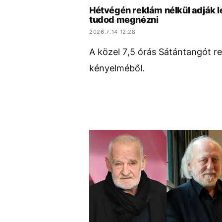
Hétvégén reklám nélkül adják l
tudod megnézni
2026.7.14 12:28
A közel 7,5 órás Sátántangót 
kényelméből.