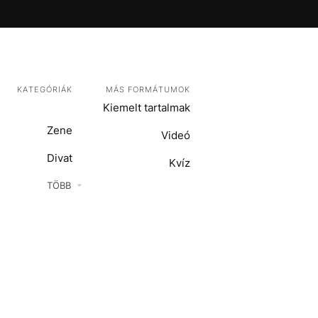
KATEGÓRIÁK
MÁS FORMÁTUMOK
Kiemelt tartalmak
Zene
Videó
Divat
Kvíz
Kultúra
TÖBB
ENTR
Film + sorozat
ech-Tudomány
Sport