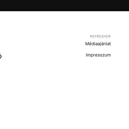
REFRESHER
Médiaajánlat
Impresszum
Ó
T