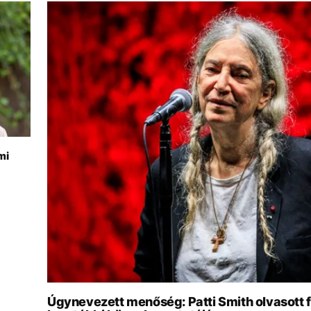
mi
Úgynevezett menőség: Patti Smith olvasott f