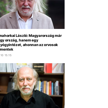
nahorkai László: Magyarország már
gy ország, hanem egy
yógyintézet, ahonnan az orvosok
lmentek
10 15:15