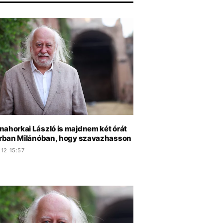
nahorkai László is majdnem két órát
sorban Milánóban, hogy szavazhasson
12 15:57