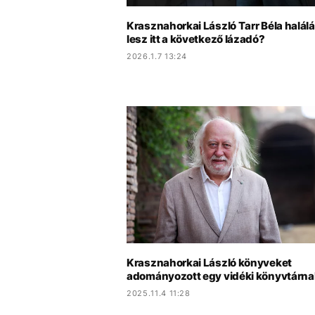
Krasznahorkai László Tarr Béla halálár
lesz itt a következő lázadó?
2026.1.7 13:24
Krasznahorkai László könyveket
adományozott egy vidéki könyvtárna
2025.11.4 11:28