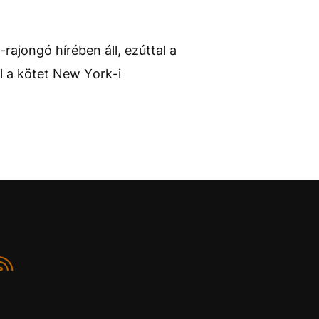
rajongó hírében áll, ezúttal a
l a kötet New York-i