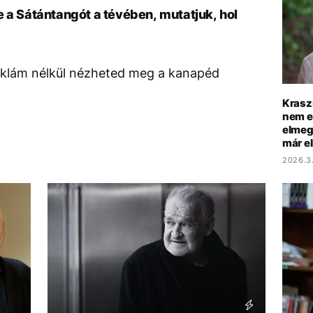
e a Sátántangót a tévében, mutatjuk, hol
reklám nélkül nézheted meg a kanapéd
Krasz
nem e
elmeg
már e
2026.3.