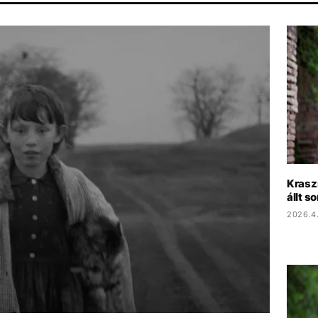
FIDESZ
CHRISTOPHER NOLAN
TIKTOK
HŐSÉG
Krasz
állt 
2026.4.