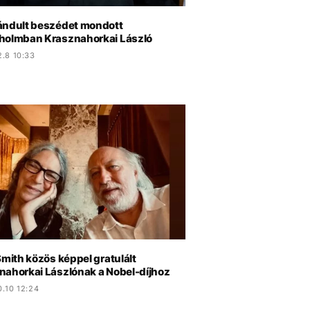
ándult beszédet mondott
holmban Krasznahorkai László
2.8 10:33
Smith közös képpel gratulált
nahorkai Lászlónak a Nobel-díjhoz
.10 12:24