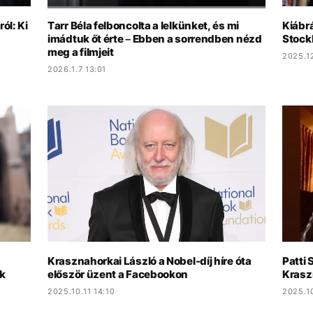
ól: Ki
Tarr Béla felboncolta a lelkünket, és mi
Kiábr
imádtuk őt érte – Ebben a sorrendben nézd
Stock
meg a filmjeit
2025.1
2026.1.7 13:01
Krasznahorkai László a Nobel-díj híre óta
Patti 
k
először üzent a Facebookon
Krasz
2025.10.11 14:10
2025.10