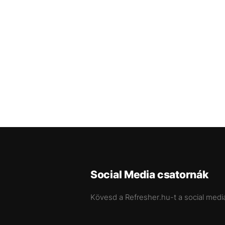
Social Media csatornák
Kövesd a Refresher.hu-t a social medi