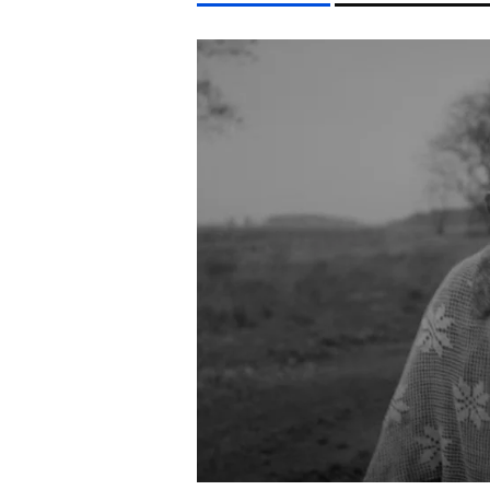
LIFESTYLE TÉMÁK
DUNA
KONCERT
ENERGIAVÁLSÁG
MADONNA
EGYÉB FORMÁTUMOK
REFRESHER
Kiemelt tartalmak
Videó
Kvíz
Médiaajánlat
Impresszum