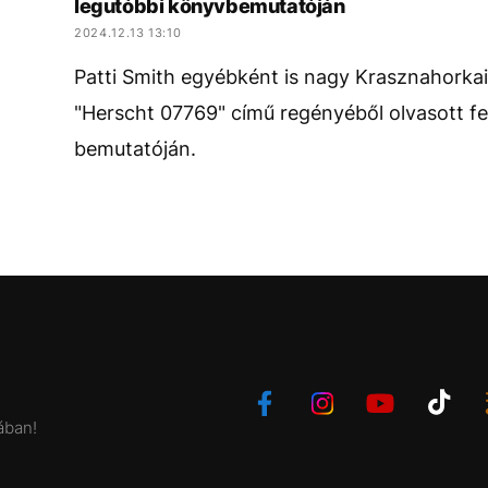
legutóbbi könyvbemutatóján
2024.12.13 13:10
Patti Smith egyébként is nagy Krasznahorkai-
"Herscht 07769" című regényéből olvasott fe
bemutatóján.
ában!