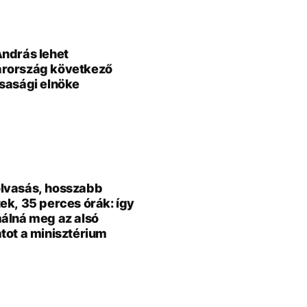
ndrás lehet
rország következő
sasági elnöke
lvasás, hosszabb
ek, 35 perces órák: így
álná meg az alsó
tot a minisztérium