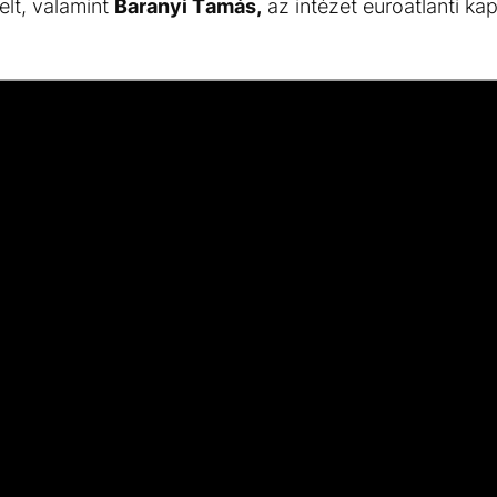
lt, valamint
Baranyi Tamás,
az intézet euroatlanti ka