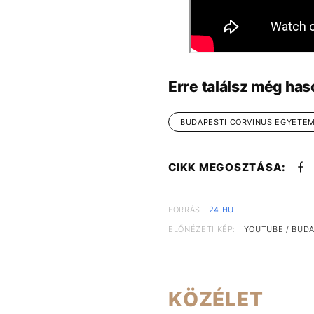
Erre találsz még has
BUDAPESTI CORVINUS EGYETE
CIKK MEGOSZTÁSA:
FORRÁS
24.HU
ELŐNÉZETI KÉP:
YOUTUBE / BUD
KÖZÉLET