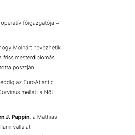
. operatív főigazgatója –
, hogy Molnárt nevezhetik
 A friss mesterdiplomás
totta posztján.
eddig az EuroAtlantic
Corvinus mellett a Női
n J. Pappin
, a Mathias
lami vállalat