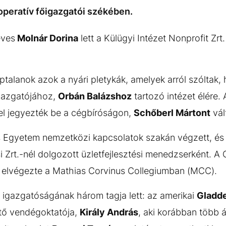
operatív főigazgatói székében.
éves
Molnár Dorina
lett a Külügyi Intézet Nonprofit Zrt
aptalanok azok a nyári pletykák, amelyek arról szóltak
igazgatójához,
Orbán Balázshoz
tartozó intézet élére.
el jegyezték be a cégbíróságon,
Schőberl Mártont
vál
s Egyetem nemzetközi kapcsolatok szakán végzett, és 
Zrt.-nél dolgozott üzletfejlesztési menedzserként. A 
s elvégezte a Mathias Corvinus Collegiumban (MCC).
 igazgatóságának három tagja lett: az amerikai
Gladde
tő vendégoktatója,
Király András
, aki korábban több ál