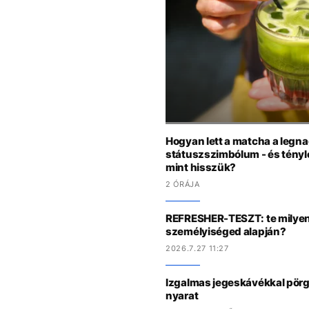
Hogyan lett a matcha a legn
státuszszimbólum - és tényl
mint hisszük?
2 ÓRÁJA
REFRESHER-TESZT: te milyen 
személyiséged alapján?
2026.7.27 11:27
Izgalmas jegeskávékkal pörge
nyarat