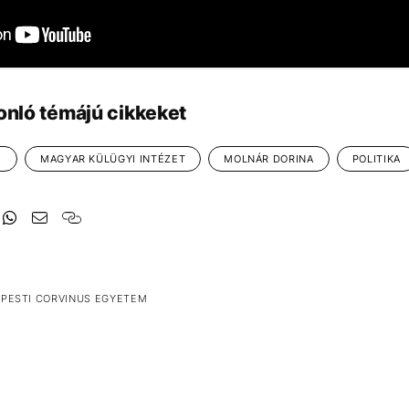
onló témájú cikkeket
M
MAGYAR KÜLÜGYI INTÉZET
MOLNÁR DORINA
POLITIKA
APESTI CORVINUS EGYETEM