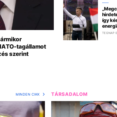
„Megcs
hirdet
így kés
energi
TEGNAP 0
bármikor
NATO-tagállamot
zés szerint
TÁRSADALOM
MINDEN CIKK