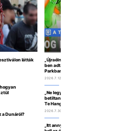
esztiválon látták
„Újraélném az életérzést, amit ezek a ze
ben adtak“ – ilyen volt az OG Fluor buli a
Parkban🐧
2026.7.12 9:42
 hogyan
sztül
„Ne legyen elektromos cumi” – Mit szólná
betiltanák 16 év alatt a social media hasz
Te Hangod
2026.7.30 15:46
 a Dunáról?
„Itt annyira felszabadult az ember, hogy 
kell az életet” – A Campus Fesztiválon jár