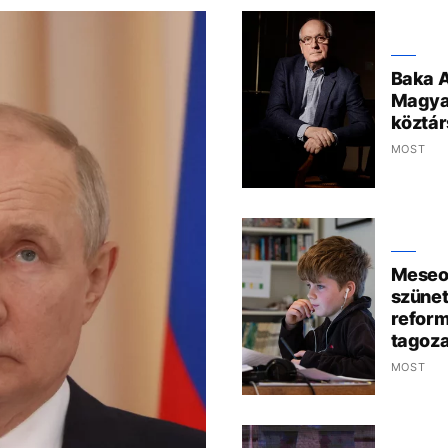
Baka A
Magya
köztár
MOST
Meseo
szünet
reform
tagoza
MOST