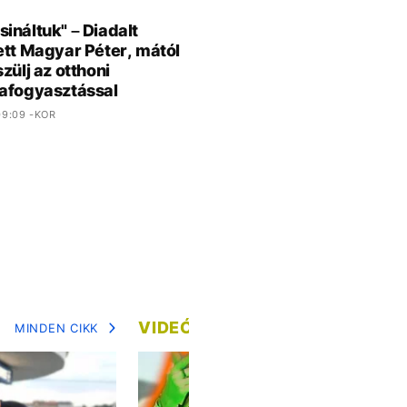
ináltuk" – Diadalt
ett Magyar Péter, mától
zülj az otthoni
afogyasztással
9:09 -KOR
VIDEÓ
MINDEN CIKK
MIN