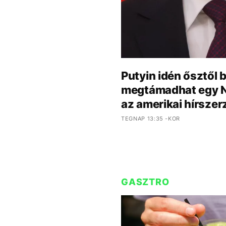
Putyin idén ősztől 
megtámadhat egy 
az amerikai hírszer
TEGNAP 13:35 -KOR
GASZTRO