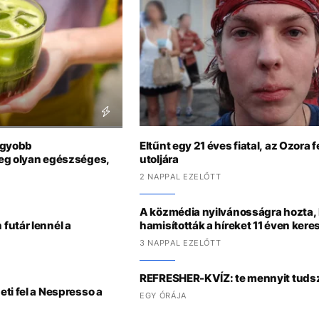
agyobb
Eltűnt egy 21 éves fiatal, az Ozora f
eg olyan egészséges,
utoljára
2 NAPPAL EZELŐTT
A közmédia nyilvánosságra hozta,
futár lennél a
hamisították a híreket 11 éven kere
3 NAPPAL EZELŐTT
REFRESHER-KVÍZ: te mennyit tudsz
ti fel a Nespresso a
EGY ÓRÁJA