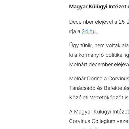
EGYÉB FORMÁTUMOK
REFRESHER
Magyar Külügyi Intézet 
Kiemelt tartalmak
Videó
Kvíz
Médiaajánlat
Impresszum
December elejével a 25 
írja a
24.hu.
Úgy tűnik, nem voltak al
ki a kormányfő politikai 
Molnárt december elejév
Molnár Dorina a Corvinu
Tanácsadó és Befektetési 
Közéleti Vezetőképzőt i
A Magyar Külügyi Intézet
Corvinus Collegium veze