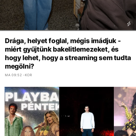
Drága, helyet foglal, mégis imádjuk -
miért gyűjtünk bakelitlemezeket, és
hogy lehet, hogy a streaming sem tudta
megölni?
MA 09:52 -KOR