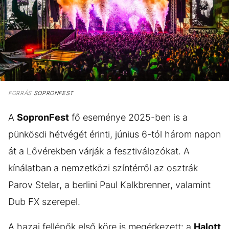
FORRÁS
SOPRONFEST
A
SopronFest
fő eseménye 2025-ben is a
pünkösdi hétvégét érinti, június 6-tól három napon
át a Lővérekben várják a fesztiválozókat. A
kínálatban a nemzetközi színtérről az osztrák
Parov Stelar, a berlini Paul Kalkbrenner, valamint
Dub FX szerepel.
A hazai fellépők első köre is megérkezett: a
Halott