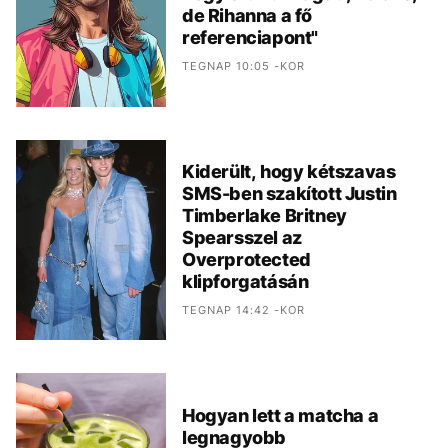
de Rihanna a fő
referenciapont"
TEGNAP 10:05 -KOR
Kiderült, hogy kétszavas
SMS-ben szakított Justin
Timberlake Britney
Spearsszel az
Overprotected
klipforgatásán
TEGNAP 14:42 -KOR
Hogyan lett a matcha a
legnagyobb