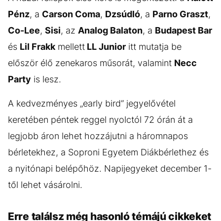
Pénz
, a
Carson Coma
,
Dzsúdló
, a
Parno Graszt
,
Co-Lee
,
Sisi
, az
Analog Balaton
, a
Budapest Bar
és
Lil Frakk
mellett
LL Junior
itt mutatja be
először élő zenekaros műsorát, valamint
Necc
Party
is lesz.
A kedvezményes „early bird” jegyelővétel
keretében péntek reggel nyolctól 72 órán át a
legjobb áron lehet hozzájutni a háromnapos
bérletekhez, a Soproni Egyetem Diákbérlethez és
a nyitónapi belépőhöz. Napijegyeket december 1-
től lehet vásárolni.
Erre találsz még hasonló témájú cikkeket