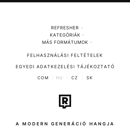
REFRESHER
KATEGÓRIÁK
Médiaajánlat
MÁS FORMÁTUMOK
Zene
Impresszum
Kiemelt tartalmak
Divat
FELHASZNÁLÁSI FELTÉTELEK
Videó
Kultúra
EGYEDI ADATKEZELÉSI TÁJÉKOZTATÓ
Kvíz
ENTR
COM
|
HU
|
CZ
|
SK
Film + sorozat
Tech-Tudomány
Sport
Társadalom
A MODERN GENERÁCIÓ HANGJA