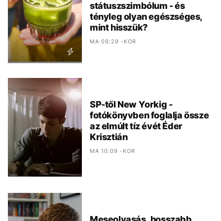
státuszszimbólum - és
tényleg olyan egészséges,
mint hisszük?
MA 09:29 -KOR
SP-től New Yorkig -
fotókönyvben foglalja össze
az elmúlt tíz évét Éder
Krisztián
MA 10:09 -KOR
Meseolvasás, hosszabb