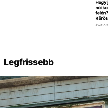
Hogy 
női ko
felén?
Körös
2025.7.5
Legfrissebb