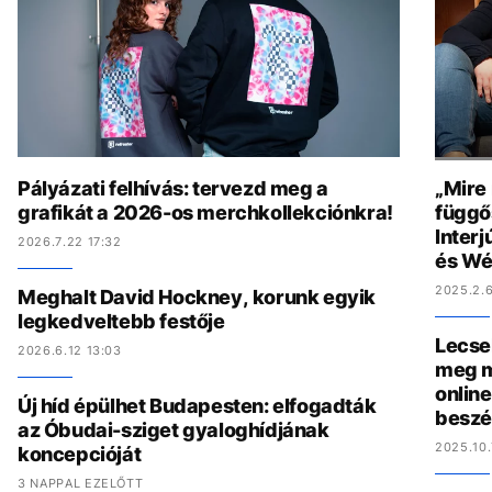
Pályázati felhívás: tervezd meg a
„Mire
grafikát a 2026-os merchkollekciónkra!
függő
Interj
2026.7.22 17:32
és Wé
2025.2.6
Meghalt David Hockney, korunk egyik
legkedveltebb festője
Lecse
2026.6.12 13:03
meg m
online
Új híd épülhet Budapesten: elfogadták
beszé
az Óbudai-sziget gyaloghídjának
2025.10.
koncepcióját
3 NAPPAL EZELŐTT