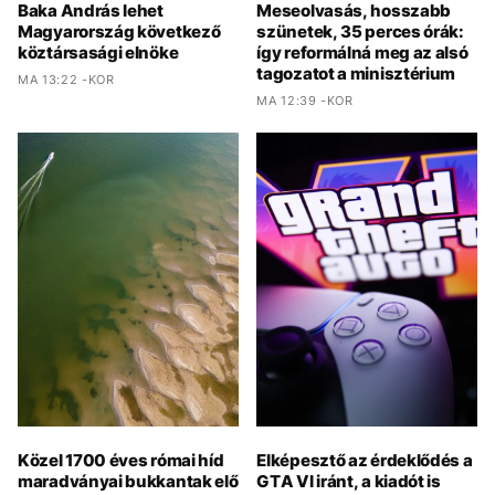
Baka András lehet
Meseolvasás, hosszabb
Magyarország következő
szünetek, 35 perces órák:
köztársasági elnöke
így reformálná meg az alsó
tagozatot a minisztérium
MA 13:22 -KOR
MA 12:39 -KOR
Közel 1700 éves római híd
Elképesztő az érdeklődés a
maradványai bukkantak elő
GTA VI iránt, a kiadót is