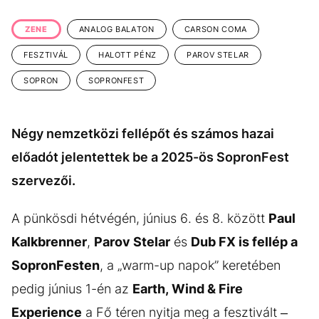
KÖZÉLET
UTAZÁS
ZENE
ANALOG BALATON
CARSON COMA
ÉLETMÓD
DESIGN
FESZTIVÁL
HALOTT PÉNZ
PAROV STELAR
BESZÉLGETÉSEK
ARCOK
SOPRON
SOPRONFEST
VIDEÓ
TÖRTÉNETEK
GASZTRO
Négy nemzetközi fellépőt és számos hazai
előadót jelentettek be a 2025-ös SopronFest
szervezői.
A pünkösdi hétvégén, június 6. és 8. között
Paul
Kalkbrenner
,
Parov Stelar
és
Dub FX is fellép a
SopronFesten
, a „warm-up napok” keretében
pedig június 1-én az
Earth, Wind & Fire
Experience
a Fő téren nyitja meg a fesztivált –