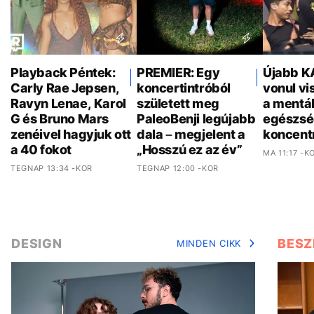
Playback Péntek:
PREMIER: Egy
Újabb K
Carly Rae Jepsen,
koncertintróból
vonul vi
Ravyn Lenae, Karol
született meg
a mentál
G és Bruno Mars
PaleoBenji legújabb
egészsé
zenéivel hagyjuk ott
dala – megjelent a
koncent
a 40 fokot
„Hosszú ez az év”
MA 11:17 -K
TEGNAP 13:34 -KOR
TEGNAP 12:00 -KOR
DESIGN
BESZ
MINDEN CIKK