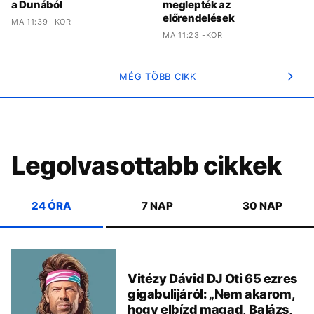
a Dunából
meglepték az
előrendelések
MA 11:39 -KOR
MA 11:23 -KOR
MÉG TÖBB CIKK
Legolvasottabb cikkek
24 ÓRA
7 NAP
30 NAP
Vitézy Dávid DJ Oti 65 ezres
gigabulijáról: „Nem akarom,
hogy elbízd magad, Balázs,