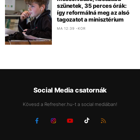
szünetek, 35 perces órák:
így reformálná meg az alsó
tagozatot a minisztérium
MA 12:39 -KOR
Social Media csatornák
Kövesd a Refresher.hu-t a social mediában!