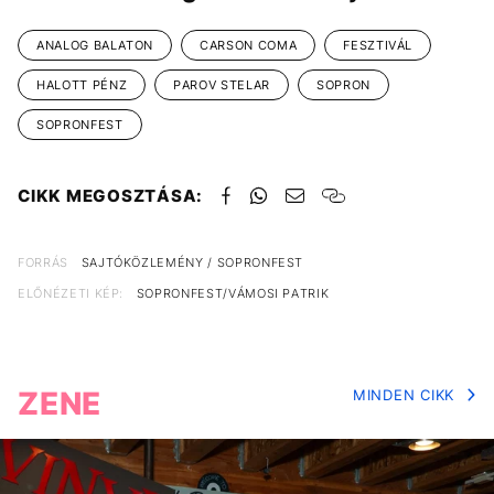
ANALOG BALATON
CARSON COMA
FESZTIVÁL
HALOTT PÉNZ
PAROV STELAR
SOPRON
SOPRONFEST
CIKK MEGOSZTÁSA:
FORRÁS
SAJTÓKÖZLEMÉNY / SOPRONFEST
ELŐNÉZETI KÉP:
SOPRONFEST/VÁMOSI PATRIK
ZENE
MINDEN CIKK