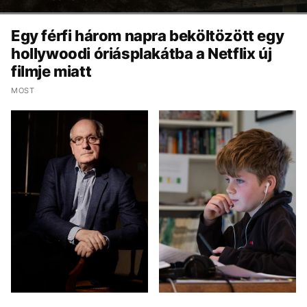
Egy férfi három napra beköltözött egy
hollywoodi óriásplakátba a Netflix új
filmje miatt
MOST