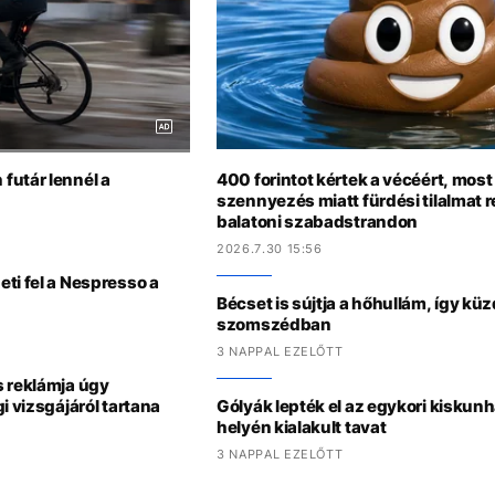
futár lennél a
400 forintot kértek a vécéért, most
szennyezés miatt fürdési tilalmat r
balatoni szabadstrandon
2026.7.30 15:56
ti fel a Nespresso a
Bécset is sújtja a hőhullám, így kü
szomszédban
3 NAPPAL EZELŐTT
s reklámja úgy
i vizsgájáról tartana
Gólyák lepték el az egykori kiskun
helyén kialakult tavat
3 NAPPAL EZELŐTT