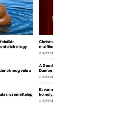
 fekáliás
Christopher Nolan szerint komoly problé
endeltek el egy
mai filmkritikával
3 NAPPAL EZELŐTT
A Good Will Huntingtól az Odüsszeiáig: íg
zdenek meg vele a
Damon Hollywood elsőszámú hazatérője
2 NAPPAL EZELŐTT
Itt vannak az első fotók Billie Eilishról az e
halasi szeméttelep
komolyabb filmszerepében
3 NAPPAL EZELŐTT