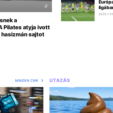
Európa
ligába
2026.7.31
esnek a
Pilates atyja ivott
a hasizmán sajtot
UTAZÁS
MINDEN CIKK