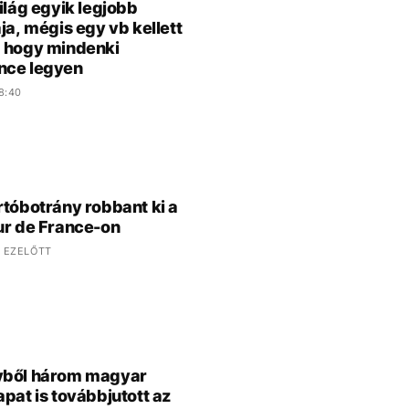
világ egyik legjobb
ája, mégis egy vb kellett
 hogy mindenki
nce legyen
8:40
rtóbotrány robbant ki a
ur de France-on
 EZELŐTT
yből három magyar
apat is továbbjutott az