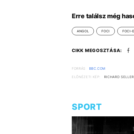
Erre találsz még has
ANGOL
FOCI
FOCI-
CIKK MEGOSZTÁSA:
FORRÁS
BBC.COM
ELŐNÉZETI KÉP:
RICHARD SELLER
SPORT