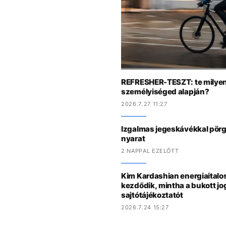
REFRESHER-TESZT: te milyen 
személyiséged alapján?
2026.7.27 11:27
Izgalmas jegeskávékkal pörge
nyarat
2 NAPPAL EZELŐTT
Kim Kardashian energiaitalo
kezdődik, mintha a bukott jog
sajtótájékoztatót
2026.7.24 15:27