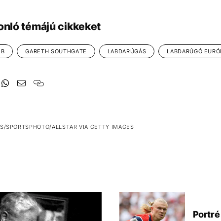
onló témájú cikkeket
EB
GARETH SOUTHGATE
LABDARÚGÁS
LABDARÚGÓ EURÓ
S/SPORTSPHOTO/ALLSTAR VIA GETTY IMAGES
Portré