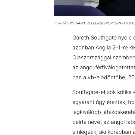
FORRÁS
RICHARD SELLERS/SPORTSPHOTO/AL
Gareth Southgate nyolc é
azonban Anglia 2-1-re ki
Olaszországgal szemben.
az angol férfiválogatotta
ban a vb-elődöntőbe, 20
Southgate-et sok kritika
egyaránt úgy érezték, ho
legkiválóbb játékoskeret
beírta nevét az angol la
emlegetik, aki korábban 