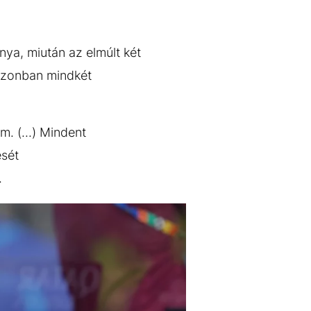
ya, miután az elmúlt két
azonban mindkét
m. (...) Mindent
ését
.