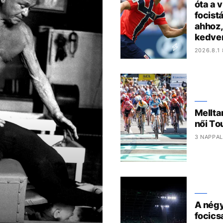
óta a 
focist
ahhoz,
kedve
2026.8.1 
Mellta
női To
3 NAPPAL
A nég
focics