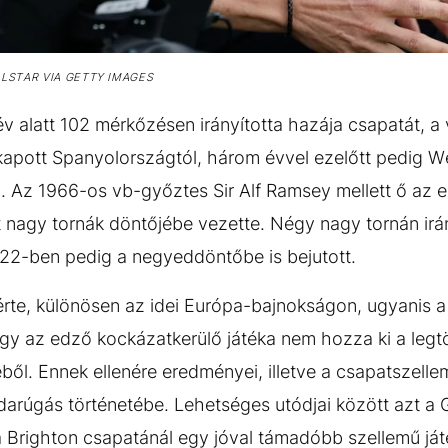
LSTAR VIA GETTY IMAGES
v alatt 102 mérkőzésen irányította hazája csapatát, 
kapott Spanyolországtól, három évvel ezelőtt pedig 
 Az 1966-os vb-győztes Sir Alf Ramsey mellett ő az e
t nagy tornák döntőjébe vezette. Négy nagy tornán irán
22-ben pedig a negyeddöntőbe is bejutott.
 érte, különösen az idei Európa-bajnokságon, ugyanis a
gy az edző kockázatkerülő játéka nem hozza ki a legtö
éből. Ennek ellenére eredményei, illetve a csapatszell
bdarúgás történetébe. Lehetséges utódjai között azt a 
a Brighton csapatánál egy jóval támadóbb szellemű ját