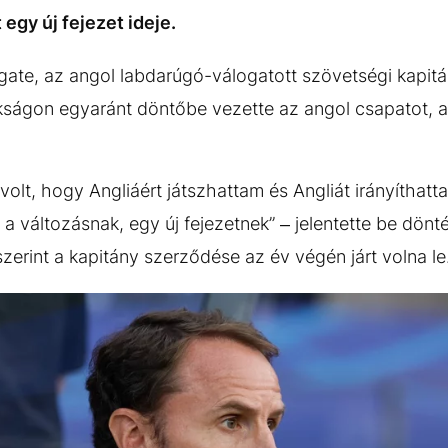
 egy új fejezet ideje.
te, az angol labdarúgó-válogatott szövetségi kapitán
ságon egyaránt döntőbe vezette az angol csapatot, 
volt, hogy Angliáért játszhattam és Angliát irányíthatta
e a változásnak, egy új fejezetnek” – jelentette be dönt
zerint a kapitány szerződése az év végén járt volna le