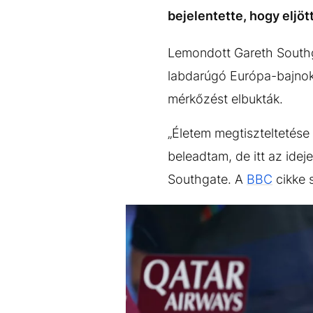
EGYÉB FORMÁTUMOK
REFRESHER
bejelentette, hogy eljött
Kiemelt tartalmak
Videó
Kvíz
Médiaajánlat
Impresszum
Lemondott Gareth Southga
labdarúgó Európa-bajnok
mérkőzést elbukták.
„Életem megtiszteltetése 
beleadtam, de itt az idej
Southgate. A
BBC
cikke s