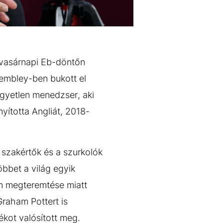
a vasárnapi Eb-döntőn
Wembley-ben bukott el
gyetlen menedzser, aki
yította Angliát, 2018-
 szakértők és a szurkolók
bbet a világ egyik
em megteremtése miatt
Graham Pottert is
ékot valósított meg.