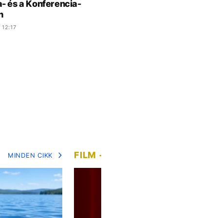
- és a Konferencia-
n
 12:17
FILM + SOROZAT
MINDEN CIKK
MIN