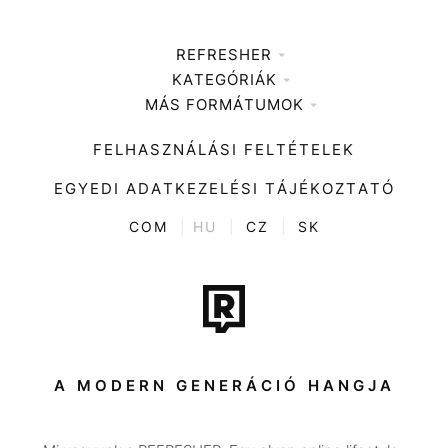
REFRESHER
KATEGÓRIÁK
Médiaajánlat
MÁS FORMÁTUMOK
Zene
Impresszum
Kiemelt tartalmak
Divat
FELHASZNÁLÁSI FELTÉTELEK
Videó
Kultúra
EGYEDI ADATKEZELÉSI TÁJÉKOZTATÓ
Kvíz
ENTR
COM
|
HU
|
CZ
|
SK
Film + sorozat
Tech-Tudomány
Sport
Társadalom
A MODERN GENERÁCIÓ HANGJA
Közélet