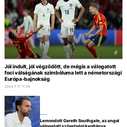
KÖZÉLET
UTAZÁS
ÉLETMÓD
DESIGN
BESZÉLGETÉSEK
ARCOK
VIDEÓ
TÖRTÉNETEK
GASZTRO
Jól indult, jól végződött, de mégis a válogatott
foci válságának szimbóluma lett a németországi
Európa-bajnokság
2024.7.17 11:35
Lemondott Gareth Southgate, az angol
válogatott szövetségi kapitánya