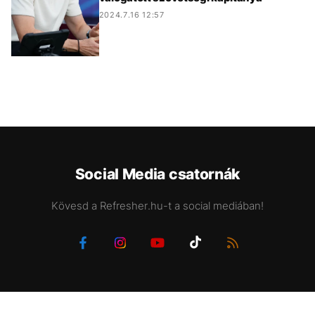
2024.7.16 12:57
Social Media csatornák
Kövesd a Refresher.hu-t a social mediában!