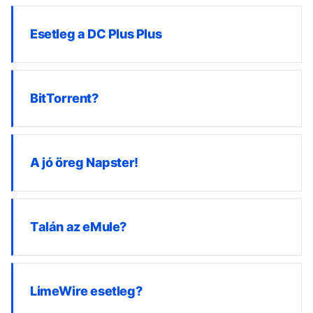
Esetleg a DC Plus Plus
BitTorrent?
A jó öreg Napster!
Talán az eMule?
LimeWire esetleg?