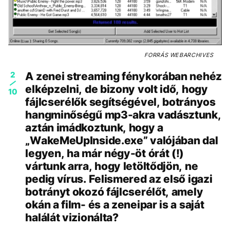
FORRÁS
WEBARCHIVES
2
A zenei streaming fénykorában nehéz
elképzelni, de bizony volt idő, hogy
10
fájlcserélők segítségével, botrányos
hangminőségű mp3-akra vadásztunk,
aztán imádkoztunk, hogy a
„WakeMeUpInside.exe” valójában dal
legyen, ha már négy-öt órát (!)
vártunk arra, hogy letöltődjön, ne
pedig vírus. Felismered az első igazi
botrányt okozó fájlcserélőt, amely
okán a film- és a zeneipar is a saját
halálát vizionálta?