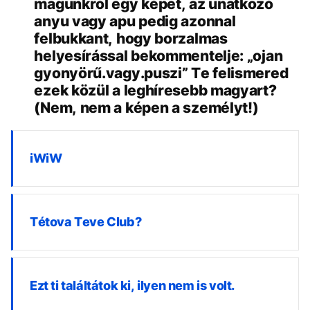
magunkról egy képet, az unatkozó
anyu vagy apu pedig azonnal
felbukkant, hogy borzalmas
helyesírással bekommentelje: „ojan
gyonyörű.vagy.puszi” Te felismered
ezek közül a leghíresebb magyart?
(Nem, nem a képen a személyt!)
iWiW
Tétova Teve Club?
Ezt ti találtátok ki, ilyen nem is volt.