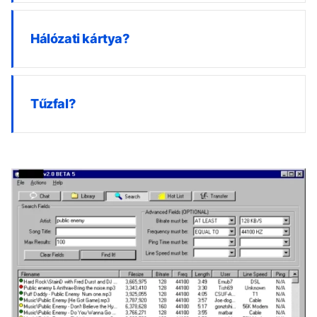
Hálózati kártya?
Tűzfal?