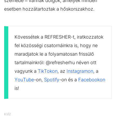
szemébe – vannak dolgok, amelyek minden
esetben hozzátartoztak a hőskorszakhoz.
Kövessétek a REFRESHER-t, iratkozzatok
fel közösségi csatornáinkra is, hogy ne
maradjatok le a folyamatosan frissülő
tartalmainkról: @refresherhu néven ott
vagyunk a
TikTokon
, az
Instagramon
, a
YouTube
-on,
Spotify
-on és a
Facebookon
is!
KVÍZ