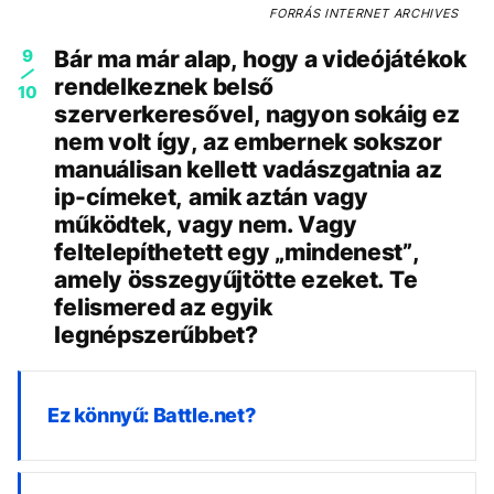
FORRÁS
INTERNET ARCHIVES
9
Bár ma már alap, hogy a videójátékok
rendelkeznek belső
10
szerverkeresővel, nagyon sokáig ez
nem volt így, az embernek sokszor
manuálisan kellett vadászgatnia az
ip-címeket, amik aztán vagy
működtek, vagy nem. Vagy
feltelepíthetett egy „mindenest”,
amely összegyűjtötte ezeket. Te
felismered az egyik
legnépszerűbbet?
Ez könnyű: Battle.net?