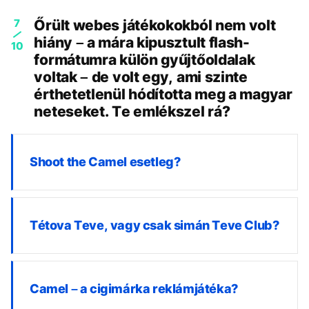
7
Őrült webes játékokokból nem volt
hiány – a mára kipusztult flash-
10
formátumra külön gyűjtőoldalak
voltak – de volt egy, ami szinte
érthetetlenül hódította meg a magyar
neteseket. Te emlékszel rá?
Shoot the Camel esetleg?
Tétova Teve, vagy csak simán Teve Club?
Camel – a cigimárka reklámjátéka?