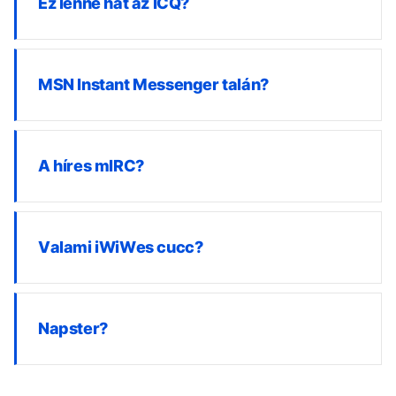
Ez lenne hát az ICQ?
MSN Instant Messenger talán?
A híres mIRC?
Valami iWiWes cucc?
Napster?