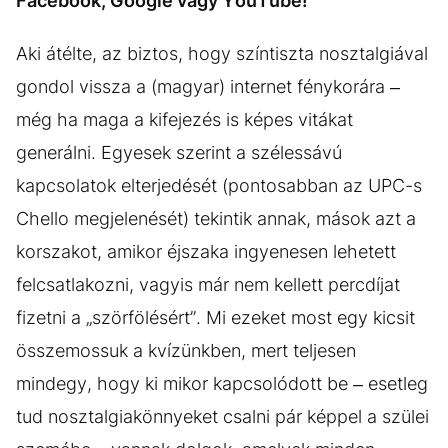
Facebook, Google vagy YouTube!
Aki átélte, az biztos, hogy színtiszta nosztalgiával
gondol vissza a (magyar) internet fénykorára –
még ha maga a kifejezés is képes vitákat
generálni. Egyesek szerint a szélessávú
kapcsolatok elterjedését (pontosabban az UPC-s
Chello megjelenését) tekintik annak, mások azt a
korszakot, amikor éjszaka ingyenesen lehetett
felcsatlakozni, vagyis már nem kellett percdíjat
fizetni a „szörfölésért”. Mi ezeket most egy kicsit
összemossuk a kvízünkben, mert teljesen
mindegy, hogy ki mikor kapcsolódott be – esetleg
tud nosztalgiakönnyeket csalni pár képpel a szülei