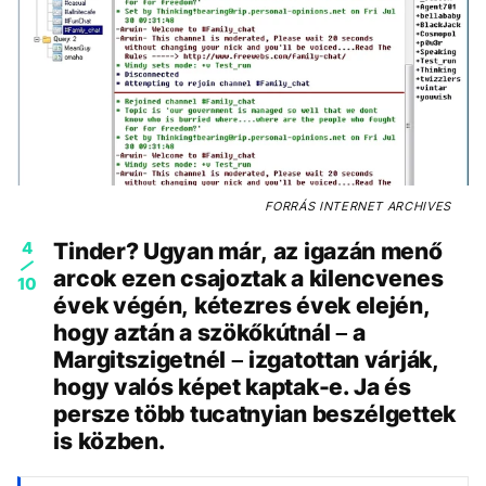
FORRÁS
INTERNET ARCHIVES
4
Tinder? Ugyan már, az igazán menő
arcok ezen csajoztak a kilencvenes
10
évek végén, kétezres évek elején,
hogy aztán a szökőkútnál – a
Margitszigetnél – izgatottan várják,
hogy valós képet kaptak-e. Ja és
persze több tucatnyian beszélgettek
is közben.