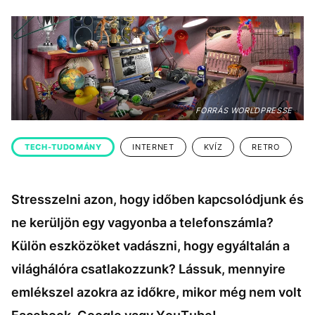
KÖZÉLET
UTAZÁS
ÉLETMÓD
DESIGN
BESZÉLGETÉSEK
ARCOK
VIDEÓ
TÖRTÉNETEK
FORRÁS WORLDPRESSE
GASZTRO
TECH-TUDOMÁNY
INTERNET
KVÍZ
RETRO
Stresszelni azon, hogy időben kapcsolódjunk és
ne kerüljön egy vagyonba a telefonszámla?
Külön eszközöket vadászni, hogy egyáltalán a
világhálóra csatlakozzunk? Lássuk, mennyire
emlékszel azokra az időkre, mikor még nem volt