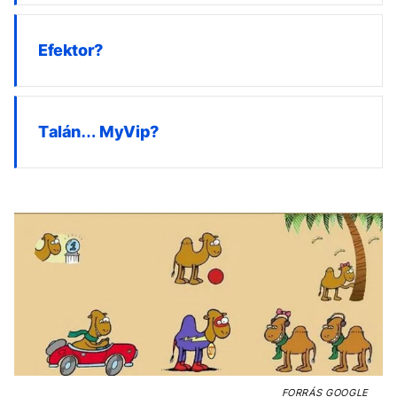
Efektor?
Talán… MyVip?
FORRÁS
GOOGLE