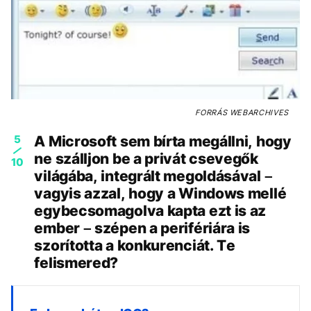
FORRÁS
WEBARCHIVES
5
A Microsoft sem bírta megállni, hogy
ne szálljon be a privát csevegők
10
világába, integrált megoldásával –
vagyis azzal, hogy a Windows mellé
egybecsomagolva kapta ezt is az
ember – szépen a perifériára is
szorította a konkurenciát. Te
felismered?