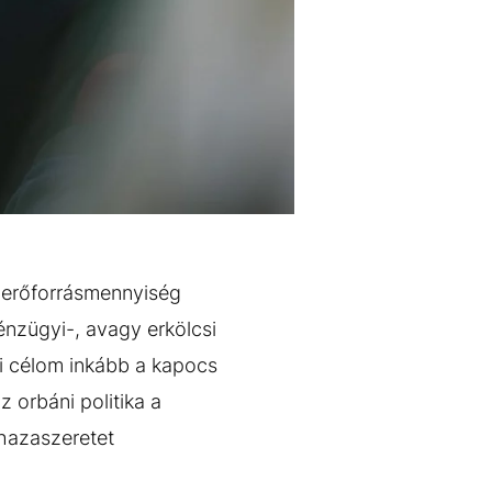
s erőforrásmennyiség
énzügyi-, avagy erkölcsi
gi célom inkább a kapocs
 orbáni politika a
 hazaszeretet