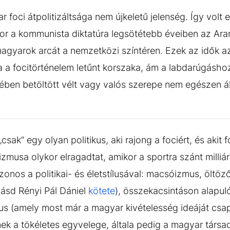
 foci átpolitizáltsága nem újkeletű jelenség. Így volt
or a kommunista diktatúra legsötétebb éveiben az Ara
agyarok arcát a nemzetközi színtéren. Ezek az idők a
 a focitörténelem letűnt korszaka, ám a labdarúgásho
ében betöltött vélt vagy valós szerepe nem egészen ál
ak” egy olyan politikus, aki rajong a fociért, és akit fo
zmusa olykor elragadtat, amikor a sportra szánt milliá
zonos a politikai- és életstílusával: macsóizmus, öltöző
lásd Rényi Pál Dániel
kötete
), összekacsintáson alapuló 
s (amely most már a magyar kivételesség ideáját csa
k a tökéletes egyvelege, általa pedig a magyar társad