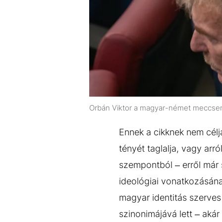
Orbán Viktor a magyar-német meccse
Ennek a cikknek nem célj
tényét taglalja, vagy arr
szempontból – erről már s
ideológiai vonatkozásának
magyar identitás szerves 
szinonimájává lett – akár