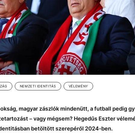
ZÁG
NEMZETI IDENTITÁS
VÉLEMÉNY
okság, magyar zászlók mindenütt, a futball pedig g
szetartozást – vagy mégsem? Hegedűs Eszter vélemé
identitásban betöltött szerepéről 2024-ben.