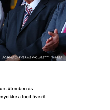
FORRÁS CATHERINE IVILL/GETTY IMAGES
yors ütemben és
nycikke a focit övező