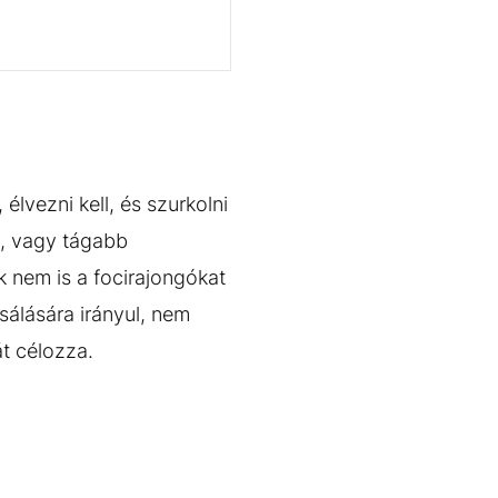
élvezni kell, és szurkolni
ci, vagy tágabb
k nem is a focirajongókat
sálására irányul, nem
t célozza.