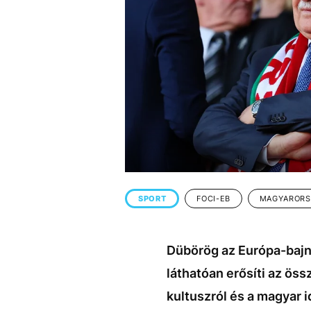
EGYÉB FORMÁTUMOK
REFRESHER
Kiemelt tartalmak
Videó
Kvíz
Médiaajánlat
Impresszum
SPORT
FOCI-EB
MAGYARORS
Dübörög az Európa-bajn
láthatóan erősíti az ös
kultuszról és a magyar 