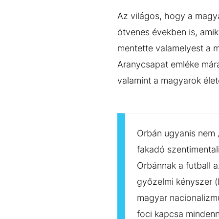
Az világos, hogy a magyar
ötvenes években is, amik
mentette valamelyest a m
Aranycsapat emléke mára
valamint a magyarok élet
Orbán ugyanis nem „cs
fakadó szentimentali
Orbánnak a futball a
győzelmi kényszer (
magyar nacionalizmu
foci kapcsa mindenne