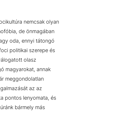
 focikultúra nemcsak olyan
omofóbia, de önmagában
vagy oda, ennyi tátongó
ci politikai szerepe és
álogatott olasz
ngó magyarokat, annak
már meggondolatlan
ogalmazását az az
ika pontos lenyomata, és
ltúránk bármely más