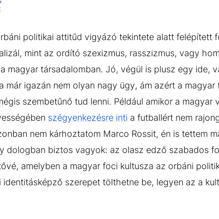
s
z
áni politikai attitűd vigyázó tekintete alatt felépített
alizál, mint az ordító szexizmus, rasszizmus, vagy h
 a magyar társadalomban. Jó, végül is plusz egy ide, 
a már igazán nem olyan nagy ügy, ám azért a magyar fo
 mégis szembetűnő tud lenni. Például amikor a magyar v
evességében
szégyenkezésre inti
a futballért nem rajo
Azonban nem kárhoztatom Marco Rossit, én is tettem 
egy dologban biztos vagyok: az olasz edző szabados f
etővé, amelyben a magyar foci kultusza az orbáni polit
i identitásképző szerepet tölthetne be, legyen az a ku