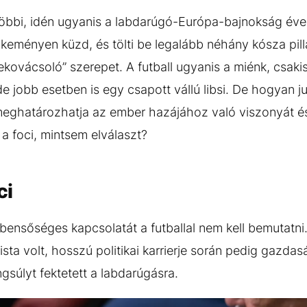
többi, idén ugyanis a labdarúgó-Európa-bajnokság év
, keményen küzd, és tölti be legalább néhány kósza pill
ekovácsoló” szerepet. A futball ugyanis a miénk, csaki
de jobb esetben is egy csapott vállú libsi. De hogyan j
meghatározhatja az ember hazájához való viszonyát és 
a foci, mintsem elválaszt?
ci
bensőséges kapcsolatát a futballal nem kell bemutatni
sta volt, hosszú politikai karrierje során pedig gazdasá
gsúlyt fektetett a labdarúgásra.