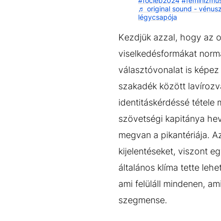
#focieb2024
#feminizmu
♬ original sound - vénus
légycsapója
Kezdjük azzal, hogy az orb
viselkedésformákat norm
választóvonalat is képez
szakadék között lavírozv
identitáskérdéssé tétele
szövetségi kapitánya h
megvan a pikantériája. 
kijelentéseket, viszont 
általános klíma tette leh
ami felüláll mindenen, am
szegmense.