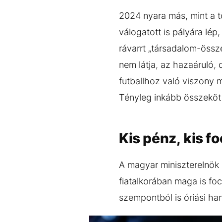
2024 nyara más, mint a 
válogatott is pályára lép
rávarrt „társadalom-össz
nem látja, az hazaáruló, 
futballhoz való viszony 
Tényleg inkább összeköt 
Kis pénz, kis fo
A magyar miniszterelnök 
fiatalkorában maga is foci
szempontból is óriási han