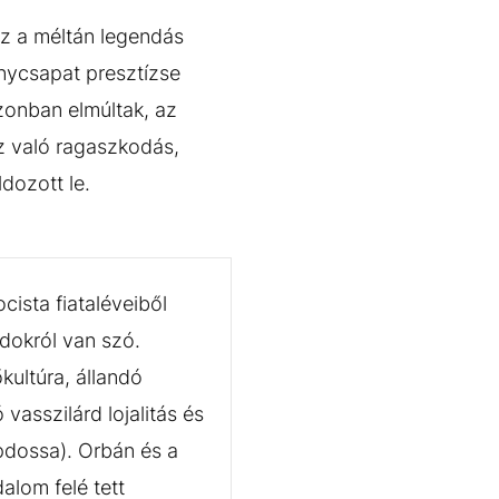
 ez a méltán legendás
nycsapat presztízse
zonban elmúltak, az
z való ragaszkodás,
dozott le.
cista fiataléveiből
rdokról van szó.
kultúra, állandó
vasszilárd lojalitás és
pdossa). Orbán és a
alom felé tett