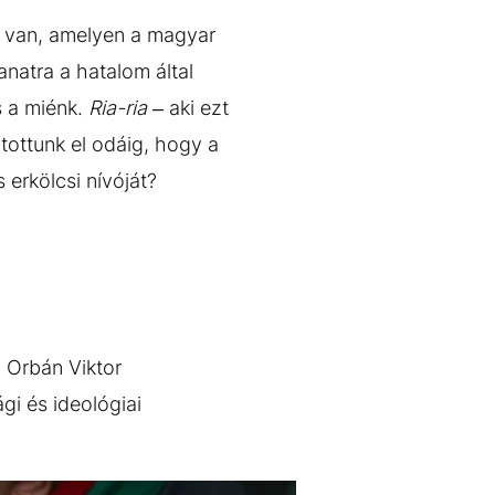
e van, amelyen a magyar
anatra a hatalom által
s a miénk.
Ria-ria
– aki ezt
utottunk el odáig, hogy a
erkölcsi nívóját?
. Orbán Viktor
gi és ideológiai