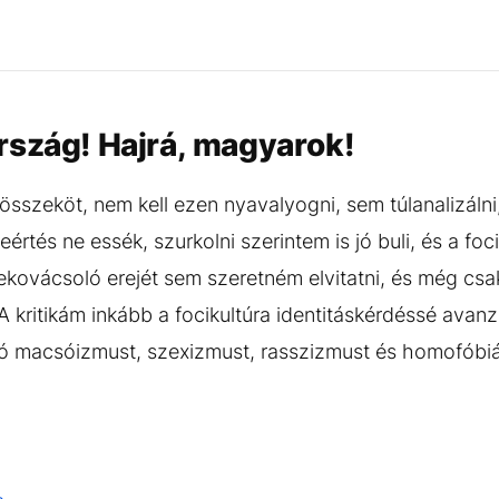
rszág! Hajrá, magyarok!
összeköt, nem kell ezen nyavalyogni, sem túlanalizálni, 
értés ne essék, szurkolni szerintem is jó buli, és a fo
ekovácsoló erejét sem szeretném elvitatni, és még csa
kritikám inkább a focikultúra identitáskérdéssé avanz
dó macsóizmust, szexizmust, rasszizmust és homofóbiá