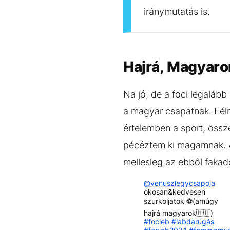
iránymutatás is.
Hajrá, Magyaro
Na jó, de a foci legalább 
a magyar csapatnak. Félre
értelemben a sport, össz
pécéztem ki magamnak. A 
mellesleg az ebből faka
@venuszlegycsapoja
okosan&kedvesen
szurkoljatok ⚽️(amúgy
hajrá magyarok🇭🇺)
#focieb
#labdarúgás