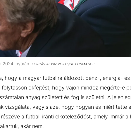
n 2024. nyarán.
FORRÁS
KEVIN VOIGT/GETTYIMAGES
a, hogy a magyar futballra áldozott pénz-, energia- é
ól folytasson okfejtést, hogy vajon mindez megérte-e p
zámtalan anyag született és fog is születni. A jelenle
 vizsgálata, vagyis azé, hogy hogyan és miért tette az
részévé a futball iránti elköteleződést, amely immár a
 akartuk, akár nem.