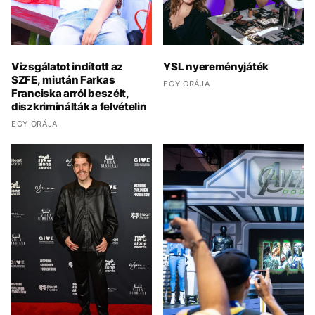
Vizsgálatot indított az
YSL nyereményjáték
SZFE, miután Farkas
EGY ÓRÁJA
Franciska arról beszélt,
diszkriminálták a felvételin
EGY ÓRÁJA