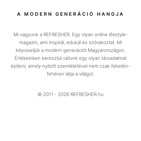
Társadalom
A MODERN GENERÁCIÓ HANGJA
Közélet
Mi vagyunk a REFRESHER. Egy olyan online lifestyle-
Utazás
magazin, ami inspirál, edukál és szórakoztat. Mi
Életmód
képviseljük a modern generációt Magyarországon.
Értékeinken keresztül célunk egy olyan társadalmat
Design
építeni, amely nyitott szemléletével nem csak feketén-
Beszélgetések
fehéren látja a világot.
Arcok
© 2011 - 2026 REFRESHER.hu
Videó
Történetek
Gasztro