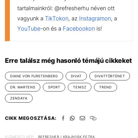
tartalmainkról: @refresherhu néven ott
vagyunk a
TikTokon
, az
Instagramon
, a
YouTube
-on és a
Facebookon
is!
Erre találsz még hasonló témájú cikkeket
DIANE VON FURSTENBERG
DIVAT
DIVATTÖRTÉNET
DR. MARTENS
SPORT
TENISZ
TREND
ZENDAYA
CIKK MEGOSZTÁSA:
ELŐNÉZETI KÉP:
REFRESHER / KRAJNYÁK PETRA