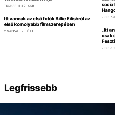
socia
TEGNAP 15:50 -KOR
Hang
2026.7.3
Itt vannak az első fotók Billie Eilishról az
első komolyabb filmszerepében
„Itt a
2 NAPPAL EZELŐTT
csak é
Feszt
2026.8.2
Legfrissebb