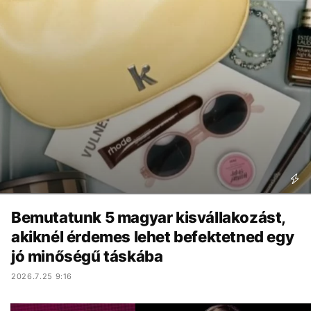
Bemutatunk 5 magyar kisvállakozást,
akiknél érdemes lehet befektetned egy
jó minőségű táskába
2026.7.25 9:16