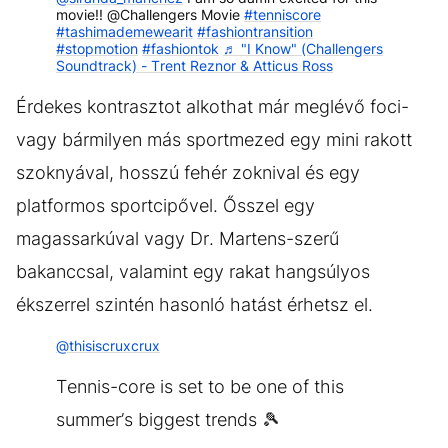
movie!! @Challengers Movie
#tenniscore
#tashimademewearit
#fashiontransition
#stopmotion
#fashiontok
♬ "I Know" (Challengers
Soundtrack) - Trent Reznor & Atticus Ross
Érdekes kontrasztot alkothat már meglévő foci-
vagy bármilyen más sportmezed egy mini rakott
szoknyával, hosszú fehér zoknival és egy
platformos sportcipővel. Ősszel egy
magassarkúval vagy Dr. Martens-szerű
bakanccsal, valamint egy rakat hangsúlyos
ékszerrel szintén hasonló hatást érhetsz el.
@thisiscruxcrux
Tennis-core is set to be one of this
summer’s biggest trends 🎾