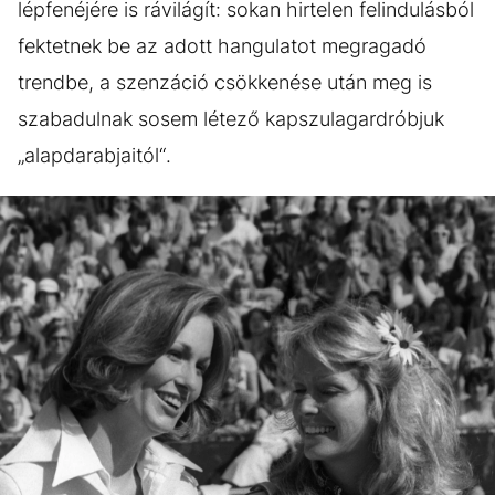
lépfenéjére is rávilágít: sokan hirtelen felindulásból
fektetnek be az adott hangulatot megragadó
trendbe, a szenzáció csökkenése után meg is
szabadulnak sosem létező kapszulagardróbjuk
„alapdarabjaitól“.