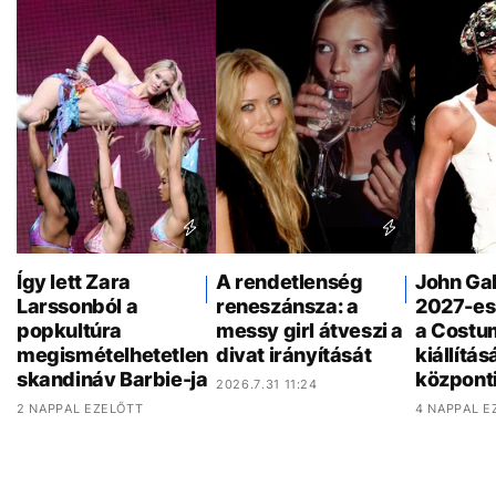
Így lett Zara
A rendetlenség
John Gal
Larssonból a
reneszánsza: a
2027-es
popkultúra
messy girl átveszi a
a Costum
megismételhetetlen
divat irányítását
kiállítá
skandináv Barbie-ja
központi
2026.7.31 11:24
2 NAPPAL EZELŐTT
4 NAPPAL E