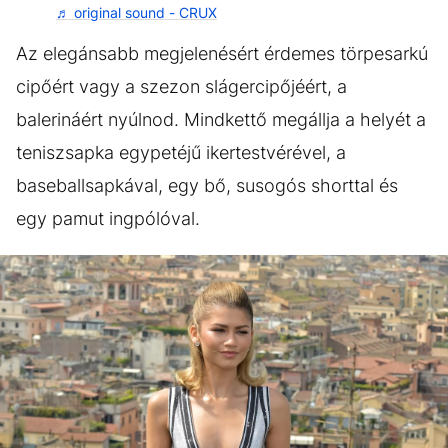
♬ original sound - CRUX
Az elegánsabb megjelenésért érdemes törpesarkú
cipőért vagy a szezon slágercipőjéért, a
balerináért nyúlnod. Mindkettő megállja a helyét a
teniszsapka egypetéjű ikertestvérével, a
baseballsapkával, egy bő, susogós shorttal és
egy pamut ingpólóval.