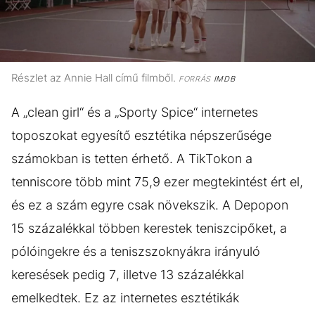
Részlet az Annie Hall című filmből.
FORRÁS
IMDB
A „clean girl“ és a „Sporty Spice“ internetes
toposzokat egyesítő esztétika népszerűsége
számokban is tetten érhető. A TikTokon a
tenniscore több mint 75,9 ezer megtekintést ért el,
és ez a szám egyre csak növekszik. A Depopon
15 százalékkal többen kerestek teniszcipőket, a
pólóingekre és a teniszszoknyákra irányuló
keresések pedig 7, illetve 13 százalékkal
emelkedtek. Ez az internetes esztétikák