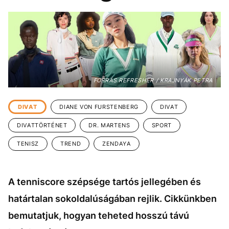
KÖZÉLET
UTAZÁS
ÉLETMÓD
DESIGN
BESZÉLGETÉSEK
ARCOK
VIDEÓ
TÖRTÉNETEK
FORRÁS REFRESHER / KRAJNYÁK PETRA
GASZTRO
DIVAT
DIANE VON FURSTENBERG
DIVAT
DIVATTÖRTÉNET
DR. MARTENS
SPORT
TENISZ
TREND
ZENDAYA
A tenniscore szépsége tartós jellegében és
határtalan sokoldalúságában rejlik. Cikkünkben
bemutatjuk, hogyan teheted hosszú távú