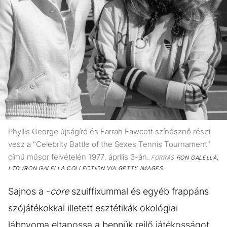
Phyllis George újságíró és Farrah Fawcett színésznő részt
vesz a "Celebrity Battle of the Sexes Tennis Tournament"
című műsor felvételén 1977. április 3-án.
FORRÁS
RON GALELLA,
LTD./RON GALELLA COLLECTION VIA GETTY IMAGES
Sajnos a -
core
szuiffixummal és egyéb frappáns
szójátékokkal illetett esztétikák ökológiai
lábnyoma eltapossa a bennük rejlő játékosságot.