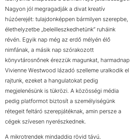
Nagyon jól megragadják a divat kreatív
húzóerejét: tulajdonképpen bármilyen szerepbe,
élethelyzetbe „beleilleszkedhetünk“ ruháink
révén. Egyik nap még az erdő mélyén élő
nimfának, a másik nap szórakozott
könyvtárosnőnek érezzük magunkat, harmadnap
Vivienne Westwood lázadó szelleme uralkodik el
rajtunk, ezeket a hangulatokat pedig
megjelenésünk is tükrözi. A közösségi média
pedig platformot biztosít a személyiségünk
rétegeit feltáró szerepjátéknak, amin persze a
cégek szívesen nyerészkednek.
A mikrotrendek mindaddig rövid távú,