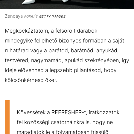
Zendaya
FORRÁS
GETTY IMAGES
Megkockáztatom, a felsorolt darabok
mindegyike fellelhető bizonyos formában a saját
ruhatárad vagy a barátod, barátnőd, anyukád,
testvéred, nagymamád, apukád szekrényében, így
ideje elővenned a legszebb pillantásod, hogy
kölcsönkérhesd őket.
Kövessétek a REFRESHER-t, iratkozzatok
fel közösségi csatornáinkra is, hogy ne
maradjatok le a folyamatosan frissülő