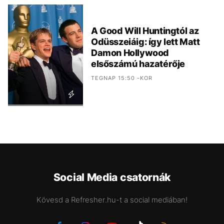
A Good Will Huntingtól az
Odüsszeiáig: így lett Matt
Damon Hollywood
elsőszámú hazatérője
TEGNAP 15:50 -KOR
Social Media csatornák
Kövesd a Refresher.hu-t a social mediában!