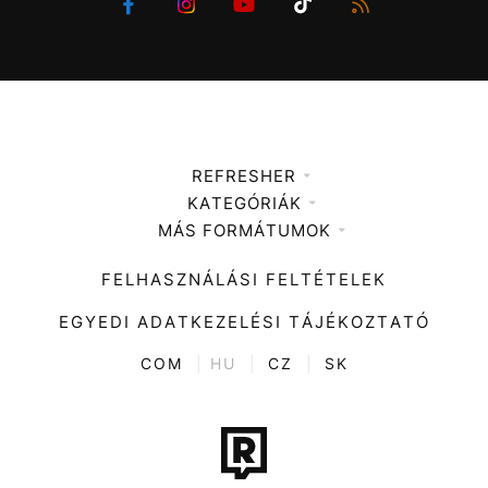
REFRESHER
KATEGÓRIÁK
Médiaajánlat
MÁS FORMÁTUMOK
Zene
Impresszum
Kiemelt tartalmak
Divat
FELHASZNÁLÁSI FELTÉTELEK
Videó
Kultúra
EGYEDI ADATKEZELÉSI TÁJÉKOZTATÓ
Kvíz
ENTR
COM
|
HU
|
CZ
|
SK
Film + sorozat
Tech-Tudomány
Sport