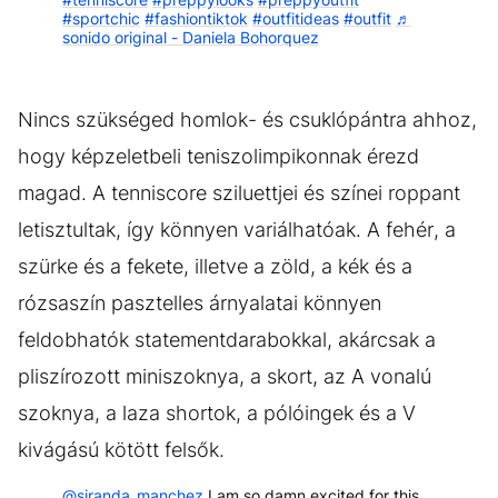
#sportchic
#fashiontiktok
#outfitideas
#outfit
♬
sonido original - Daniela Bohorquez
Nincs szükséged homlok- és csuklópántra ahhoz,
hogy képzeletbeli teniszolimpikonnak érezd
magad. A tenniscore sziluettjei és színei roppant
letisztultak, így könnyen variálhatóak. A fehér, a
szürke és a fekete, illetve a zöld, a kék és a
rózsaszín pasztelles árnyalatai könnyen
feldobhatók statementdarabokkal, akárcsak a
pliszírozott miniszoknya, a skort, az A vonalú
szoknya, a laza shortok, a pólóingek és a V
kivágású kötött felsők.
@siranda_manchez
I am so damn excited for this