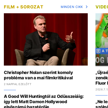
FILM + SOROZAT
VIDE
MINDEN CIKK
Christopher Nolan szerint komoly
„Újraé
probléma van a mai filmkritikával
zenék 
Fluor
2 NAPPAL EZELŐTT
2026.7.1
A Good Will Huntingtól az Odüsszeiáig:
így lett Matt Damon Hollywood
„Ne l
elsőszámú hazatérője
szólná