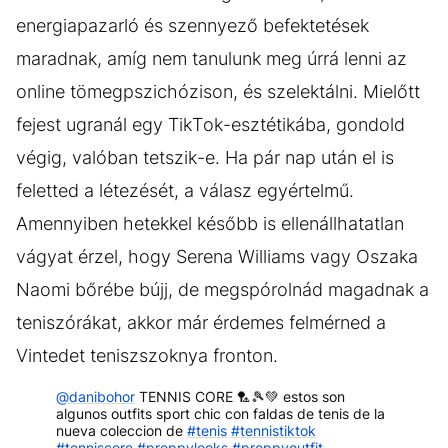
energiapazarló és szennyező befektetések
maradnak, amíg nem tanulunk meg úrrá lenni az
online tömegpszichózison, és szelektálni. Mielőtt
fejest ugranál egy TikTok-esztétikába, gondold
végig, valóban tetszik-e. Ha pár nap után el is
feletted a létezését, a válasz egyértelmű.
Amennyiben hetekkel később is ellenállhatatlan
vágyat érzel, hogy Serena Williams vagy Oszaka
Naomi bőrébe bújj, de megspórolnád magadnak a
teniszórákat, akkor már érdemes felmérned a
Vintedet teniszszoknya fronton.
@danibohor
TENNIS CORE 🏸🎾💚 estos son
algunos outfits sport chic con faldas de tenis de la
nueva coleccion de
#tenis
#tennistiktok
#tenniscore
#preppylooks
#preppyoutfit