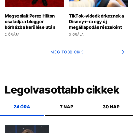
Megszólalt Perez Hilton
TikTok-videók érkeznek a
családja a blogger
Disney+-ra egy új
kórházba kerülése után
megállapodás részeként
2 ÓRÁJA
3 ÓRÁJA
MÉG TÖBB CIKK
Legolvasottabb cikkek
24 ÓRA
7 NAP
30 NAP