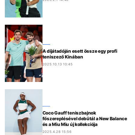
A díjátadóján esett össze egy profi
teniszező Kínában
2025.10.13 10:45
Coco Gauff teniszbajnok
főszereplésével debütál a New Balance
és a Miu Miu új kollekciója
2025.4.28 15:56