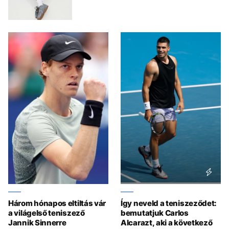
Három hónapos eltiltás vár
Így neveld a teniszeződet:
a világelső teniszező
bemutatjuk Carlos
Jannik Sinnerre
Alcarazt, aki a következő