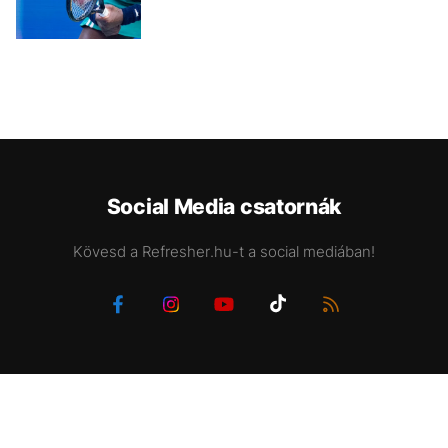
Social Media csatornák
Kövesd a Refresher.hu-t a social mediában!