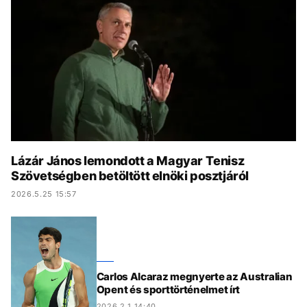
KÖZÉLET
UTAZÁS
ÉLETMÓD
DESIGN
BESZÉLGETÉSEK
ARCOK
VIDEÓ
TÖRTÉNETEK
GASZTRO
Lázár János lemondott a Magyar Tenisz
Szövetségben betöltött elnöki posztjáról
2026.5.25 15:57
Carlos Alcaraz megnyerte az Australian
Opent és sporttörténelmet írt
2026.2.1 14:40