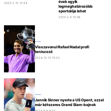
évek egyik
2025.2.15 12:54
legmeghatározóbb
sportolója lehet
2025.2.4 10:36
Visszavonul Rafael Nadal profi
teniszező
2024.10.10 15:22
Jannik Sinner nyerte a US Opent, ezzel
már kétszeres Grand Slam-bajnok
2024.9.9 8:57