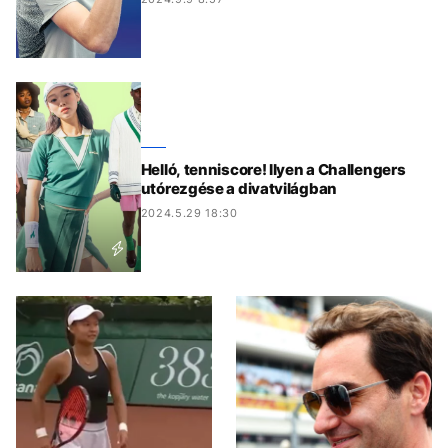
Helló, tenniscore! Ilyen a Challengers
utórezgése a divatvilágban
2024.5.29 18:30