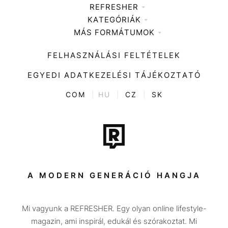
REFRESHER
KATEGÓRIÁK
Médiaajánlat
MÁS FORMÁTUMOK
Zene
Impresszum
Kiemelt tartalmak
Divat
FELHASZNÁLÁSI FELTÉTELEK
Videó
Kultúra
EGYEDI ADATKEZELÉSI TÁJÉKOZTATÓ
Kvíz
ENTR
COM
|
HU
|
CZ
|
SK
Film + sorozat
Tech-Tudomány
Sport
Társadalom
A MODERN GENERÁCIÓ HANGJA
Közélet
Mi vagyunk a REFRESHER. Egy olyan online lifestyle-
Utazás
magazin, ami inspirál, edukál és szórakoztat. Mi