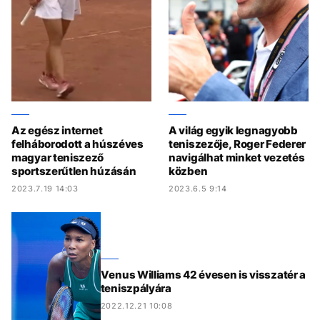
Az egész internet
A világ egyik legnagyobb
felháborodott a húszéves
teniszezője, Roger Federer
magyar teniszező
navigálhat minket vezetés
sportszerűtlen húzásán
közben
2023.7.19 14:03
2023.6.5 9:14
Venus Williams 42 évesen is visszatér a
teniszpályára
2022.12.21 10:08