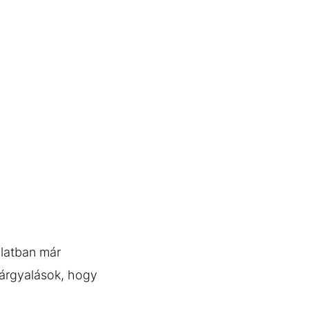
olatban már
tárgyalások, hogy