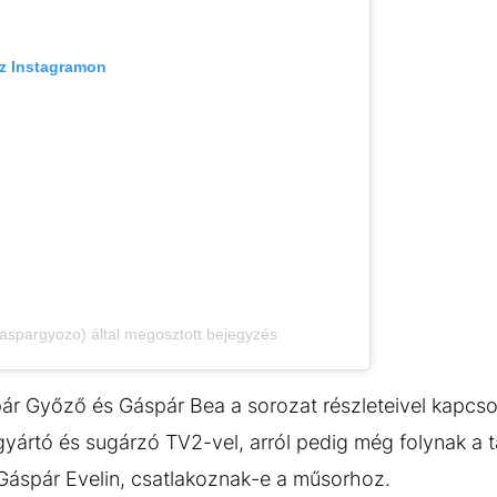
az Instagramon
spargyozo) által megosztott bejegyzés
pár Győző és Gáspár Bea a sorozat részleteivel kapcs
yártó és sugárzó TV2-vel, arról pedig még folynak a 
 Gáspár Evelin, csatlakoznak-e a műsorhoz.