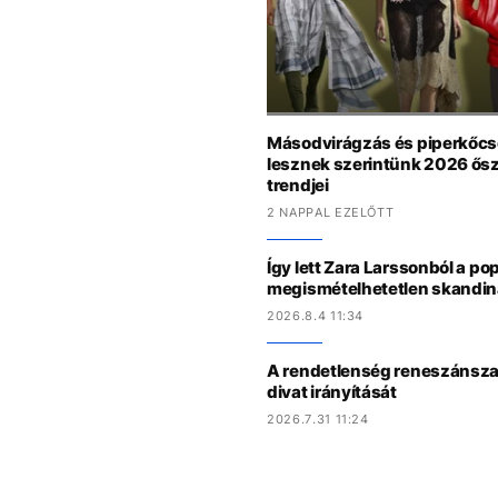
Másodvirágzás és piperkőcsé
lesznek szerintünk 2026 ős
trendjei
2 NAPPAL EZELŐTT
Így lett Zara Larssonból a po
megismételhetetlen skandiná
2026.8.4 11:34
A rendetlenség reneszánsza: 
divat irányítását
2026.7.31 11:24