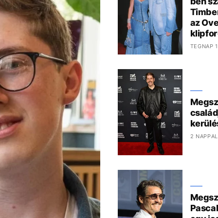
ben sz
Timber
az Ove
klipfo
TEGNAP 1
Megszó
család
kerülé
2 NAPPAL
Megszó
Pascal