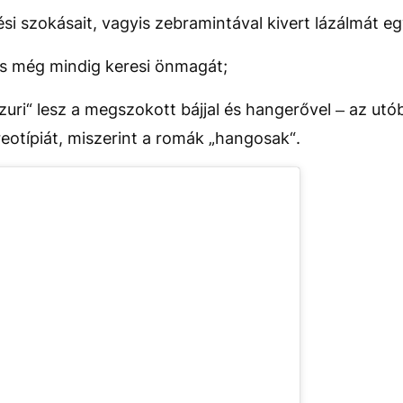
i szokásait, vagyis zebramintával kivert lázálmát eg
s még mindig keresi önmagát;
zuri“ lesz a megszokott bájjal és hangerővel – az utób
reotípiát, miszerint a romák „hangosak“.