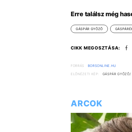
Erre találsz még has
GÁSPÁR GYŐZŐ
GÁSPÁRÉ
CIKK MEGOSZTÁSA:
FORRÁS
BORSONLINE.HU
ELŐNÉZETI KÉP:
GÁSPÁR GYŐZŐ/
ARCOK