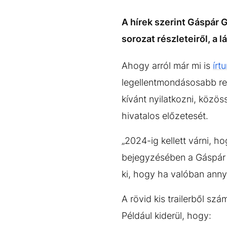
EGYÉB FORMÁTUMOK
REFRESHER
Kiemelt tartalmak
Videó
Kvíz
Médiaajánlat
Impresszum
A hírek szerint Gáspár
sorozat részleteiről, a 
Ahogy arról már mi is
írt
legellentmondásosabb rea
kívánt nyilatkozni, köz
hivatalos előzetesét.
„2024-ig kellett várni, h
bejegyzésében a Gáspár cs
ki, hogy ha valóban annyir
A rövid kis trailerből sz
Például kiderül, hogy: