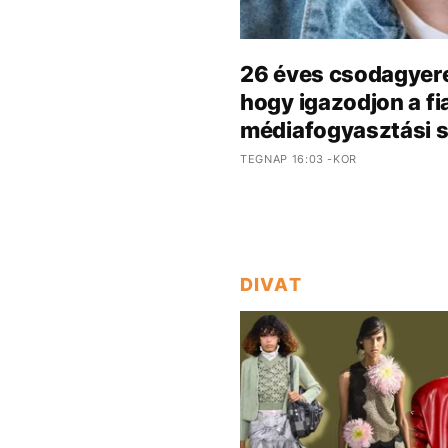
26 éves csodagyere
hogy igazodjon a fi
médiafogyasztási 
TEGNAP 16:03 -KOR
DIVAT