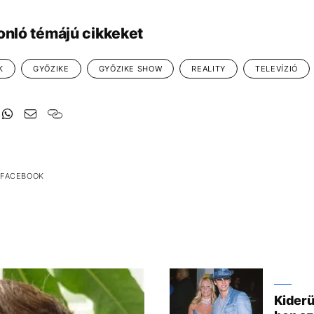
onló témájú cikkeket
K
GYŐZIKE
GYŐZIKE SHOW
REALITY
TELEVÍZIÓ
 FACEBOOK
Kiderü