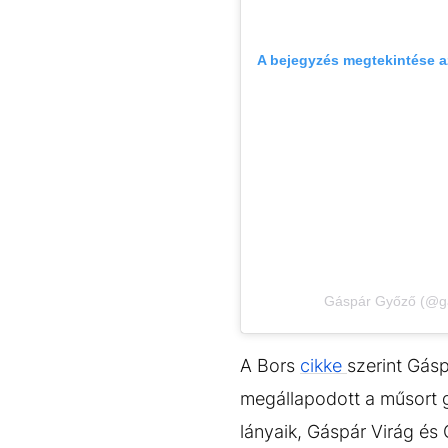
A bejegyzés megtekintése 
Gáspár Győző (@ga
A Bors
cikke
szerint Gás
megállapodott a műsort g
lányaik, Gáspár Virág és