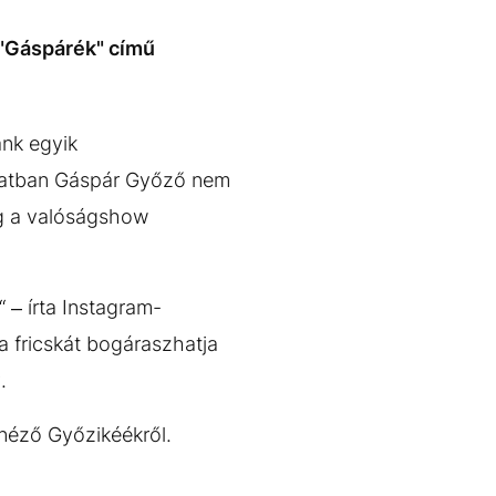
 "Gáspárék" című
nk egyik
olatban Gáspár Győző nem
eg a valóságshow
“ – írta Instagram-
a fricskát bogáraszhatja
.
énéző Győzikéékről.