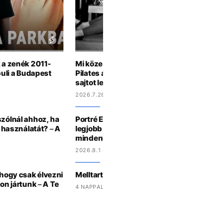
k a zenék 2011-
Mi köze van a pilatesnek a világháborúho
buli a Budapest
Pilates atyja ivott és szivarozott, de a h
sajtot lehetett reszelni
2026.7.28 10:55
szólnál ahhoz, ha
Portré Erling Haalandról: évek óta a világ 
a használatát? – A
legjobb focistája, mégis egy vb kellett a
mindenki kedvence legyen
2026.8.1 8:40
 hogy csak élvezni
Melltartóbotrány robbant ki a női Tour d
lon jártunk – A Te
4 NAPPAL EZELŐTT