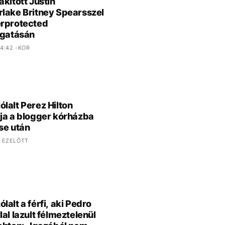
akított Justin
lake Britney Spearsszel
rprotected
rgatásán
4:42 -KOR
lalt Perez Hilton
ja a blogger kórházba
se után
 EZELŐTT
lalt a férfi, aki Pedro
lal lazult félmeztelenül