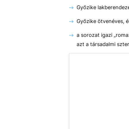
Győzike lakberendezés
Győzike ötvenéves, é
a sorozat igazi „roma
azt a társadalmi szte