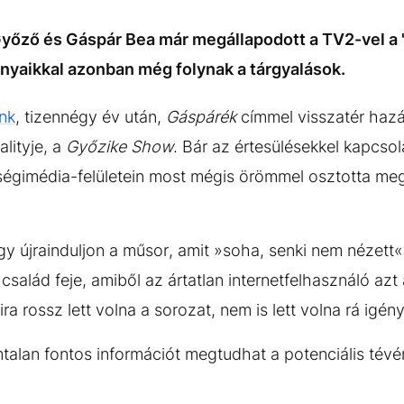
 Győző és Gáspár Bea már megállapodott a TV2-vel a
lányaikkal azonban még folynak a tárgyalások.
unk
, tizennégy év után,
Gáspárék
címmel visszatér hazá
lityje, a
Győzike Show
. Bár az értesülésekkel kapcs
össégimédia-felületein most mégis örömmel osztotta m
ogy újrainduljon a műsor, amit »soha, senki nem nézett«
alád feje, amiből az ártatlan internetfelhasználó azt 
a rossz lett volna a sorozat, nem is lett volna rá igény
ámtalan fontos információt megtudhat a potenciális tév