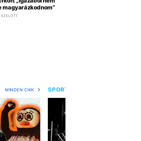
chton: „Igazából nem
ne magyarázkodnom“
 EZELŐTT
SPORT
MINDEN CIKK
MIN