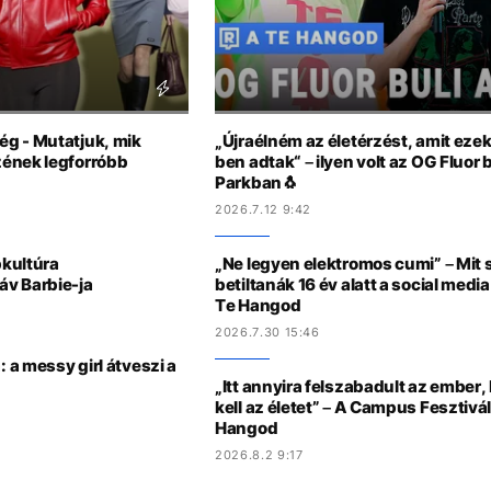
g - Mutatjuk, mik
„Újraélném az életérzést, amit eze
zének legforróbb
ben adtak“ – ilyen volt az OG Fluor 
Parkban🐧
2026.7.12 9:42
pkultúra
„Ne legyen elektromos cumi” – Mit 
v Barbie-ja
betiltanák 16 év alatt a social medi
Te Hangod
2026.7.30 15:46
a messy girl átveszi a
„Itt annyira felszabadult az ember,
kell az életet” – A Campus Fesztivá
Hangod
2026.8.2 9:17