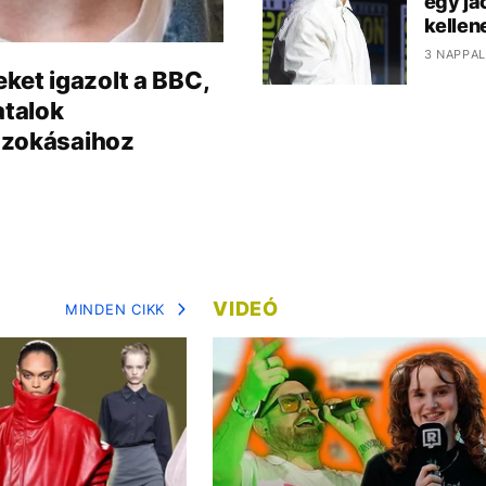
egy ja
kelle
3 NAPPAL
ket igazolt a BBC,
atalok
szokásaihoz
VIDEÓ
MINDEN CIKK