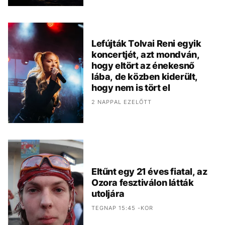
Lefújták Tolvai Reni egyik
koncertjét, azt mondván,
hogy eltört az énekesnő
lába, de közben kiderült,
hogy nem is tört el
2 NAPPAL EZELŐTT
Eltűnt egy 21 éves fiatal, az
Ozora fesztiválon látták
utoljára
TEGNAP 15:45 -KOR