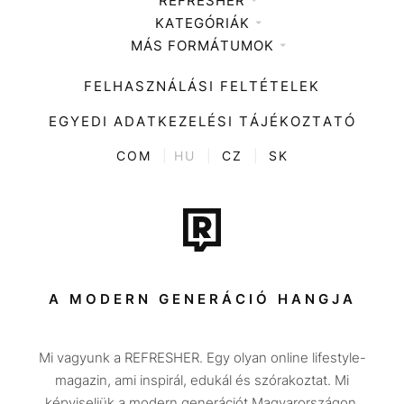
REFRESHER
KATEGÓRIÁK
Médiaajánlat
MÁS FORMÁTUMOK
Zene
Impresszum
Kiemelt tartalmak
Divat
FELHASZNÁLÁSI FELTÉTELEK
Videó
Kultúra
EGYEDI ADATKEZELÉSI TÁJÉKOZTATÓ
Kvíz
ENTR
COM
|
HU
|
CZ
|
SK
Film + sorozat
Tech-Tudomány
Sport
Társadalom
A MODERN GENERÁCIÓ HANGJA
Közélet
Mi vagyunk a REFRESHER. Egy olyan online lifestyle-
Utazás
magazin, ami inspirál, edukál és szórakoztat. Mi
Életmód
képviseljük a modern generációt Magyarországon.