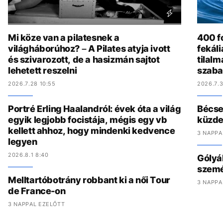
Mi köze van a pilatesnek a
400 fo
világháborúhoz? – A Pilates atyja ivott
fekál
és szivarozott, de a hasizmán sajtot
tilalm
lehetett reszelni
szaba
2026.7.28 10:55
2026.7.3
Portré Erling Haalandról: évek óta a világ
Bécset
egyik legjobb focistája, mégis egy vb
küzde
kellett ahhoz, hogy mindenki kedvence
3 NAPPA
legyen
2026.8.1 8:40
Gólyák
szemét
Melltartóbotrány robbant ki a női Tour
3 NAPPA
de France-on
3 NAPPAL EZELŐTT