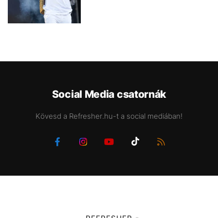
Social Media csatornák
Kövesd a Refresher.hu-t a social mediában!