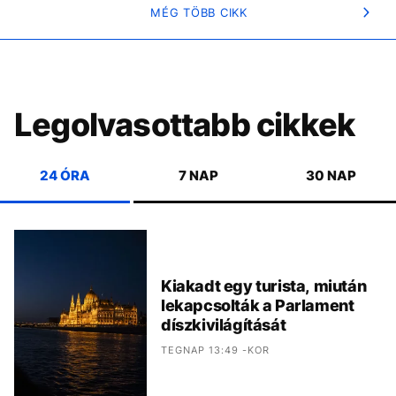
MÉG TÖBB CIKK
Legolvasottabb cikkek
24 ÓRA
7 NAP
30 NAP
Kiakadt egy turista, miután
lekapcsolták a Parlament
díszkivilágítását
TEGNAP 13:49 -KOR