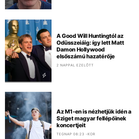
A Good Will Huntingtól az
Odüsszeiáig: így lett Matt
Damon Hollywood
elsőszámú hazatérője
2 NAPPAL EZELŐTT
Az M1-en is nézhetjük idén a
Sziget magyar fellépőinek
koncertjeit
TEGNAP 08:23 -KOR