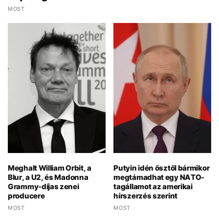
MOST
Meghalt William Orbit, a
Putyin idén ősztől bármikor
Blur, a U2, és Madonna
megtámadhat egy NATO-
Grammy-díjas zenei
tagállamot az amerikai
producere
hírszerzés szerint
MOST
MOST