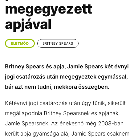
KÖZÉLET
UTAZÁS
megegyezett
ÉLETMÓD
DESIGN
apjával
BESZÉLGETÉSEK
ARCOK
VIDEÓ
TÖRTÉNETEK
ÉLETMÓD
BRITNEY SPEARS
GASZTRO
Britney Spears és apja, Jamie Spears két évnyi
jogi csatározás után megegyeztek egymással,
bár azt nem tudni, mekkora összegben.
Kétévnyi jogi csatározás után úgy tűnik, sikerült
megállapodnia Britney Spearsnek és apjának,
Jamie Spearsnek. Az énekesnő még 2008-ban
került apja gyámsága alá, Jamie Spears csaknem