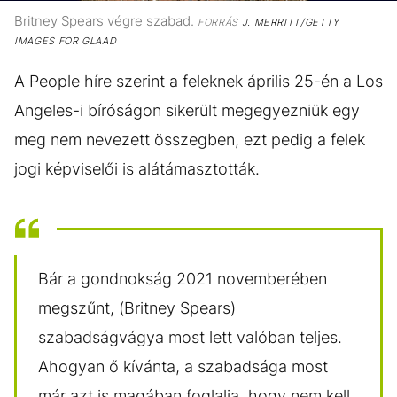
Britney Spears végre szabad.
FORRÁS
J. MERRITT/GETTY
IMAGES FOR GLAAD
A People híre szerint a feleknek április 25-én a Los
Angeles-i bíróságon sikerült megegyezniük egy
meg nem nevezett összegben, ezt pedig a felek
jogi képviselői is alátámasztották.
Bár a gondnokság 2021 novemberében
megszűnt, (Britney Spears)
szabadságvágya most lett valóban teljes.
Ahogyan ő kívánta, a szabadsága most
már azt is magában foglalja, hogy nem kell