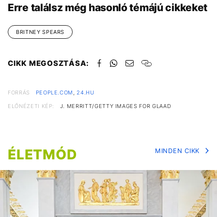
Erre találsz még hasonló témájú cikkeket
BRITNEY SPEARS
CIKK MEGOSZTÁSA:
FORRÁS
PEOPLE.COM
,
24.HU
ELŐNÉZETI KÉP:
J. MERRITT/GETTY IMAGES FOR GLAAD
ÉLETMÓD
MINDEN CIKK