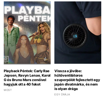
Playback Péntek: Carly Rae
Vissza a jövőbe:
Jepsen, Ravyn Lenae, Karol
hűtőventilátoros
G és Bruno Mars zenéivel
szuperpólót fejlesztett egy
hagyjuk ott a 40 fokot
japán divatmárka, és nem
is olyan drága
MOST
EGY ÓRÁJA