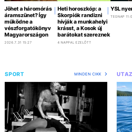
Jöhet a háromórás
Heti horoszkóp: a
YSL nye
áramszünet? Így
Skorpiók randizni
TEGNAP 11:
működne a
hívják a munkahelyi
vészforgatókönyv
krásst, a Kosok új
Magyarországon
barátokat szereznek
2026.7.31 15:27
4 NAPPAL EZELŐTT
SPORT
UTA
MINDEN CIKK